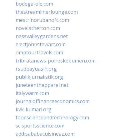
bodega-ole.com
thestreamlinerlounge.com
mestrinorubanofc.com
novelatherton.com
nassvalleygardens.net
electjohnstewart.com
omptourtravels.com
tribratanews-polreskebumen.com
rsudbayuasih.org
publikjurnalistik.org
juneteenthapparel.net
italywarm.com
journaloffinanceeconomics.com
kvk-kumari.org
foodscienceandtechnology.com
scisportsscience.com
addisababacuisineaz.com