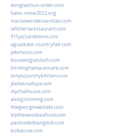
donglaishun-order.com
fiamc-rome2022.org
mariceworldessentials.com
lafisheriarestaurant.com
915jazzandmore.com
aguadulce-countryfair.com
jakehovis.com
bosswingsduluth.com
birminghamautocare.com
tonyscountrykitchen.com
jbellasnailspa.com
mychaihouse.com
alvisgrooming.com
thegeorginaestate.com
blythewoodseafood.com
paolosdelibangkok.com
bobacove.com