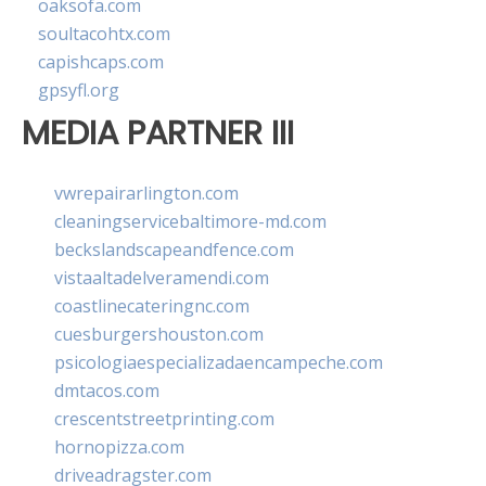
oaksofa.com
soultacohtx.com
capishcaps.com
gpsyfl.org
MEDIA PARTNER III
vwrepairarlington.com
cleaningservicebaltimore-md.com
beckslandscapeandfence.com
vistaaltadelveramendi.com
coastlinecateringnc.com
cuesburgershouston.com
psicologiaespecializadaencampeche.com
dmtacos.com
crescentstreetprinting.com
hornopizza.com
driveadragster.com