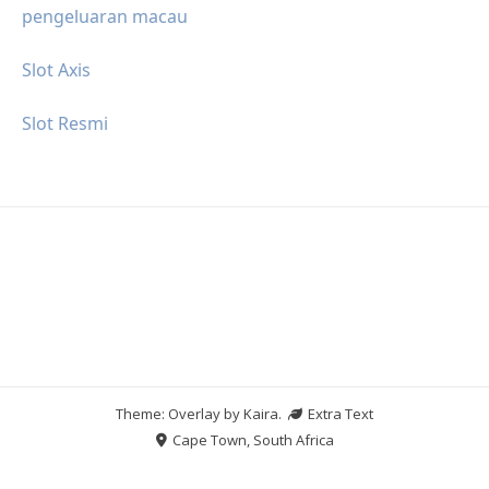
pengeluaran macau
Slot Axis
Slot Resmi
Theme: Overlay by
Kaira
.
Extra Text
Cape Town, South Africa