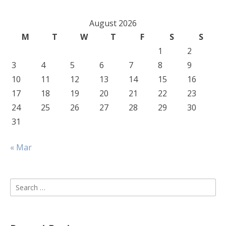
August 2026
M
T
W
T
F
S
S
1
2
3
4
5
6
7
8
9
10
11
12
13
14
15
16
17
18
19
20
21
22
23
24
25
26
27
28
29
30
31
« Mar
Search
for: