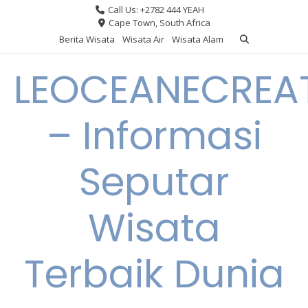
Skip
Call Us: +2782 444 YEAH
to
Cape Town, South Africa
content
Berita Wisata
Wisata Air
Wisata Alam
LEOCEANECREA
– Informasi
Seputar
Wisata
Terbaik Dunia