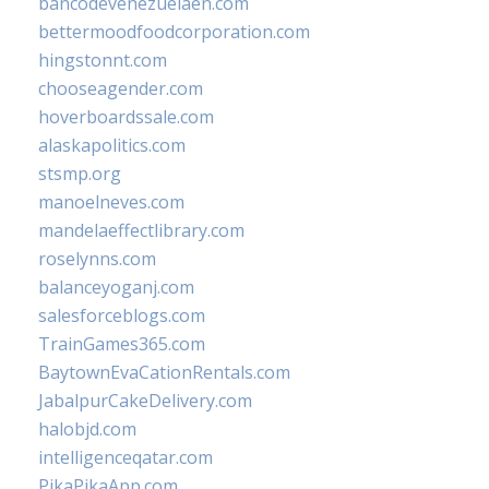
bancodevenezuelaen.com
bettermoodfoodcorporation.com
hingstonnt.com
chooseagender.com
hoverboardssale.com
alaskapolitics.com
stsmp.org
manoelneves.com
mandelaeffectlibrary.com
roselynns.com
balanceyoganj.com
salesforceblogs.com
TrainGames365.com
BaytownEvaCationRentals.com
JabalpurCakeDelivery.com
halobjd.com
intelligenceqatar.com
PikaPikaApp.com