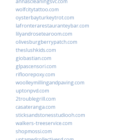
annascleaningsvc.com
wolfcitytattoo.com
oysterbayturkeytrot.com
lafronterarestauranteybar.com
lilyandrosetearoom.com
olivesburgberrypatch.com
theslushkids.com
giobastian.com
glpascensori.com
rifloorepoxy.com
woolleymillingandpaving.com
uptonpvd.com
2troublegrill.com
casateranga.com
sticksandstonesstudiooh.com
walkers-treeservice.com
shopmossi.com
untamedcollectivesd.com