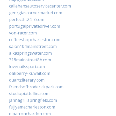
callahansautoservicecenter.com
georgiascornermarket.com
perfectfit24-7.com
portugalprivatedriver.com
von-racer.com
coffeeshopcharleston.com
salon104mainstreet.com
alkaspringswater.com
318mainstreet8h.com
lovenailsspari.com
oakberry-kuwait.com
quartzliterary.com
friendsofbroderickpark.com
studiopiattellina.com
jannagrillspringfield.com
fujiyamacharleston.com
elpatronchardon.com