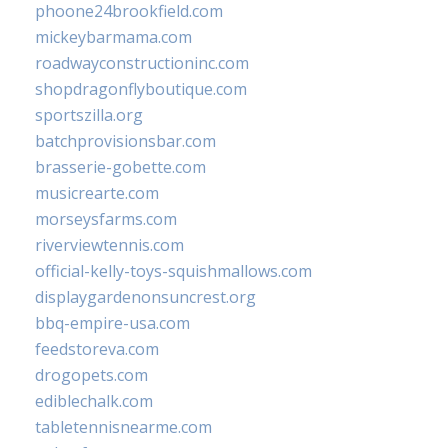
phoone24brookfield.com
mickeybarmama.com
roadwayconstructioninc.com
shopdragonflyboutique.com
sportszilla.org
batchprovisionsbar.com
brasserie-gobette.com
musicrearte.com
morseysfarms.com
riverviewtennis.com
official-kelly-toys-squishmallows.com
displaygardenonsuncrest.org
bbq-empire-usa.com
feedstoreva.com
drogopets.com
ediblechalk.com
tabletennisnearme.com