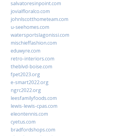
salvatoresinpoint.com
jovialfloralco.com
johnlscotthometeam.com
u-seehomes.com
watersportslagonissi.com
mischieffashion.com
eduwyre.com
retro-interiors.com
theblvd-boise.com
fpet2023.org
e-smart2022.org
ngrc2022.org
leesfamilyfoods.com
lewis-lewis-cpas.com
eleontennis.com
cyetus.com
bradfordshops.com