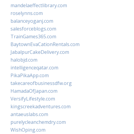
mandelaeffectlibrary.com
roselynns.com
balanceyoganj.com
salesforceblogs.com
TrainGames365.com
BaytownEvaCationRentals.com
JabalpurCakeDelivery.com
halobjd.com
intelligenceqatar.com
PikaPikaApp.com
takecareofbusinessdfw.org
HamadaOfJapan.com
VersifyLifestyle.com
kingscreekadventures.com
antaeuslabs.com
purelycleanchemdry.com
WishOping.com