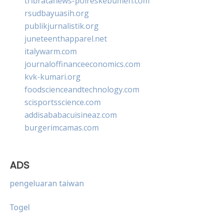
tribratanews-polreskebumen.com
rsudbayuasih.org
publikjurnalistik.org
juneteenthapparel.net
italywarm.com
journaloffinanceeconomics.com
kvk-kumari.org
foodscienceandtechnology.com
scisportsscience.com
addisababacuisineaz.com
burgerimcamas.com
ADS
pengeluaran taiwan
Togel