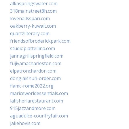
alkaspringswater.com
318mainstreet8h.com
lovenailsspari.com
oakberry-kuwait.com
quartzliterary.com
friendsofbroderickpark.com
studiopiattellina.com
jannagrillspringfield.com
fujiyamacharleston.com
elpatronchardon.com
donglaishun-order.com
fiamc-rome2022.org
mariceworldessentials.com
lafisheriarestaurant.com
915jazzandmore.com
aguadulce-countryfair.com
jakehovis.com