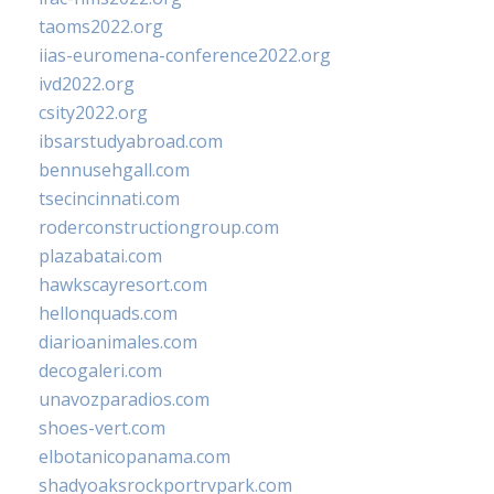
taoms2022.org
iias-euromena-conference2022.org
ivd2022.org
csity2022.org
ibsarstudyabroad.com
bennusehgall.com
tsecincinnati.com
roderconstructiongroup.com
plazabatai.com
hawkscayresort.com
hellonquads.com
diarioanimales.com
decogaleri.com
unavozparadios.com
shoes-vert.com
elbotanicopanama.com
shadyoaksrockportrvpark.com