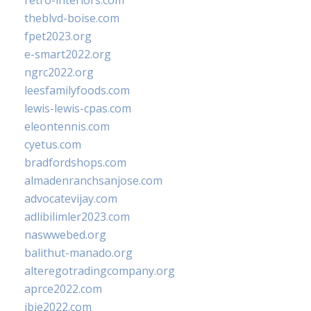
retro-interiors.com
theblvd-boise.com
fpet2023.org
e-smart2022.org
ngrc2022.org
leesfamilyfoods.com
lewis-lewis-cpas.com
eleontennis.com
cyetus.com
bradfordshops.com
almadenranchsanjose.com
advocatevijay.com
adlibilimler2023.com
naswwebed.org
balithut-manado.org
alteregotradingcompany.org
aprce2022.com
ibie2022.com