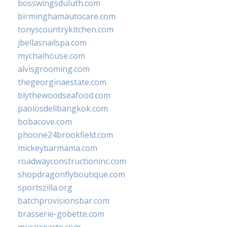
bosswingsduluth.com
birminghamautocare.com
tonyscountrykitchen.com
jbellasnailspa.com
mychaihouse.com
alvisgrooming.com
thegeorginaestate.com
blythewoodseafood.com
paolosdelibangkok.com
bobacove.com
phoone24brookfield.com
mickeybarmama.com
roadwayconstructioninc.com
shopdragonflyboutique.com
sportszilla.org
batchprovisionsbar.com
brasserie-gobette.com