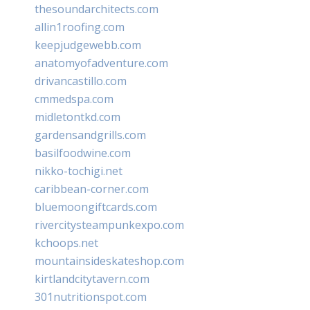
thesoundarchitects.com
allin1roofing.com
keepjudgewebb.com
anatomyofadventure.com
drivancastillo.com
cmmedspa.com
midletontkd.com
gardensandgrills.com
basilfoodwine.com
nikko-tochigi.net
caribbean-corner.com
bluemoongiftcards.com
rivercitysteampunkexpo.com
kchoops.net
mountainsideskateshop.com
kirtlandcitytavern.com
301nutritionspot.com