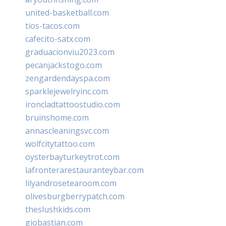
united-basketball.com
tios-tacos.com
cafecito-satx.com
graduacionviu2023.com
pecanjackstogo.com
zengardendayspa.com
sparklejewelryinc.com
ironcladtattoostudio.com
bruinshome.com
annascleaningsvc.com
wolfcitytattoo.com
oysterbayturkeytrot.com
lafronterarestauranteybar.com
lilyandrosetearoom.com
olivesburgberrypatch.com
theslushkids.com
giobastian.com