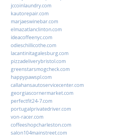
jccoinlaundry.com
kautorepair.com
marjaeswinebar.com
elmazatlanclinton.com
ideacoffeenyc.com
odieschillicothe.com
lacantinitagalesburg.com
pizzadeliverybristol.com
greenstarsmogcheck.com
happypawspl.com
callahansautoservicecenter.com
georgiascornermarket.com
perfectfit24-7.com
portugalprivatedriver.com
von-racer.com
coffeeshopcharleston.com
salon104mainstreet.com