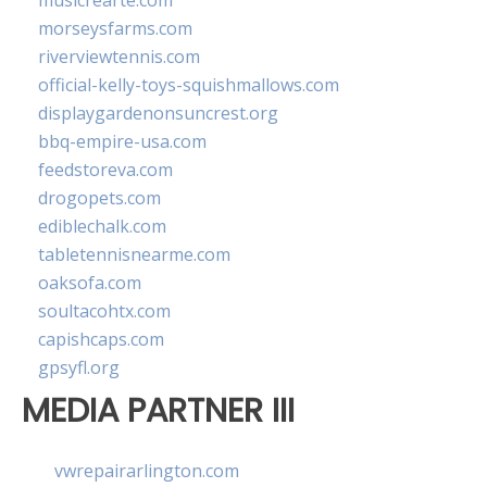
musicrearte.com
morseysfarms.com
riverviewtennis.com
official-kelly-toys-squishmallows.com
displaygardenonsuncrest.org
bbq-empire-usa.com
feedstoreva.com
drogopets.com
ediblechalk.com
tabletennisnearme.com
oaksofa.com
soultacohtx.com
capishcaps.com
gpsyfl.org
MEDIA PARTNER III
vwrepairarlington.com