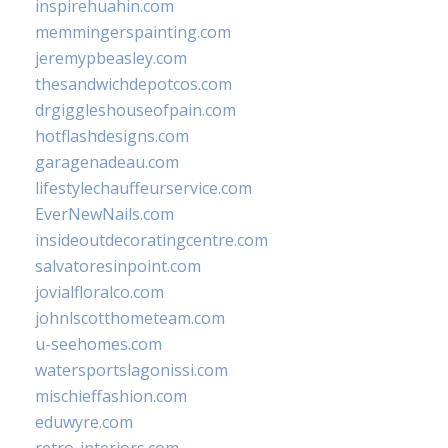
inspirehuahin.com
memmingerspainting.com
jeremypbeasley.com
thesandwichdepotcos.com
drgiggleshouseofpain.com
hotflashdesigns.com
garagenadeau.com
lifestylechauffeurservice.com
EverNewNails.com
insideoutdecoratingcentre.com
salvatoresinpoint.com
jovialfloralco.com
johnlscotthometeam.com
u-seehomes.com
watersportslagonissi.com
mischieffashion.com
eduwyre.com