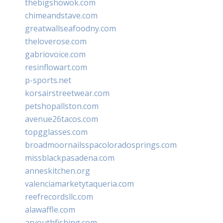
thebigshowok.com
chimeandstave.com
greatwallseafoodny.com
theloverose.com
gabriovoice.com
resinflowart.com
p-sports.net
korsairstreetwear.com
petshopallston.com
avenue26tacos.com
topgglasses.com
broadmoornailsspacoloradosprings.com
missblackpasadena.com
anneskitchen.org
valenciamarketytaqueria.com
reefrecordsllc.com
alawaffle.com
aryouthfishing.com