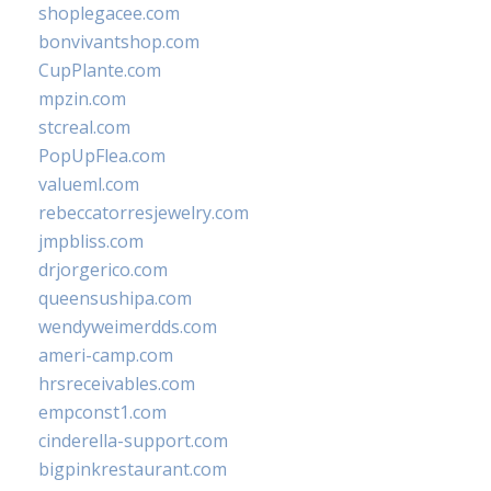
shoplegacee.com
bonvivantshop.com
CupPlante.com
mpzin.com
stcreal.com
PopUpFlea.com
valueml.com
rebeccatorresjewelry.com
jmpbliss.com
drjorgerico.com
queensushipa.com
wendyweimerdds.com
ameri-camp.com
hrsreceivables.com
empconst1.com
cinderella-support.com
bigpinkrestaurant.com