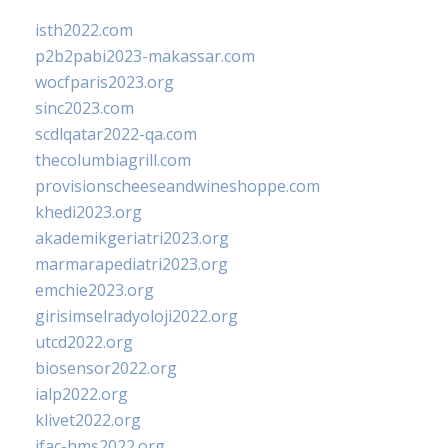
isth2022.com
p2b2pabi2023-makassar.com
wocfparis2023.org
sinc2023.com
scdlqatar2022-qa.com
thecolumbiagrill.com
provisionscheeseandwineshoppe.com
khedi2023.org
akademikgeriatri2023.org
marmarapediatri2023.org
emchie2023.org
girisimselradyoloji2022.org
utcd2022.org
biosensor2022.org
ialp2022.org
klivet2022.org
ifac-hms2022.org