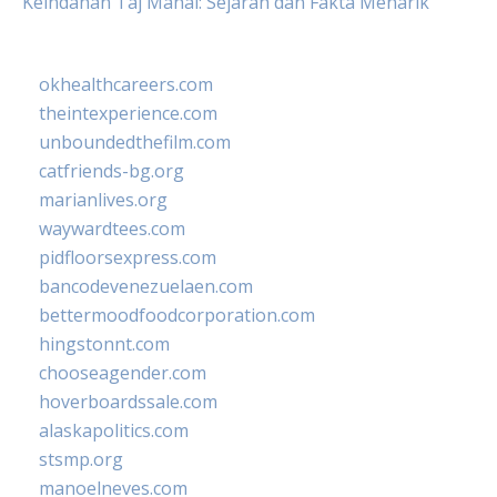
Keindahan Taj Mahal: Sejarah dan Fakta Menarik
okhealthcareers.com
theintexperience.com
unboundedthefilm.com
catfriends-bg.org
marianlives.org
waywardtees.com
pidfloorsexpress.com
bancodevenezuelaen.com
bettermoodfoodcorporation.com
hingstonnt.com
chooseagender.com
hoverboardssale.com
alaskapolitics.com
stsmp.org
manoelneves.com