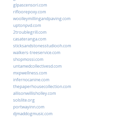
glpascensori.com
rifloorepoxy.com
woolleymillingandpaving.com
uptonpvd.com
2troublegrill.com
casateranga.com
sticksandstonesstudiooh.com
walkers-treeservice.com
shopmossi.com
untamedcollectivesd.com
mxpwellness.com
infernocanine.com
thepaperhousecollection.com
allisonwillisholley.com
solslite.org
portwayinn.com
djmaddogmusic.com