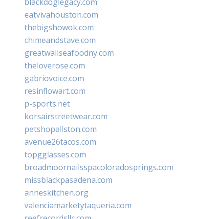
blackdoglegacy.com
eatvivahouston.com
thebigshowok.com
chimeandstave.com
greatwallseafoodny.com
theloverose.com
gabriovoice.com
resinflowart.com
p-sports.net
korsairstreetwear.com
petshopallston.com
avenue26tacos.com
topgglasses.com
broadmoornailsspacoloradosprings.com
missblackpasadena.com
anneskitchen.org
valenciamarketytaqueria.com
reefrecordsllc.com