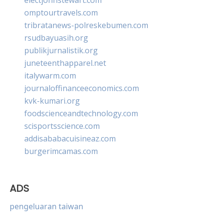
omptourtravels.com
tribratanews-polreskebumen.com
rsudbayuasih.org
publikjurnalistik.org
juneteenthapparel.net
italywarm.com
journaloffinanceeconomics.com
kvk-kumari.org
foodscienceandtechnology.com
scisportsscience.com
addisababacuisineaz.com
burgerimcamas.com
ADS
pengeluaran taiwan