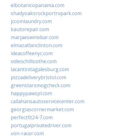
elbotanicopanama.com
shadyoaksrockportrvpark.com
jccoinlaundry.com
kautorepair.com
marjaeswinebar.com
elmazatlanclinton.com
ideacoffeenyc.com
odieschillicothe.com
lacantinitagalesburg.com
pizzadeliverybristol.com
greenstarsmogcheck.com
happypawspl.com
callahansautoservicecenter.com
georgiascornermarket.com
perfectfit24-7.com
portugalprivatedriver.com
von-racer.com