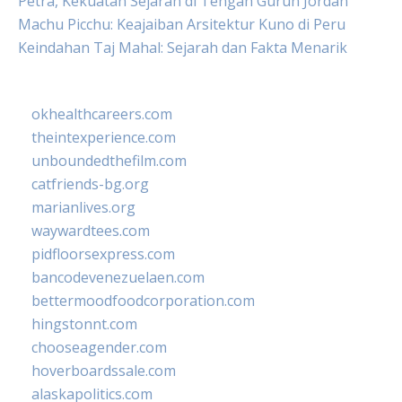
Petra, Kekuatan Sejarah di Tengah Gurun Jordan
Machu Picchu: Keajaiban Arsitektur Kuno di Peru
Keindahan Taj Mahal: Sejarah dan Fakta Menarik
okhealthcareers.com
theintexperience.com
unboundedthefilm.com
catfriends-bg.org
marianlives.org
waywardtees.com
pidfloorsexpress.com
bancodevenezuelaen.com
bettermoodfoodcorporation.com
hingstonnt.com
chooseagender.com
hoverboardssale.com
alaskapolitics.com