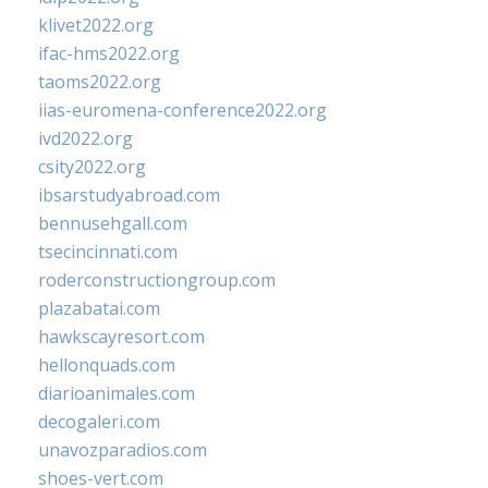
klivet2022.org
ifac-hms2022.org
taoms2022.org
iias-euromena-conference2022.org
ivd2022.org
csity2022.org
ibsarstudyabroad.com
bennusehgall.com
tsecincinnati.com
roderconstructiongroup.com
plazabatai.com
hawkscayresort.com
hellonquads.com
diarioanimales.com
decogaleri.com
unavozparadios.com
shoes-vert.com