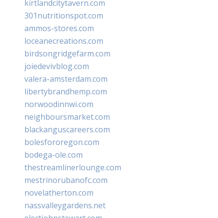
kirtlandcitytavern.com
301nutritionspot.com
ammos-stores.com
loceanecreations.com
birdsongridgefarm.com
joiedevivblog.com
valera-amsterdam.com
libertybrandhemp.com
norwoodinnwi.com
neighboursmarket.com
blackanguscareers.com
bolesfororegon.com
bodega-ole.com
thestreamlinerlounge.com
mestrinorubanofc.com
novelatherton.com
nassvalleygardens.net
electjohnstewart.com