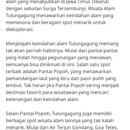
alam yang menakjubkan di Jawa Timur. Dikenal
dengan sebutan Surga Tersembunyi, Wisata Alam
Tulungagung menawarkan keindahan alam yang
memesona dan beragam spot menarik untuk
dieksplorasi.
Menjelajahi keindahan alam Tulungagung memang
tak akan pernah habisnya. Mulai dari pantai-pantai
yang indah hingga pegunungan yang menawan,
semuanya bisa dinikmati di sini. Salah satu spot
terbaik adalah Pantai Popoh, yang menawarkan
pemandangan laut yang biru dan pasir putih yang
lembut. Tak heran jika Pantai Popoh sering menjadi
destinasi favorit para wisatawan yang mencari
ketenangan dan keindahan alam.
Selain Pantai Popoh, Tulungagung juga memiliki
berbagai spot wisata alam lainnya yang tak kalah
menarik. Mulai dari Air Terjun Gondang, Goa Tetes,