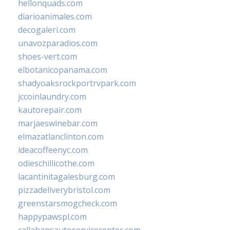
hellonquads.com
diarioanimales.com
decogaleri.com
unavozparadios.com
shoes-vert.com
elbotanicopanama.com
shadyoaksrockportrvpark.com
jccoinlaundry.com
kautorepair.com
marjaeswinebar.com
elmazatlanclinton.com
ideacoffeenyc.com
odieschillicothe.com
lacantinitagalesburg.com
pizzadeliverybristol.com
greenstarsmogcheck.com
happypawspl.com