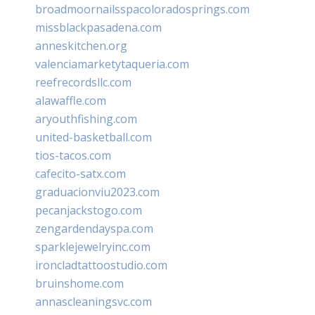
broadmoornailsspacoloradosprings.com
missblackpasadena.com
anneskitchen.org
valenciamarketytaqueria.com
reefrecordsllc.com
alawaffle.com
aryouthfishing.com
united-basketball.com
tios-tacos.com
cafecito-satx.com
graduacionviu2023.com
pecanjackstogo.com
zengardendayspa.com
sparklejewelryinc.com
ironcladtattoostudio.com
bruinshome.com
annascleaningsvc.com