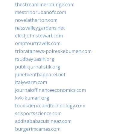
thestreamlinerlounge.com
mestrinorubanofc.com
novelatherton.com
nassvalleygardens.net
electjohnstewart.com
omptourtravels.com
tribratanews-polreskebumen.com
rsudbayuasih.org
publikjurnalistik.org
juneteenthapparel.net
italywarm.com
journaloffinanceeconomics.com
kvk-kumari.org
foodscienceandtechnology.com
scisportsscience.com
addisababacuisineaz.com
burgerimcamas.com