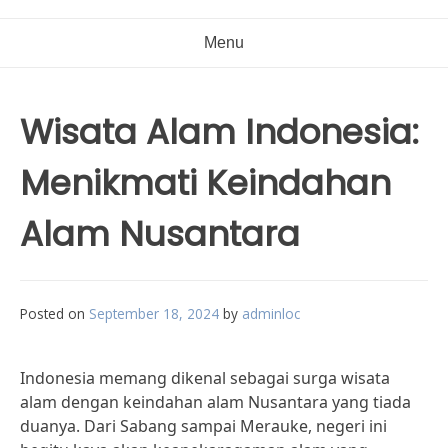
Menu
Wisata Alam Indonesia:
Menikmati Keindahan
Alam Nusantara
Posted on
September 18, 2024
by
adminloc
Indonesia memang dikenal sebagai surga wisata
alam dengan keindahan alam Nusantara yang tiada
duanya. Dari Sabang sampai Merauke, negeri ini