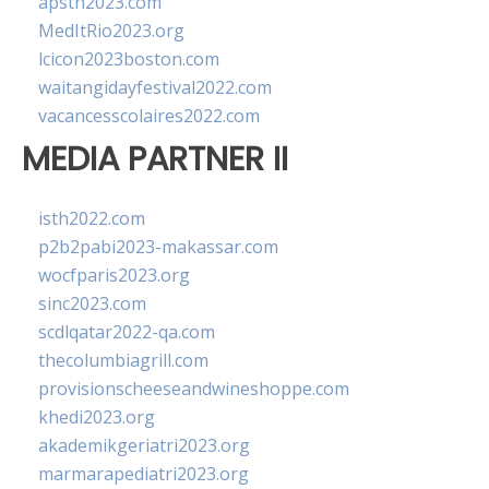
apsth2023.com
MedItRio2023.org
lcicon2023boston.com
waitangidayfestival2022.com
vacancesscolaires2022.com
MEDIA PARTNER II
isth2022.com
p2b2pabi2023-makassar.com
wocfparis2023.org
sinc2023.com
scdlqatar2022-qa.com
thecolumbiagrill.com
provisionscheeseandwineshoppe.com
khedi2023.org
akademikgeriatri2023.org
marmarapediatri2023.org