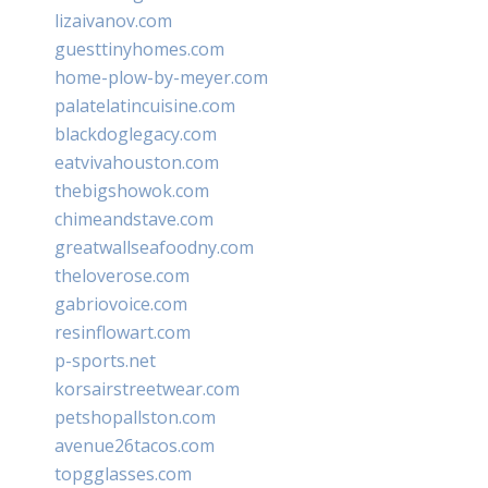
lizaivanov.com
guesttinyhomes.com
home-plow-by-meyer.com
palatelatincuisine.com
blackdoglegacy.com
eatvivahouston.com
thebigshowok.com
chimeandstave.com
greatwallseafoodny.com
theloverose.com
gabriovoice.com
resinflowart.com
p-sports.net
korsairstreetwear.com
petshopallston.com
avenue26tacos.com
topgglasses.com