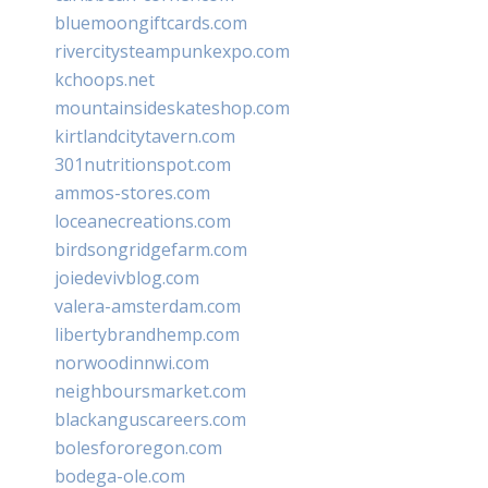
bluemoongiftcards.com
rivercitysteampunkexpo.com
kchoops.net
mountainsideskateshop.com
kirtlandcitytavern.com
301nutritionspot.com
ammos-stores.com
loceanecreations.com
birdsongridgefarm.com
joiedevivblog.com
valera-amsterdam.com
libertybrandhemp.com
norwoodinnwi.com
neighboursmarket.com
blackanguscareers.com
bolesfororegon.com
bodega-ole.com