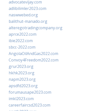
advocatevijay.com
adlibilimler2023.com
naswwebed.org
balithut-manado.org
alteregotradingcompany.org
aprce2022.com
ibie2022.com
sbcc-2022.com
AngolaOilAndGas2022.com
Convoy4Freedom2022.com
grur2023.org
hkhk2023.org
napm2023.org
apsdfd2023.org
forumausape2023.com
imkl2023.com
careerfaircsd2023.com