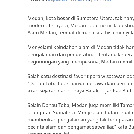
Medan, kota besar di Sumatera Utara, tak ha
modern. Ternyata, Medan juga memiliki destin
Alam Medan, tempat di mana kita bisa menye
Menyelami keindahan alam di Medan tidak ha
pengalaman dan pengetahuan tentang keberag
pegunungan yang mempesona, Medan memiliki
Salah satu destinasi favorit para wisatawan a
“Danau Toba tidak hanya menawarkan pemanda
akan sejarah dan budaya Batak,” ujar Pak Budi
Selain Danau Toba, Medan juga memiliki Taman
orangutan Sumatera. Menjelajahi hutan lebat d
memberikan pengalaman yang tak terlupakan 
pecinta alam dan pengamat satwa liar,” kata Bu