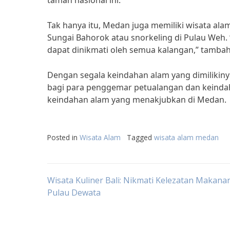
taman nasional ini.
Tak hanya itu, Medan juga memiliki wisata alam
Sungai Bahorok atau snorkeling di Pulau Weh.
dapat dinikmati oleh semua kalangan,” tambah
Dengan segala keindahan alam yang dimilikiny
bagi para penggemar petualangan dan keindah
keindahan alam yang menakjubkan di Medan.
Posted in
Wisata Alam
Tagged
wisata alam medan
Post
Wisata Kuliner Bali: Nikmati Kelezatan Makana
Pulau Dewata
navigation