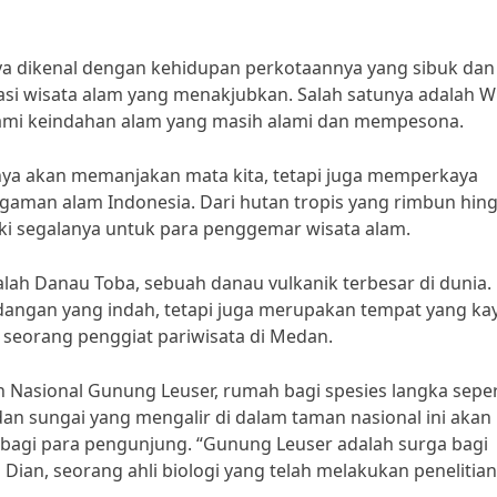
nya dikenal dengan kehidupan perkotaannya yang sibuk dan
asi wisata alam yang menakjubkan. Salah satunya adalah W
lami keindahan alam yang masih alami dan mempesona.
nya akan memanjakan mata kita, tetapi juga memperkaya
aman alam Indonesia. Dari hutan tropis yang rimbun hin
 segalanya untuk para penggemar wisata alam.
dalah Danau Toba, sebuah danau vulkanik terbesar di dunia.
ngan yang indah, tetapi juga merupakan tempat yang ka
, seorang penggiat pariwisata di Medan.
 Nasional Gunung Leuser, rumah bagi spesies langka seper
an sungai yang mengalir di dalam taman nasional ini akan
bagi para pengunjung. “Gunung Leuser adalah surga bagi
 Dian, seorang ahli biologi yang telah melakukan penelitian