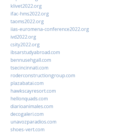
klivet2022.org
ifac-hms2022.org
taoms2022.org
iias-euromena-conference2022.org
ivd2022.org
csity2022.org
ibsarstudyabroad.com
bennusehgall.com
tsecincinnati.com
roderconstructiongroup.com
plazabatai.com
hawkscayresort.com
hellonquads.com
diarioanimales.com
decogaleri.com
unavozparadios.com
shoes-vert.com