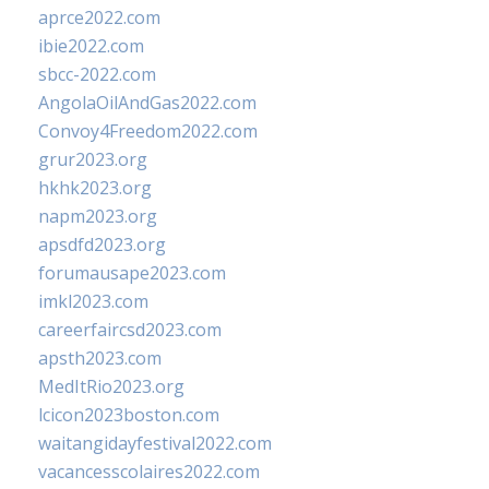
aprce2022.com
ibie2022.com
sbcc-2022.com
AngolaOilAndGas2022.com
Convoy4Freedom2022.com
grur2023.org
hkhk2023.org
napm2023.org
apsdfd2023.org
forumausape2023.com
imkl2023.com
careerfaircsd2023.com
apsth2023.com
MedItRio2023.org
lcicon2023boston.com
waitangidayfestival2022.com
vacancesscolaires2022.com