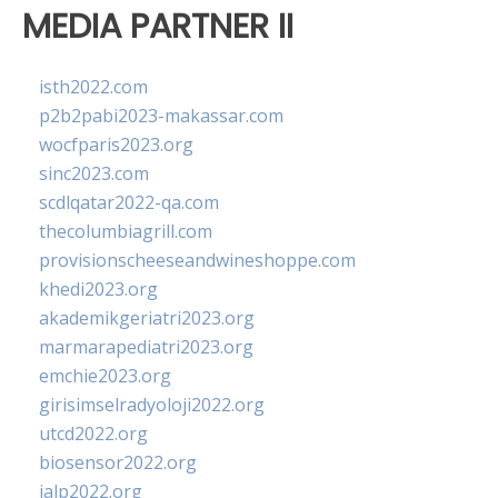
MEDIA PARTNER II
isth2022.com
p2b2pabi2023-makassar.com
wocfparis2023.org
sinc2023.com
scdlqatar2022-qa.com
thecolumbiagrill.com
provisionscheeseandwineshoppe.com
khedi2023.org
akademikgeriatri2023.org
marmarapediatri2023.org
emchie2023.org
girisimselradyoloji2022.org
utcd2022.org
biosensor2022.org
ialp2022.org