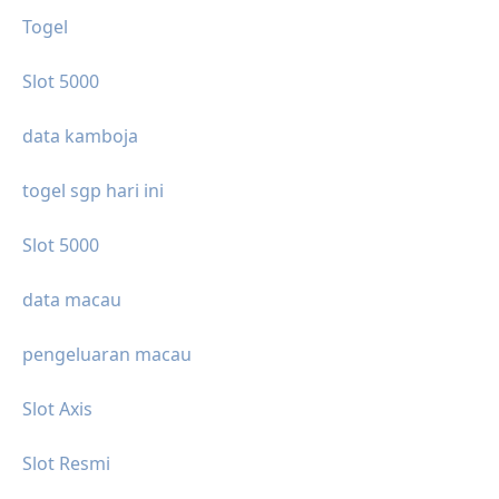
Togel
Slot 5000
data kamboja
togel sgp hari ini
Slot 5000
data macau
pengeluaran macau
Slot Axis
Slot Resmi