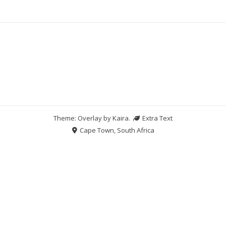
Theme: Overlay by
Kaira
.
Extra Text
Cape Town, South Africa