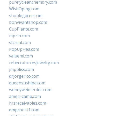
purelycleanchemdry.com
WishOping.com
shoplegacee.com
bonvivantshop.com
CupPlante.com
mpzin.com
stcreal.com
PopUpFlea.com
valueml.com
rebeccatorresjewelry.com
jmpbliss.com
drjorgerico.com
queensushipa.com
wendyweimerdds.com
ameri-camp.com
hrsreceivables.com
empconst1.com