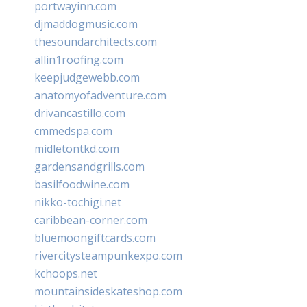
portwayinn.com
djmaddogmusic.com
thesoundarchitects.com
allin1roofing.com
keepjudgewebb.com
anatomyofadventure.com
drivancastillo.com
cmmedspa.com
midletontkd.com
gardensandgrills.com
basilfoodwine.com
nikko-tochigi.net
caribbean-corner.com
bluemoongiftcards.com
rivercitysteampunkexpo.com
kchoops.net
mountainsideskateshop.com