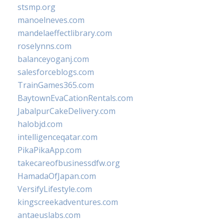
stsmp.org
manoelneves.com
mandelaeffectlibrary.com
roselynns.com
balanceyoganj.com
salesforceblogs.com
TrainGames365.com
BaytownEvaCationRentals.com
JabalpurCakeDelivery.com
halobjd.com
intelligenceqatar.com
PikaPikaApp.com
takecareofbusinessdfw.org
HamadaOfJapan.com
VersifyLifestyle.com
kingscreekadventures.com
antaeuslabs.com