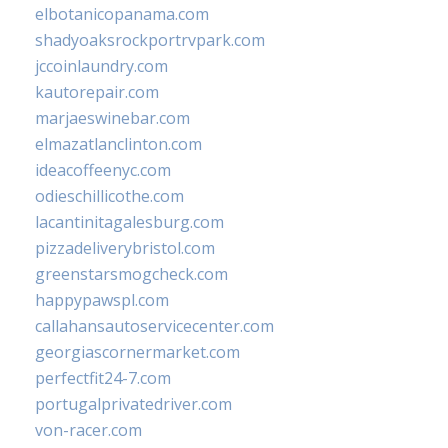
elbotanicopanama.com
shadyoaksrockportrvpark.com
jccoinlaundry.com
kautorepair.com
marjaeswinebar.com
elmazatlanclinton.com
ideacoffeenyc.com
odieschillicothe.com
lacantinitagalesburg.com
pizzadeliverybristol.com
greenstarsmogcheck.com
happypawspl.com
callahansautoservicecenter.com
georgiascornermarket.com
perfectfit24-7.com
portugalprivatedriver.com
von-racer.com