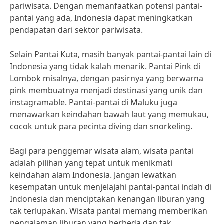
pariwisata. Dengan memanfaatkan potensi pantai-
pantai yang ada, Indonesia dapat meningkatkan
pendapatan dari sektor pariwisata.
Selain Pantai Kuta, masih banyak pantai-pantai lain di
Indonesia yang tidak kalah menarik. Pantai Pink di
Lombok misalnya, dengan pasirnya yang berwarna
pink membuatnya menjadi destinasi yang unik dan
instagramable. Pantai-pantai di Maluku juga
menawarkan keindahan bawah laut yang memukau,
cocok untuk para pecinta diving dan snorkeling.
Bagi para penggemar wisata alam, wisata pantai
adalah pilihan yang tepat untuk menikmati
keindahan alam Indonesia. Jangan lewatkan
kesempatan untuk menjelajahi pantai-pantai indah di
Indonesia dan menciptakan kenangan liburan yang
tak terlupakan. Wisata pantai memang memberikan
pengalaman liburan yang berbeda dan tak