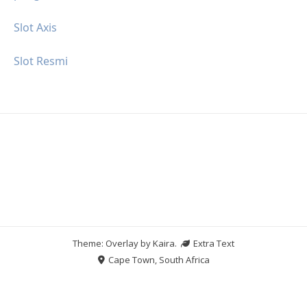
Slot Axis
Slot Resmi
Theme: Overlay by
Kaira
.
Extra Text
Cape Town, South Africa