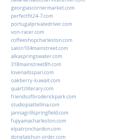
georgiascornermarket.com
perfectfit24-7.com
portugalprivatedriver.com
von-racer.com
coffeeshopcharleston.com
salon104mainstreet.com
alkaspringswater.com
318mainstreet8h.com
lovenailsspari.com
oakberry-kuwait.com
quartzliterary.com
friendsofbroderickpark.com
studiopiattellina.com
jannagrillspringfield.com
fujiyamacharleston.com
elpatronchardon.com
donglaishun-order.com