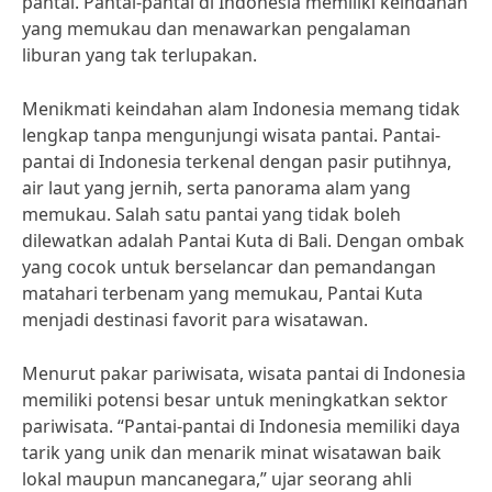
pantai. Pantai-pantai di Indonesia memiliki keindahan
yang memukau dan menawarkan pengalaman
liburan yang tak terlupakan.
Menikmati keindahan alam Indonesia memang tidak
lengkap tanpa mengunjungi wisata pantai. Pantai-
pantai di Indonesia terkenal dengan pasir putihnya,
air laut yang jernih, serta panorama alam yang
memukau. Salah satu pantai yang tidak boleh
dilewatkan adalah Pantai Kuta di Bali. Dengan ombak
yang cocok untuk berselancar dan pemandangan
matahari terbenam yang memukau, Pantai Kuta
menjadi destinasi favorit para wisatawan.
Menurut pakar pariwisata, wisata pantai di Indonesia
memiliki potensi besar untuk meningkatkan sektor
pariwisata. “Pantai-pantai di Indonesia memiliki daya
tarik yang unik dan menarik minat wisatawan baik
lokal maupun mancanegara,” ujar seorang ahli