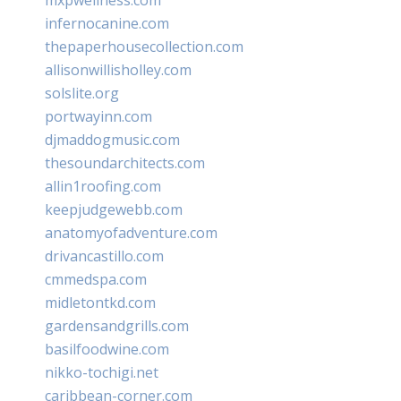
infernocanine.com
thepaperhousecollection.com
allisonwillisholley.com
solslite.org
portwayinn.com
djmaddogmusic.com
thesoundarchitects.com
allin1roofing.com
keepjudgewebb.com
anatomyofadventure.com
drivancastillo.com
cmmedspa.com
midletontkd.com
gardensandgrills.com
basilfoodwine.com
nikko-tochigi.net
caribbean-corner.com