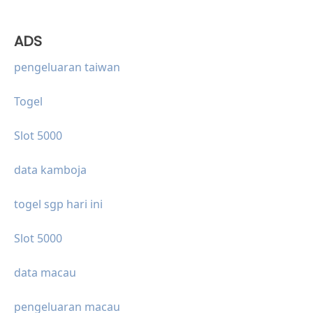
ADS
pengeluaran taiwan
Togel
Slot 5000
data kamboja
togel sgp hari ini
Slot 5000
data macau
pengeluaran macau