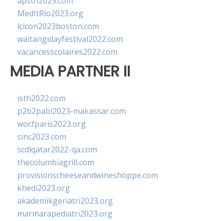
apsth2023.com
MedItRio2023.org
lcicon2023boston.com
waitangidayfestival2022.com
vacancesscolaires2022.com
MEDIA PARTNER II
isth2022.com
p2b2pabi2023-makassar.com
wocfparis2023.org
sinc2023.com
scdlqatar2022-qa.com
thecolumbiagrill.com
provisionscheeseandwineshoppe.com
khedi2023.org
akademikgeriatri2023.org
marmarapediatri2023.org