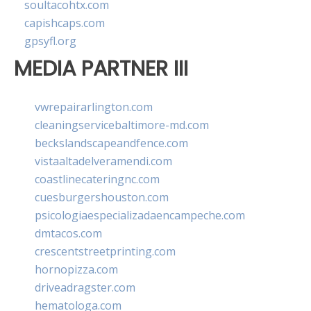
soultacohtx.com
capishcaps.com
gpsyfl.org
MEDIA PARTNER III
vwrepairarlington.com
cleaningservicebaltimore-md.com
beckslandscapeandfence.com
vistaaltadelveramendi.com
coastlinecateringnc.com
cuesburgershouston.com
psicologiaespecializadaencampeche.com
dmtacos.com
crescentstreetprinting.com
hornopizza.com
driveadragster.com
hematologa.com