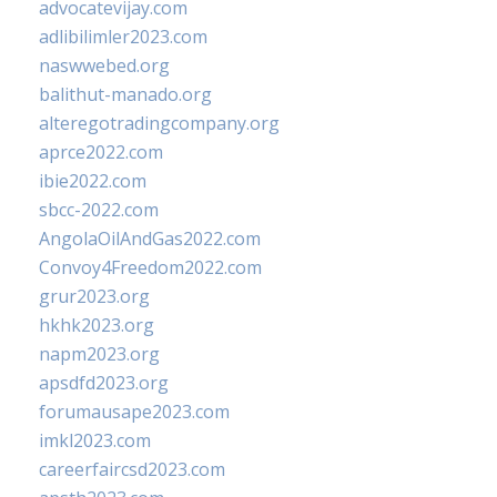
advocatevijay.com
adlibilimler2023.com
naswwebed.org
balithut-manado.org
alteregotradingcompany.org
aprce2022.com
ibie2022.com
sbcc-2022.com
AngolaOilAndGas2022.com
Convoy4Freedom2022.com
grur2023.org
hkhk2023.org
napm2023.org
apsdfd2023.org
forumausape2023.com
imkl2023.com
careerfaircsd2023.com