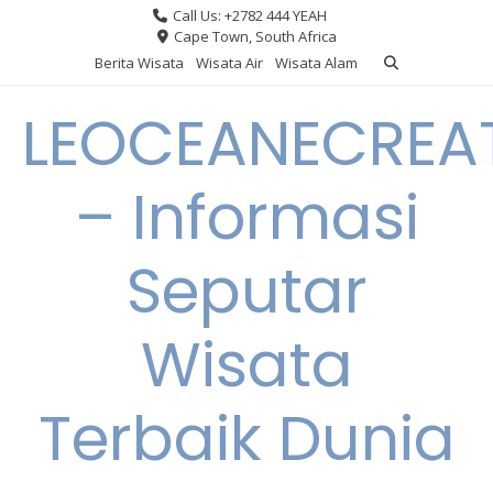
Skip
Call Us: +2782 444 YEAH
to
Cape Town, South Africa
content
Berita Wisata
Wisata Air
Wisata Alam
LEOCEANECREA
– Informasi
Seputar
Wisata
Terbaik Dunia