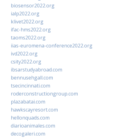
biosensor2022.org
ialp2022.org
klivet2022.org
ifac-hms2022.org
taoms2022.org
iias-euromena-conference2022.org
ivd2022.org
csity2022.org
ibsarstudyabroad.com
bennusehgall.com
tsecincinnati.com
roderconstructiongroup.com
plazabatai.com
hawkscayresort.com
hellonquads.com
diarioanimales.com
decogaleri.com