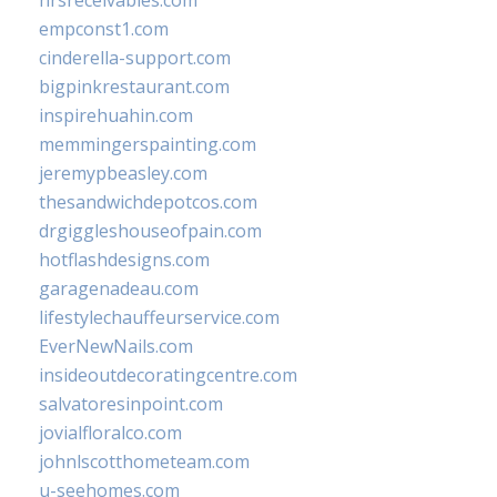
hrsreceivables.com
empconst1.com
cinderella-support.com
bigpinkrestaurant.com
inspirehuahin.com
memmingerspainting.com
jeremypbeasley.com
thesandwichdepotcos.com
drgiggleshouseofpain.com
hotflashdesigns.com
garagenadeau.com
lifestylechauffeurservice.com
EverNewNails.com
insideoutdecoratingcentre.com
salvatoresinpoint.com
jovialfloralco.com
johnlscotthometeam.com
u-seehomes.com