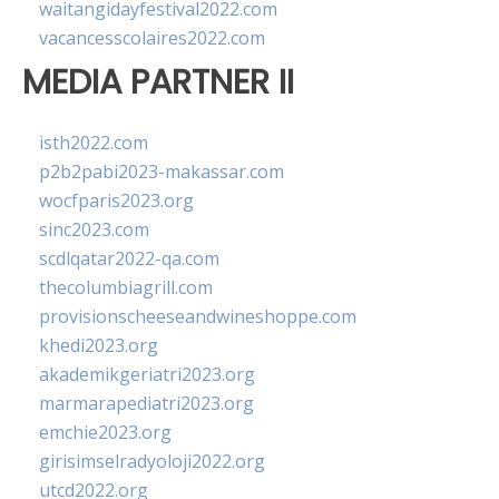
waitangidayfestival2022.com
vacancesscolaires2022.com
MEDIA PARTNER II
isth2022.com
p2b2pabi2023-makassar.com
wocfparis2023.org
sinc2023.com
scdlqatar2022-qa.com
thecolumbiagrill.com
provisionscheeseandwineshoppe.com
khedi2023.org
akademikgeriatri2023.org
marmarapediatri2023.org
emchie2023.org
girisimselradyoloji2022.org
utcd2022.org