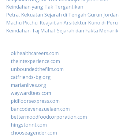
Keindahan yang Tak Tergantikan
Petra, Kekuatan Sejarah di Tengah Gurun Jordan
Machu Picchu: Keajaiban Arsitektur Kuno di Peru
Keindahan Taj Mahal: Sejarah dan Fakta Menarik
okhealthcareers.com
theintexperience.com
unboundedthefilm.com
catfriends-bg.org
marianlives.org
waywardtees.com
pidfloorsexpress.com
bancodevenezuelaen.com
bettermoodfoodcorporation.com
hingstonnt.com
chooseagender.com