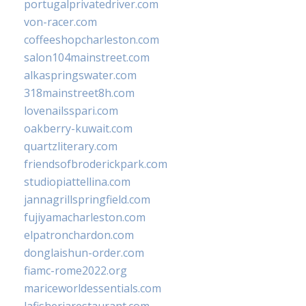
portugalprivatedriver.com
von-racer.com
coffeeshopcharleston.com
salon104mainstreet.com
alkaspringswater.com
318mainstreet8h.com
lovenailsspari.com
oakberry-kuwait.com
quartzliterary.com
friendsofbroderickpark.com
studiopiattellina.com
jannagrillspringfield.com
fujiyamacharleston.com
elpatronchardon.com
donglaishun-order.com
fiamc-rome2022.org
mariceworldessentials.com