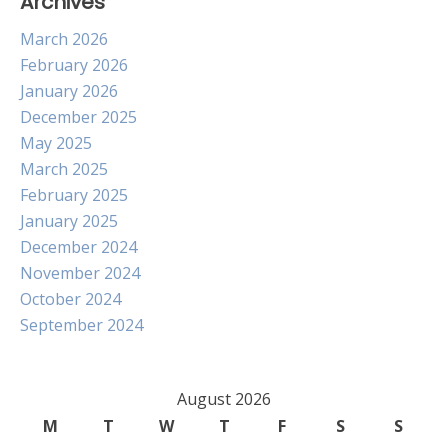
Archives
March 2026
February 2026
January 2026
December 2025
May 2025
March 2025
February 2025
January 2025
December 2024
November 2024
October 2024
September 2024
August 2026
M
T
W
T
F
S
S