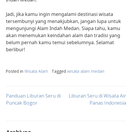
Jadi, jika kamu ingin mengalami destinasi wisata
tersembunyi yang menakjubkan, jangan lupa untuk
mengunjungi Alam Indah Medan. Siapa tahu, kamu
akan menemukan keindahan alam dan tradisi yang
belum pernah kamu temui sebelumnya. Selamat
berlibur!
Posted in
Wisata Alam
Tagged
wisata alam medan
Post
Panduan Liburan Seru di
Liburan Seru di Wisata Air
Puncak Bogor
Panas Indonesia
navigation