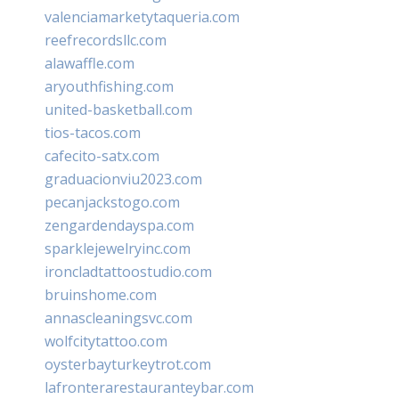
valenciamarketytaqueria.com
reefrecordsllc.com
alawaffle.com
aryouthfishing.com
united-basketball.com
tios-tacos.com
cafecito-satx.com
graduacionviu2023.com
pecanjackstogo.com
zengardendayspa.com
sparklejewelryinc.com
ironcladtattoostudio.com
bruinshome.com
annascleaningsvc.com
wolfcitytattoo.com
oysterbayturkeytrot.com
lafronterarestauranteybar.com