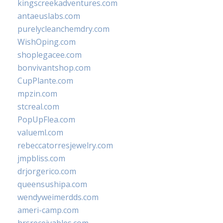
kingscreekadventures.com
antaeuslabs.com
purelycleanchemdry.com
WishOping.com
shoplegacee.com
bonvivantshop.com
CupPlante.com
mpzin.com
stcreal.com
PopUpFlea.com
valueml.com
rebeccatorresjewelry.com
jmpbliss.com
drjorgerico.com
queensushipa.com
wendyweimerdds.com
ameri-camp.com