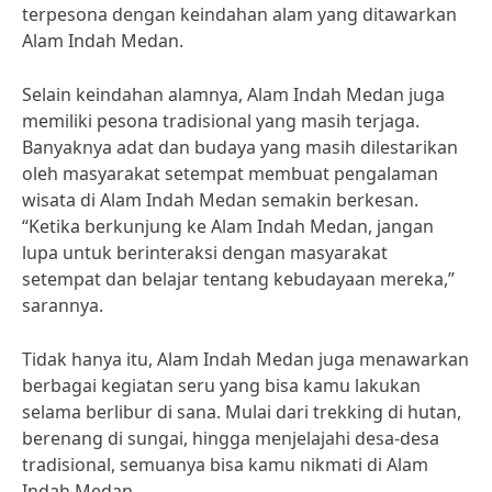
terpesona dengan keindahan alam yang ditawarkan
Alam Indah Medan.
Selain keindahan alamnya, Alam Indah Medan juga
memiliki pesona tradisional yang masih terjaga.
Banyaknya adat dan budaya yang masih dilestarikan
oleh masyarakat setempat membuat pengalaman
wisata di Alam Indah Medan semakin berkesan.
“Ketika berkunjung ke Alam Indah Medan, jangan
lupa untuk berinteraksi dengan masyarakat
setempat dan belajar tentang kebudayaan mereka,”
sarannya.
Tidak hanya itu, Alam Indah Medan juga menawarkan
berbagai kegiatan seru yang bisa kamu lakukan
selama berlibur di sana. Mulai dari trekking di hutan,
berenang di sungai, hingga menjelajahi desa-desa
tradisional, semuanya bisa kamu nikmati di Alam
Indah Medan.