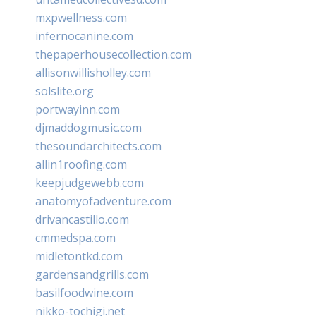
mxpwellness.com
infernocanine.com
thepaperhousecollection.com
allisonwillisholley.com
solslite.org
portwayinn.com
djmaddogmusic.com
thesoundarchitects.com
allin1roofing.com
keepjudgewebb.com
anatomyofadventure.com
drivancastillo.com
cmmedspa.com
midletontkd.com
gardensandgrills.com
basilfoodwine.com
nikko-tochigi.net