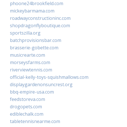
phoone24brookfield.com
mickeybarmama.com
roadwayconstructioninc.com
shopdragonflyboutique.com
sportszilla.org
batchprovisionsbar.com
brasserie-gobette.com
musicrearte.com
morseysfarms.com
riverviewtennis.com
official-kelly-toys-squishmallows.com
displaygardenonsuncrest.org
bbq-empire-usa.com
feedstoreva.com
drogopets.com
ediblechalk.com
tabletennisnearme.com