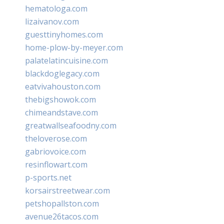
hematologa.com
lizaivanov.com
guesttinyhomes.com
home-plow-by-meyer.com
palatelatincuisine.com
blackdoglegacy.com
eatvivahouston.com
thebigshowok.com
chimeandstave.com
greatwallseafoodny.com
theloverose.com
gabriovoice.com
resinflowart.com
p-sports.net
korsairstreetwear.com
petshopallston.com
avenue26tacos.com