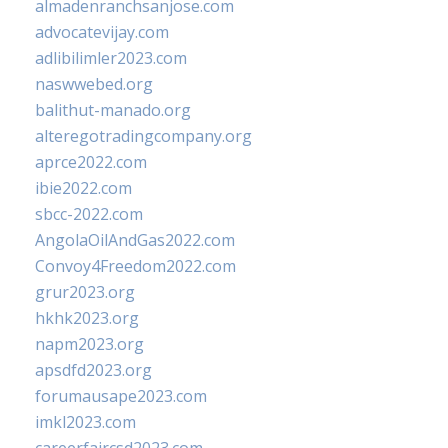
almadenranchsanjose.com
advocatevijay.com
adlibilimler2023.com
naswwebed.org
balithut-manado.org
alteregotradingcompany.org
aprce2022.com
ibie2022.com
sbcc-2022.com
AngolaOilAndGas2022.com
Convoy4Freedom2022.com
grur2023.org
hkhk2023.org
napm2023.org
apsdfd2023.org
forumausape2023.com
imkl2023.com