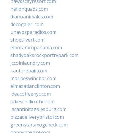
hawkscayresort.com
hellonquads.com
diarioanimales.com
decogaleri.com
unavozparadios.com
shoes-vert.com
elbotanicopanama.com
shadyoaksrockportrvpark.com
jccoinlaundry.com
kautorepair.com
marjaeswinebar.com
elmazatlanclinton.com
ideacoffeenyc.com
odieschillicothe.com
lacantinitagalesburg.com
pizzadeliverybristol.com
greenstarsmogcheck.com
happypawspl.com