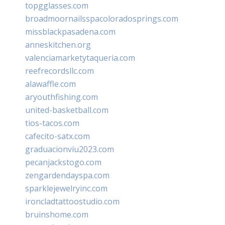
topgglasses.com
broadmoornailsspacoloradosprings.com
missblackpasadena.com
anneskitchen.org
valenciamarketytaqueria.com
reefrecordsllc.com
alawaffle.com
aryouthfishing.com
united-basketball.com
tios-tacos.com
cafecito-satx.com
graduacionviu2023.com
pecanjackstogo.com
zengardendayspa.com
sparklejewelryinc.com
ironcladtattoostudio.com
bruinshome.com