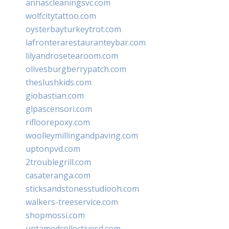
annascleaningsvc.com
wolfcitytattoo.com
oysterbayturkeytrot.com
lafronterarestauranteybar.com
lilyandrosetearoom.com
olivesburgberrypatch.com
theslushkids.com
giobastian.com
glpascensori.com
rifloorepoxy.com
woolleymillingandpaving.com
uptonpvd.com
2troublegrill.com
casateranga.com
sticksandstonesstudiooh.com
walkers-treeservice.com
shopmossi.com
untamedcollectivesd.com