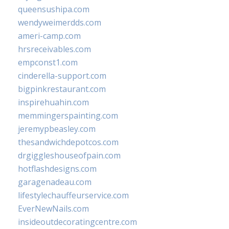
queensushipa.com
wendyweimerdds.com
ameri-camp.com
hrsreceivables.com
empconst1.com
cinderella-support.com
bigpinkrestaurant.com
inspirehuahin.com
memmingerspainting.com
jeremypbeasley.com
thesandwichdepotcos.com
drgiggleshouseofpain.com
hotflashdesigns.com
garagenadeau.com
lifestylechauffeurservice.com
EverNewNails.com
insideoutdecoratingcentre.com