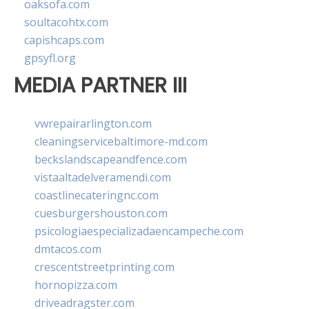
oaksofa.com
soultacohtx.com
capishcaps.com
gpsyfl.org
MEDIA PARTNER III
vwrepairarlington.com
cleaningservicebaltimore-md.com
beckslandscapeandfence.com
vistaaltadelveramendi.com
coastlinecateringnc.com
cuesburgershouston.com
psicologiaespecializadaencampeche.com
dmtacos.com
crescentstreetprinting.com
hornopizza.com
driveadragster.com