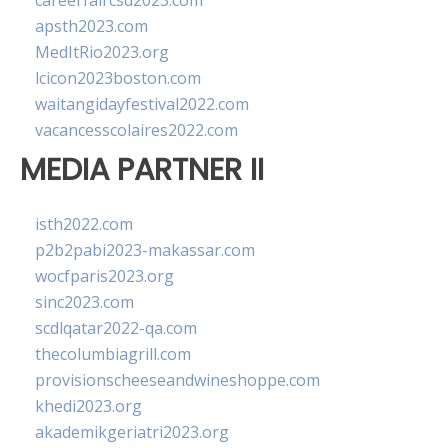
careerfaircsd2023.com
apsth2023.com
MedItRio2023.org
lcicon2023boston.com
waitangidayfestival2022.com
vacancesscolaires2022.com
MEDIA PARTNER II
isth2022.com
p2b2pabi2023-makassar.com
wocfparis2023.org
sinc2023.com
scdlqatar2022-qa.com
thecolumbiagrill.com
provisionscheeseandwineshoppe.com
khedi2023.org
akademikgeriatri2023.org