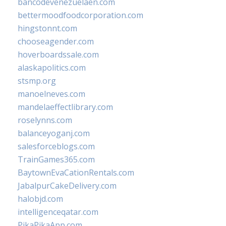
bancodevenezuelaen.com
bettermoodfoodcorporation.com
hingstonnt.com
chooseagender.com
hoverboardssale.com
alaskapolitics.com
stsmp.org
manoelneves.com
mandelaeffectlibrary.com
roselynns.com
balanceyoganj.com
salesforceblogs.com
TrainGames365.com
BaytownEvaCationRentals.com
JabalpurCakeDelivery.com
halobjd.com
intelligenceqatar.com
PikaPikaApp.com