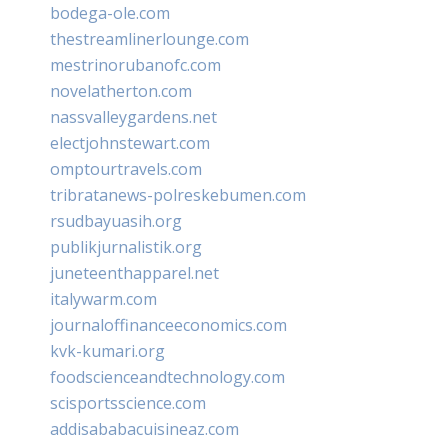
bodega-ole.com
thestreamlinerlounge.com
mestrinorubanofc.com
novelatherton.com
nassvalleygardens.net
electjohnstewart.com
omptourtravels.com
tribratanews-polreskebumen.com
rsudbayuasih.org
publikjurnalistik.org
juneteenthapparel.net
italywarm.com
journaloffinanceeconomics.com
kvk-kumari.org
foodscienceandtechnology.com
scisportsscience.com
addisababacuisineaz.com