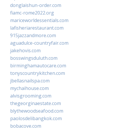
donglaishun-order.com
fiamc-rome2022.org
mariceworldessentials.com
lafisheriarestaurant.com
915jazzandmore.com
aguadulce-countryfair.com
jakehovis.com
bosswingsduluth.com
birminghamautocare.com
tonyscountrykitchen.com
jbellasnailspa.com
mychaihouse.com
alvisgrooming.com
thegeorginaestate.com
blythewoodseafood.com
paolosdelibangkok.com
bobacove.com