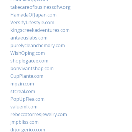
takecareofbusinessdfw.org
HamadaOfJapan.com
VersifyLifestyle.com
kingscreekadventures.com
antaeuslabs.com
purelycleanchemdry.com
WishOping.com
shoplegacee.com
bonvivantshop.com
CupPlante.com
mpzin.com
stcreal.com
PopUpFlea.com
valueml.com
rebeccatorresjewelry.com
jmpbliss.com
drjorgerico.com