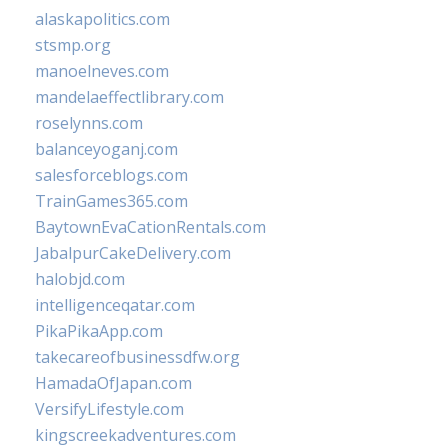
alaskapolitics.com
stsmp.org
manoelneves.com
mandelaeffectlibrary.com
roselynns.com
balanceyoganj.com
salesforceblogs.com
TrainGames365.com
BaytownEvaCationRentals.com
JabalpurCakeDelivery.com
halobjd.com
intelligenceqatar.com
PikaPikaApp.com
takecareofbusinessdfw.org
HamadaOfJapan.com
VersifyLifestyle.com
kingscreekadventures.com