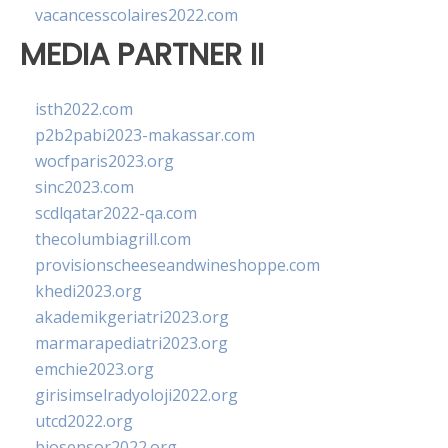
vacancesscolaires2022.com
MEDIA PARTNER II
isth2022.com
p2b2pabi2023-makassar.com
wocfparis2023.org
sinc2023.com
scdlqatar2022-qa.com
thecolumbiagrill.com
provisionscheeseandwineshoppe.com
khedi2023.org
akademikgeriatri2023.org
marmarapediatri2023.org
emchie2023.org
girisimselradyoloji2022.org
utcd2022.org
biosensor2022.org