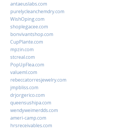
antaeuslabs.com
purelycleanchemdry.com
WishOping.com
shoplegacee.com
bonvivantshop.com
CupPlante.com
mpzin.com
stcreal.com
PopUpFlea.com
valueml.com
rebeccatorresjewelry.com
jmpbliss.com
drjorgerico.com
queensushipa.com
wendyweimerdds.com
ameri-camp.com
hrsreceivables.com