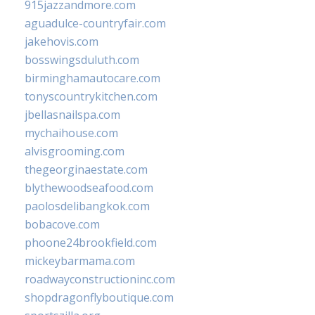
915jazzandmore.com
aguadulce-countryfair.com
jakehovis.com
bosswingsduluth.com
birminghamautocare.com
tonyscountrykitchen.com
jbellasnailspa.com
mychaihouse.com
alvisgrooming.com
thegeorginaestate.com
blythewoodseafood.com
paolosdelibangkok.com
bobacove.com
phoone24brookfield.com
mickeybarmama.com
roadwayconstructioninc.com
shopdragonflyboutique.com