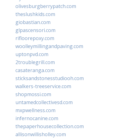
olivesburgberrypatch.com
theslushkids.com
giobastian.com
glpascensori.com
rifloorepoxy.com
woolleymillingandpaving.com
uptonpvd.com
2troublegrill.com
casateranga.com
sticksandstonesstudiooh.com
walkers-treeservice.com
shopmossi.com
untamedcollectivesd.com
mxpwellness.com
infernocanine.com
thepaperhousecollection.com
allisonwillisholley.com