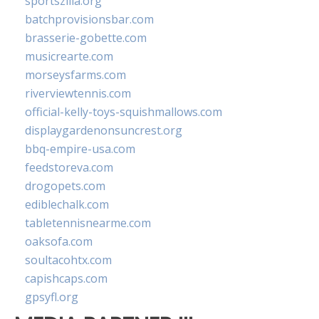
sportszilla.org
batchprovisionsbar.com
brasserie-gobette.com
musicrearte.com
morseysfarms.com
riverviewtennis.com
official-kelly-toys-squishmallows.com
displaygardenonsuncrest.org
bbq-empire-usa.com
feedstoreva.com
drogopets.com
ediblechalk.com
tabletennisnearme.com
oaksofa.com
soultacohtx.com
capishcaps.com
gpsyfl.org