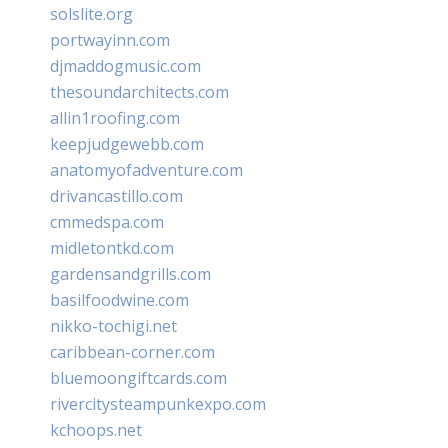
solslite.org
portwayinn.com
djmaddogmusic.com
thesoundarchitects.com
allin1roofing.com
keepjudgewebb.com
anatomyofadventure.com
drivancastillo.com
cmmedspa.com
midletontkd.com
gardensandgrills.com
basilfoodwine.com
nikko-tochigi.net
caribbean-corner.com
bluemoongiftcards.com
rivercitysteampunkexpo.com
kchoops.net