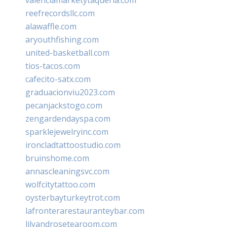
reefrecordsllc.com
alawaffle.com
aryouthfishing.com
united-basketball.com
tios-tacos.com
cafecito-satx.com
graduacionviu2023.com
pecanjackstogo.com
zengardendayspa.com
sparklejewelryinc.com
ironcladtattoostudio.com
bruinshome.com
annascleaningsvc.com
wolfcitytattoo.com
oysterbayturkeytrot.com
lafronterarestauranteybar.com
lilyandrosetearoom.com