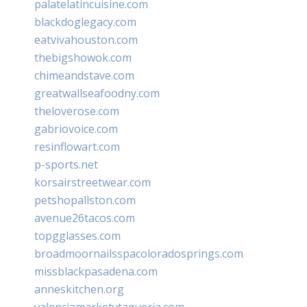
palatelatincuisine.com
blackdoglegacy.com
eatvivahouston.com
thebigshowok.com
chimeandstave.com
greatwallseafoodny.com
theloverose.com
gabriovoice.com
resinflowart.com
p-sports.net
korsairstreetwear.com
petshopallston.com
avenue26tacos.com
topgglasses.com
broadmoornailsspacoloradosprings.com
missblackpasadena.com
anneskitchen.org
valenciamarketytaqueria.com