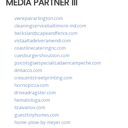
MEDIA PARTNER III
vwrepairarlington.com
cleaningservicebaltimore-md.com
beckslandscapeandfence.com
vistaaltadelveramendi.com
coastlinecateringnc.com
cuesburgershouston.com
psicologiaespecializadaencampeche.com
dmtacos.com
crescentstreetprinting.com
hornopizza.com
driveadragster.com
hematologa.com
lizaivanov.com
guesttinyhomes.com
home-plow-by-meyer.com