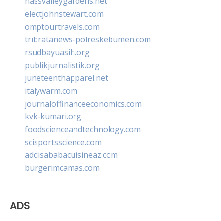
nassvalleygardens.net
electjohnstewart.com
omptourtravels.com
tribratanews-polreskebumen.com
rsudbayuasih.org
publikjurnalistik.org
juneteenthapparel.net
italywarm.com
journaloffinanceeconomics.com
kvk-kumari.org
foodscienceandtechnology.com
scisportsscience.com
addisababacuisineaz.com
burgerimcamas.com
ADS