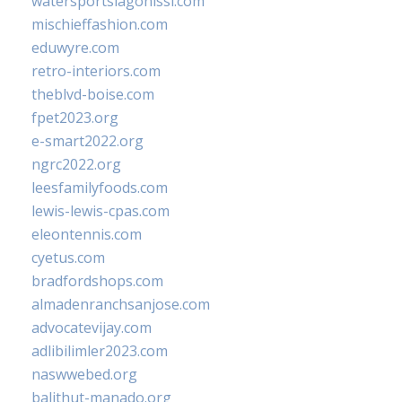
watersportslagonissi.com
mischieffashion.com
eduwyre.com
retro-interiors.com
theblvd-boise.com
fpet2023.org
e-smart2022.org
ngrc2022.org
leesfamilyfoods.com
lewis-lewis-cpas.com
eleontennis.com
cyetus.com
bradfordshops.com
almadenranchsanjose.com
advocatevijay.com
adlibilimler2023.com
naswwebed.org
balithut-manado.org