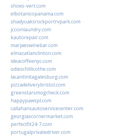
shoes-vert.com
elbotanicopanama.com
shadyoaksrockportrvpark.com
jccoinlaundry.com
kautorepair.com
marjaeswinebar.com
elmazatlanclinton.com
ideacoffeenyc.com
odieschillicothe.com
lacantinitagalesburg.com
pizzadeliverybristol.com
greenstarsmogcheck.com
happypawspl.com
callahansautoservicecenter.com
georgiascornermarket.com
perfectfit24-7.com
portugalprivatedriver.com