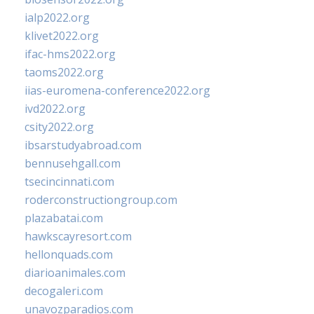
ialp2022.org
klivet2022.org
ifac-hms2022.org
taoms2022.org
iias-euromena-conference2022.org
ivd2022.org
csity2022.org
ibsarstudyabroad.com
bennusehgall.com
tsecincinnati.com
roderconstructiongroup.com
plazabatai.com
hawkscayresort.com
hellonquads.com
diarioanimales.com
decogaleri.com
unavozparadios.com