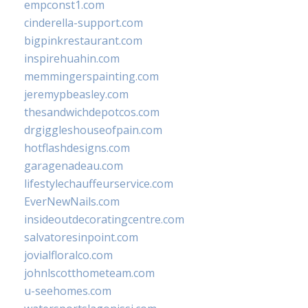
empconst1.com
cinderella-support.com
bigpinkrestaurant.com
inspirehuahin.com
memmingerspainting.com
jeremypbeasley.com
thesandwichdepotcos.com
drgiggleshouseofpain.com
hotflashdesigns.com
garagenadeau.com
lifestylechauffeurservice.com
EverNewNails.com
insideoutdecoratingcentre.com
salvatoresinpoint.com
jovialfloralco.com
johnlscotthometeam.com
u-seehomes.com