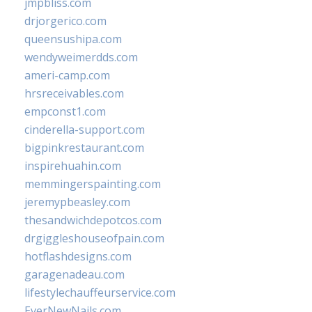
jmpbliss.com
drjorgerico.com
queensushipa.com
wendyweimerdds.com
ameri-camp.com
hrsreceivables.com
empconst1.com
cinderella-support.com
bigpinkrestaurant.com
inspirehuahin.com
memmingerspainting.com
jeremypbeasley.com
thesandwichdepotcos.com
drgiggleshouseofpain.com
hotflashdesigns.com
garagenadeau.com
lifestylechauffeurservice.com
EverNewNails.com