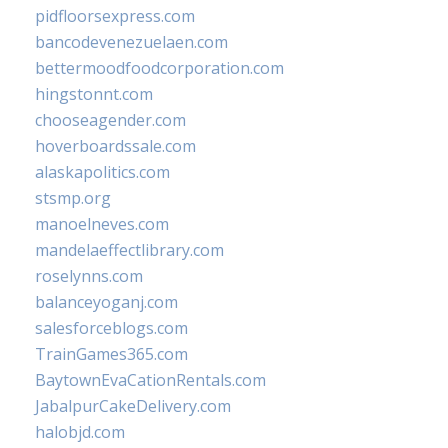
pidfloorsexpress.com
bancodevenezuelaen.com
bettermoodfoodcorporation.com
hingstonnt.com
chooseagender.com
hoverboardssale.com
alaskapolitics.com
stsmp.org
manoelneves.com
mandelaeffectlibrary.com
roselynns.com
balanceyoganj.com
salesforceblogs.com
TrainGames365.com
BaytownEvaCationRentals.com
JabalpurCakeDelivery.com
halobjd.com