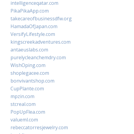
intelligenceqatar.com
PikaPikaApp.com
takecareofbusinessdfw.org
HamadaOfJapan.com
VersifyLifestyle.com
kingscreekadventures.com
antaeuslabs.com
purelycleanchemdry.com
WishOping.com
shoplegacee.com
bonvivantshop.com
CupPlante.com
mpzin.com
stcreal.com
PopUpFlea.com
valueml.com
rebeccatorresjewelry.com