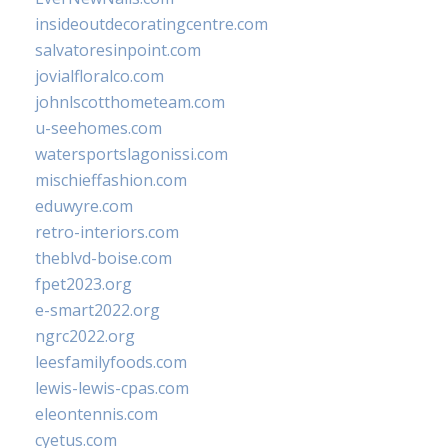
insideoutdecoratingcentre.com
salvatoresinpoint.com
jovialfloralco.com
johnlscotthometeam.com
u-seehomes.com
watersportslagonissi.com
mischieffashion.com
eduwyre.com
retro-interiors.com
theblvd-boise.com
fpet2023.org
e-smart2022.org
ngrc2022.org
leesfamilyfoods.com
lewis-lewis-cpas.com
eleontennis.com
cyetus.com