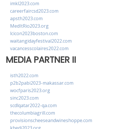
imkl2023.com
careerfaircsd2023.com
apsth2023.com
MedItRio2023.org
lcicon2023boston.com
waitangidayfestival2022.com
vacancesscolaires2022.com
MEDIA PARTNER II
isth2022.com
p2b2pabi2023-makassar.com
wocfparis2023.org
sinc2023.com
scdlqatar2022-qa.com
thecolumbiagrill.com
provisionscheeseandwineshoppe.com
khedi2023.org