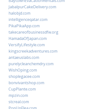
BaytownEvaCationRentals.com
JabalpurCakeDelivery.com
halobjd.com
intelligenceqatar.com
PikaPikaApp.com
takecareofbusinessdfw.org
HamadaOfJapan.com
VersifyLifestyle.com
kingscreekadventures.com
antaeuslabs.com
purelycleanchemdry.com
WishOping.com
shoplegacee.com
bonvivantshop.com
CupPlante.com
mpzin.com
stcreal.com
PopUpFlea.com