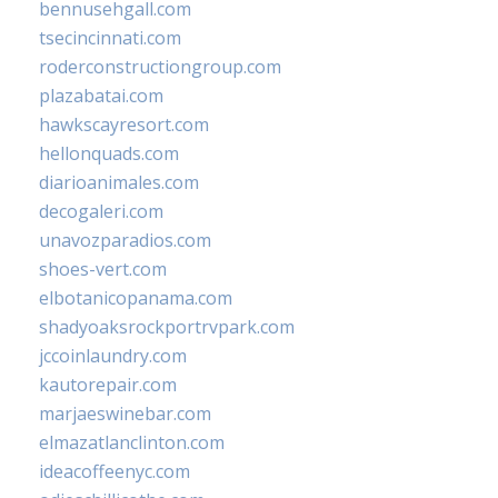
bennusehgall.com
tsecincinnati.com
roderconstructiongroup.com
plazabatai.com
hawkscayresort.com
hellonquads.com
diarioanimales.com
decogaleri.com
unavozparadios.com
shoes-vert.com
elbotanicopanama.com
shadyoaksrockportrvpark.com
jccoinlaundry.com
kautorepair.com
marjaeswinebar.com
elmazatlanclinton.com
ideacoffeenyc.com