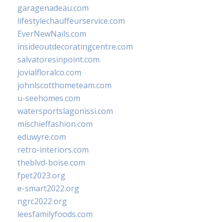
garagenadeau.com
lifestylechauffeurservice.com
EverNewNails.com
insideoutdecoratingcentre.com
salvatoresinpoint.com
jovialfloralco.com
johnlscotthometeam.com
u-seehomes.com
watersportslagonissi.com
mischieffashion.com
eduwyre.com
retro-interiors.com
theblvd-boise.com
fpet2023.org
e-smart2022.org
ngrc2022.org
leesfamilyfoods.com