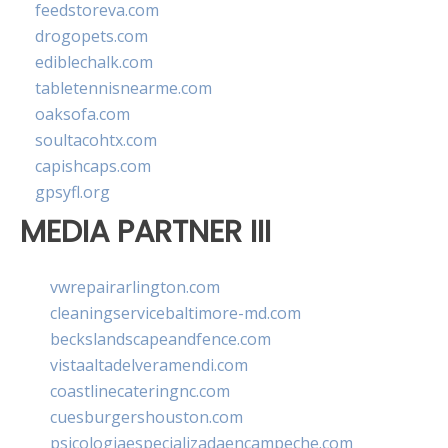
feedstoreva.com
drogopets.com
ediblechalk.com
tabletennisnearme.com
oaksofa.com
soultacohtx.com
capishcaps.com
gpsyfl.org
MEDIA PARTNER III
vwrepairarlington.com
cleaningservicebaltimore-md.com
beckslandscapeandfence.com
vistaaltadelveramendi.com
coastlinecateringnc.com
cuesburgershouston.com
psicologiaespecializadaencampeche.com