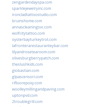
zengardendayspa.com
sparklejewelryinc.com
ironcladtattoostudio.com
bruinshome.com
annascleaningsvc.com
wolfcitytattoo.com
oysterbayturkeytrot.com
lafronterarestauranteybar.com
lilyandrosetearoom.com
olivesburgberrypatch.com
theslushkids.com
giobastian.com
glpascensori.com
rifloorepoxy.com
woolleymillingandpaving.com
uptonpvd.com
2troublegrill.com