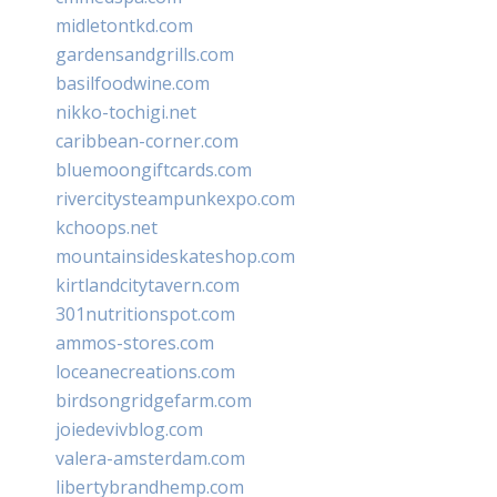
midletontkd.com
gardensandgrills.com
basilfoodwine.com
nikko-tochigi.net
caribbean-corner.com
bluemoongiftcards.com
rivercitysteampunkexpo.com
kchoops.net
mountainsideskateshop.com
kirtlandcitytavern.com
301nutritionspot.com
ammos-stores.com
loceanecreations.com
birdsongridgefarm.com
joiedevivblog.com
valera-amsterdam.com
libertybrandhemp.com