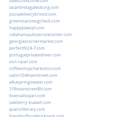
odieschillicothe.com
lacantinitagalesburg.com
pizzadeliverybristol.com
greenstarsmogcheck.com
happypawspl.com
callahansautoservicecenter.com
georgiascornermarket.com
perfectfit24-7.com
portugalprivatedriver.com
von-racer.com
coffeeshopcharleston.com
salon104mainstreet.com
alkaspringswater.com
318mainstreet8h.com
lovenailsspari.com
oakberry-kuwait.com
quartzliterary.com
friendsofbroderickpark.com