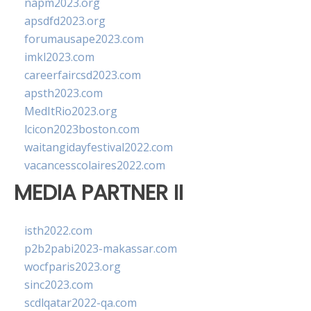
napm2023.org
apsdfd2023.org
forumausape2023.com
imkl2023.com
careerfaircsd2023.com
apsth2023.com
MedItRio2023.org
lcicon2023boston.com
waitangidayfestival2022.com
vacancesscolaires2022.com
MEDIA PARTNER II
isth2022.com
p2b2pabi2023-makassar.com
wocfparis2023.org
sinc2023.com
scdlqatar2022-qa.com