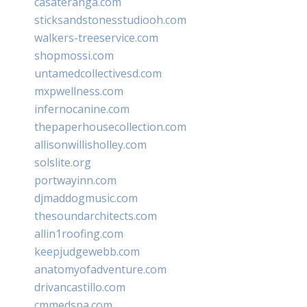
casateranga.com
sticksandstonesstudiooh.com
walkers-treeservice.com
shopmossi.com
untamedcollectivesd.com
mxpwellness.com
infernocanine.com
thepaperhousecollection.com
allisonwillisholley.com
solslite.org
portwayinn.com
djmaddogmusic.com
thesoundarchitects.com
allin1roofing.com
keepjudgewebb.com
anatomyofadventure.com
drivancastillo.com
cmmedspa.com