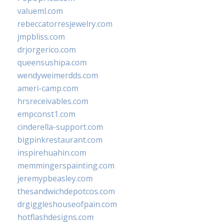
valueml.com
rebeccatorresjewelry.com
jmpbliss.com
drjorgerico.com
queensushipa.com
wendyweimerdds.com
ameri-camp.com
hrsreceivables.com
empconst1.com
cinderella-support.com
bigpinkrestaurant.com
inspirehuahin.com
memmingerspainting.com
jeremypbeasley.com
thesandwichdepotcos.com
drgiggleshouseofpain.com
hotflashdesigns.com