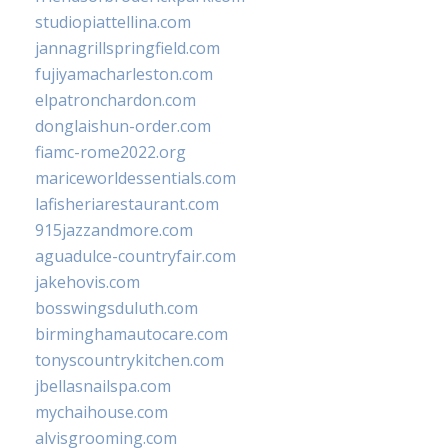
studiopiattellina.com
jannagrillspringfield.com
fujiyamacharleston.com
elpatronchardon.com
donglaishun-order.com
fiamc-rome2022.org
mariceworldessentials.com
lafisheriarestaurant.com
915jazzandmore.com
aguadulce-countryfair.com
jakehovis.com
bosswingsduluth.com
birminghamautocare.com
tonyscountrykitchen.com
jbellasnailspa.com
mychaihouse.com
alvisgrooming.com