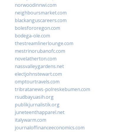
norwoodinnwi.com
neighboursmarket.com
blackanguscareers.com
bolesfororegon.com
bodega-ole.com
thestreamlinerlounge.com
mestrinorubanofc.com
novelatherton.com
nassvalleygardens.net
electjohnstewart.com
omptourtravels.com
tribratanews-polreskebumen.com
rsudbayuasih.org
publikjurnalistik.org
juneteenthapparel.net
italywarm.com
journaloffinanceeconomics.com