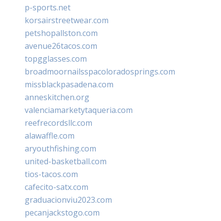
p-sports.net
korsairstreetwear.com
petshopallston.com
avenue26tacos.com
topgglasses.com
broadmoornailsspacoloradosprings.com
missblackpasadena.com
anneskitchen.org
valenciamarketytaqueria.com
reefrecordsllc.com
alawaffle.com
aryouthfishing.com
united-basketball.com
tios-tacos.com
cafecito-satx.com
graduacionviu2023.com
pecanjackstogo.com