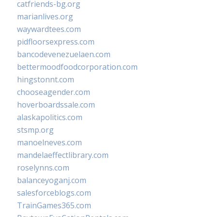
catfriends-bg.org
marianlives.org
waywardtees.com
pidfloorsexpress.com
bancodevenezuelaen.com
bettermoodfoodcorporation.com
hingstonnt.com
chooseagender.com
hoverboardssale.com
alaskapolitics.com
stsmp.org
manoelneves.com
mandelaeffectlibrary.com
roselynns.com
balanceyoganj.com
salesforceblogs.com
TrainGames365.com