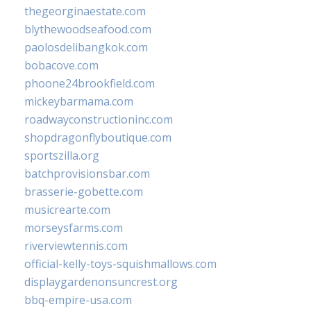
thegeorginaestate.com
blythewoodseafood.com
paolosdelibangkok.com
bobacove.com
phoone24brookfield.com
mickeybarmama.com
roadwayconstructioninc.com
shopdragonflyboutique.com
sportszilla.org
batchprovisionsbar.com
brasserie-gobette.com
musicrearte.com
morseysfarms.com
riverviewtennis.com
official-kelly-toys-squishmallows.com
displaygardenonsuncrest.org
bbq-empire-usa.com