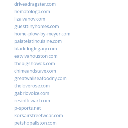
driveadragster.com
hematologa.com
lizaivanov.com
guesttinyhomes.com
home-plow-by-meyer.com
palatelatincuisine.com
blackdoglegacy.com
eatvivahouston.com
thebigshowok.com
chimeandstave.com
greatwallseafoodny.com
theloverose.com
gabriovoice.com
resinflowart.com
p-sports.net
korsairstreetwear.com
petshopallston.com