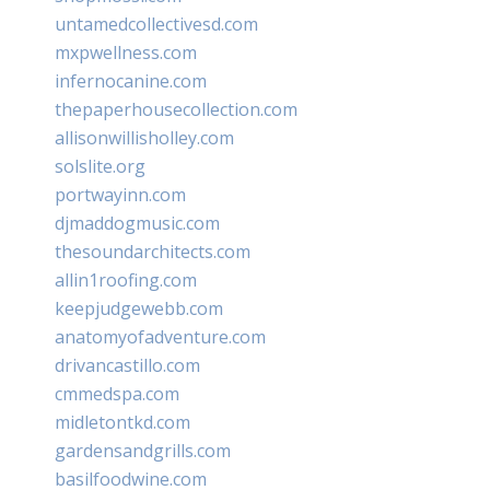
untamedcollectivesd.com
mxpwellness.com
infernocanine.com
thepaperhousecollection.com
allisonwillisholley.com
solslite.org
portwayinn.com
djmaddogmusic.com
thesoundarchitects.com
allin1roofing.com
keepjudgewebb.com
anatomyofadventure.com
drivancastillo.com
cmmedspa.com
midletontkd.com
gardensandgrills.com
basilfoodwine.com