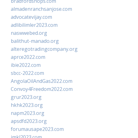
bradfordshops.com
almadenranchsanjose.com
advocatevijay.com
adlibilimler2023.com
naswwebed.org
balithut-manado.org
alteregotradingcompany.org
aprce2022.com
ibie2022.com
sbcc-2022.com
AngolaOilAndGas2022.com
Convoy4Freedom2022.com
grur2023.org
hkhk2023.org
napm2023.org
apsdfd2023.org
forumausape2023.com
imkl2023.com