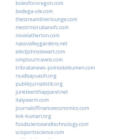
bolesfororegon.com
bodega-ole.com
thestreamlinerlounge.com
mestrinorubanofc.com
novelatherton.com
nassvalleygardens.net
electjohnstewart.com
omptourtravels.com
tribratanews-polreskebumen.com
rsudbayuasih.org
publikjurnalistik.org
juneteenthapparel.net
italywarm.com
journaloffinanceeconomics.com
kvk-kumari.org
foodscienceandtechnology.com
scisportsscience.com