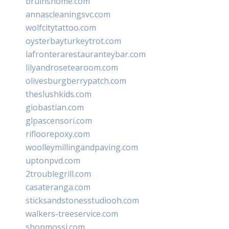
bruinshome.com
annascleaningsvc.com
wolfcitytattoo.com
oysterbayturkeytrot.com
lafronterarestauranteybar.com
lilyandrosetearoom.com
olivesburgberrypatch.com
theslushkids.com
giobastian.com
glpascensori.com
rifloorepoxy.com
woolleymillingandpaving.com
uptonpvd.com
2troublegrill.com
casateranga.com
sticksandstonesstudiooh.com
walkers-treeservice.com
shopmossi.com