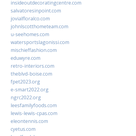
insideoutdecoratingcentre.com
salvatoresinpoint.com
jovialfloralco.com
johnlscotthometeam.com
u-seehomes.com
watersportslagonissi.com
mischieffashion.com
eduwyre.com
retro-interiors.com
theblvd-boise.com
fpet2023.org
e-smart2022.org
ngrc2022.org
leesfamilyfoods.com
lewis-lewis-cpas.com
eleontennis.com
cyetus.com