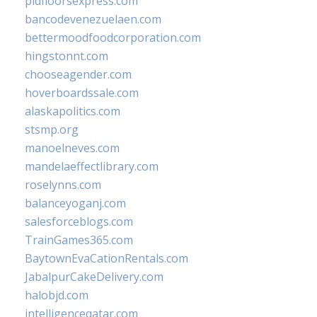
pidfloorsexpress.com
bancodevenezuelaen.com
bettermoodfoodcorporation.com
hingstonnt.com
chooseagender.com
hoverboardssale.com
alaskapolitics.com
stsmp.org
manoelneves.com
mandelaeffectlibrary.com
roselynns.com
balanceyoganj.com
salesforceblogs.com
TrainGames365.com
BaytownEvaCationRentals.com
JabalpurCakeDelivery.com
halobjd.com
intelligenceqatar.com