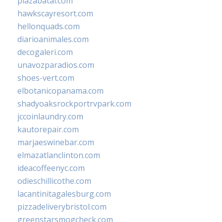
plazabatai.com
hawkscayresort.com
hellonquads.com
diarioanimales.com
decogaleri.com
unavozparadios.com
shoes-vert.com
elbotanicopanama.com
shadyoaksrockportrvpark.com
jccoinlaundry.com
kautorepair.com
marjaeswinebar.com
elmazatlanclinton.com
ideacoffeenyc.com
odieschillicothe.com
lacantinitagalesburg.com
pizzadeliverybristol.com
greenstarsmogcheck.com