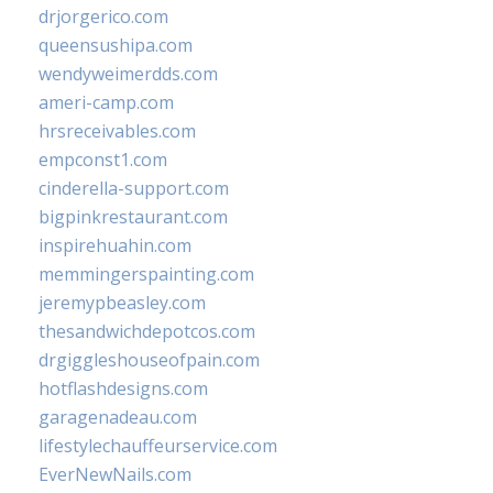
drjorgerico.com
queensushipa.com
wendyweimerdds.com
ameri-camp.com
hrsreceivables.com
empconst1.com
cinderella-support.com
bigpinkrestaurant.com
inspirehuahin.com
memmingerspainting.com
jeremypbeasley.com
thesandwichdepotcos.com
drgiggleshouseofpain.com
hotflashdesigns.com
garagenadeau.com
lifestylechauffeurservice.com
EverNewNails.com