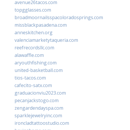
avenue26tacos.com
topgglasses.com
broadmoornailsspacoloradosprings.com
missblackpasadena.com
anneskitchen.org
valenciamarketytaqueria.com
reefrecordsllc.com
alawaffle.com
aryouthfishing.com
united-basketball.com
tios-tacos.com
cafecito-satx.com
graduacionviu2023.com
pecanjackstogo.com
zengardendayspa.com
sparklejewelryinc.com
ironcladtattoostudio.com