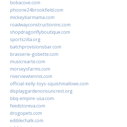
bobacove.com
phoone24brookfield.com
mickeybarmama.com
roadwayconstructioninc.com
shopdragonflyboutique.com
sportszilla.org
batchprovisionsbar.com
brasserie-gobette.com
musicrearte.com
morseysfarms.com
riverviewtennis.com
official-kelly-toys-squishmallows.com
displaygardenonsuncrest.org
bbq-empire-usa.com
feedstoreva.com
drogopets.com
ediblechalk.com