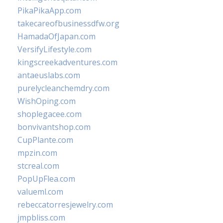
PikaPikaApp.com
takecareofbusinessdfw.org
HamadaOfJapan.com
VersifyLifestyle.com
kingscreekadventures.com
antaeuslabs.com
purelycleanchemdry.com
WishOping.com
shoplegacee.com
bonvivantshop.com
CupPlante.com
mpzin.com
stcreal.com
PopUpFlea.com
valueml.com
rebeccatorresjewelry.com
jmpbliss.com