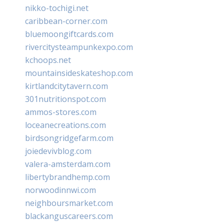
nikko-tochigi.net
caribbean-corner.com
bluemoongiftcards.com
rivercitysteampunkexpo.com
kchoops.net
mountainsideskateshop.com
kirtlandcitytavern.com
301nutritionspot.com
ammos-stores.com
loceanecreations.com
birdsongridgefarm.com
joiedevivblog.com
valera-amsterdam.com
libertybrandhemp.com
norwoodinnwi.com
neighboursmarket.com
blackanguscareers.com