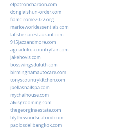
elpatronchardon.com
donglaishun-order.com
fiamc-rome2022.org
mariceworldessentials.com
lafisheriarestaurant.com
915jazzandmore.com
aguadulce-countryfair.com
jakehovis.com
bosswingsduluth.com
birminghamautocare.com
tonyscountrykitchen.com
jbellasnailspa.com
mychaihouse.com
alvisgrooming.com
thegeorginaestate.com
blythewoodseafood.com
paolosdelibangkok.com