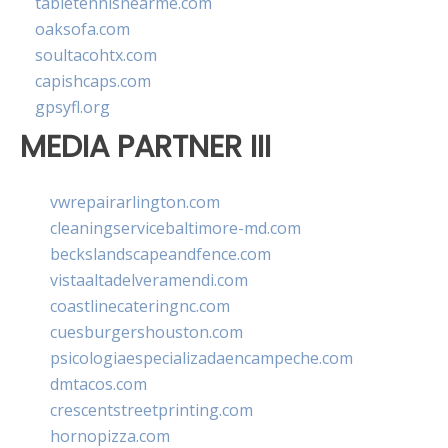
tabletennisnearme.com
oaksofa.com
soultacohtx.com
capishcaps.com
gpsyfl.org
MEDIA PARTNER III
vwrepairarlington.com
cleaningservicebaltimore-md.com
beckslandscapeandfence.com
vistaaltadelveramendi.com
coastlinecateringnc.com
cuesburgershouston.com
psicologiaespecializadaencampeche.com
dmtacos.com
crescentstreetprinting.com
hornopizza.com