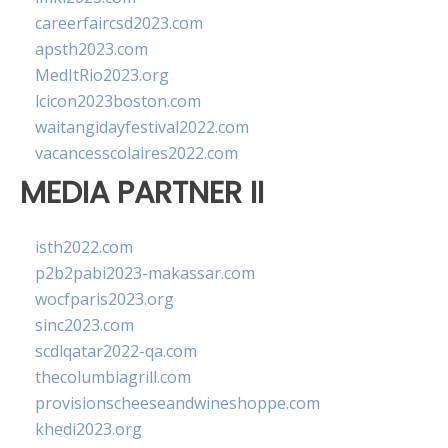
careerfaircsd2023.com
apsth2023.com
MedItRio2023.org
lcicon2023boston.com
waitangidayfestival2022.com
vacancesscolaires2022.com
MEDIA PARTNER II
isth2022.com
p2b2pabi2023-makassar.com
wocfparis2023.org
sinc2023.com
scdlqatar2022-qa.com
thecolumbiagrill.com
provisionscheeseandwineshoppe.com
khedi2023.org