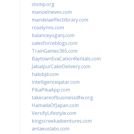
stsmp.org
manoelneves.com
mandelaeffectlibrary.com
roselynns.com
balanceyoganj.com
salesforceblogs.com
TrainGames365.com
BaytownEvaCationRentals.com
JabalpurCakeDelivery.com
halobjd.com
intelligenceqatar.com
PikaPikaApp.com
takecareofbusinessdfw.org
HamadaOfJapan.com
VersifyLifestyle.com
kingscreekadventures.com
antaeuslabs.com