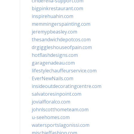
cinderella-support.com
bigpinkrestaurant.com
inspirehuahin.com
memmingerspainting.com
jeremypbeasley.com
thesandwichdepotcos.com
drgiggleshouseofpain.com
hotflashdesigns.com
garagenadeau.com
lifestylechauffeurservice.com
EverNewNails.com
insideoutdecoratingcentre.com
salvatoresinpoint.com
jovialfloralco.com
johnlscotthometeam.com
u-seehomes.com
watersportslagonissi.com
mischieffashion.com