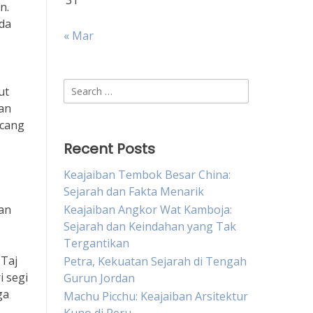
31
n.
da
« Mar
Search
ut
for:
kan
ncang
Recent Posts
Keajaiban Tembok Besar China:
Sejarah dan Fakta Menarik
an
Keajaiban Angkor Wat Kamboja:
Sejarah dan Keindahan yang Tak
Tergantikan
 Taj
Petra, Kekuatan Sejarah di Tengah
i segi
Gurun Jordan
ga
Machu Picchu: Keajaiban Arsitektur