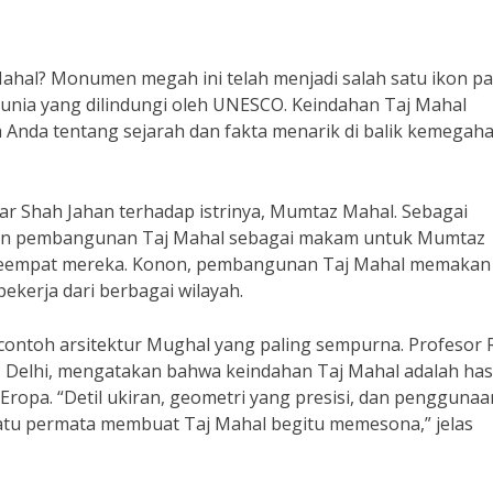
Mahal? Monumen megah ini telah menjadi salah satu ikon pa
dunia yang dilindungi oleh UNESCO. Keindahan Taj Mahal
Anda tentang sejarah dan fakta menarik di balik kemegah
isar Shah Jahan terhadap istrinya, Mumtaz Mahal. Sebagai
hkan pembangunan Taj Mahal sebagai makam untuk Mumtaz
 keempat mereka. Konon, pembangunan Taj Mahal memakan
ekerja dari berbagai wilayah.
ontoh arsitektur Mughal yang paling sempurna. Profesor R
as Delhi, mengatakan bahwa keindahan Taj Mahal adalah hasi
n Eropa. “Detil ukiran, geometri yang presisi, dan penggunaa
atu permata membuat Taj Mahal begitu memesona,” jelas