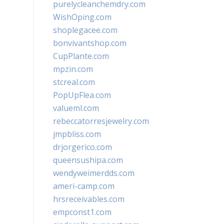
purelycleanchemdry.com
WishOping.com
shoplegacee.com
bonvivantshop.com
CupPlante.com
mpzin.com
stcreal.com
PopUpFlea.com
valueml.com
rebeccatorresjewelry.com
jmpbliss.com
drjorgerico.com
queensushipa.com
wendyweimerdds.com
ameri-camp.com
hrsreceivables.com
empconst1.com