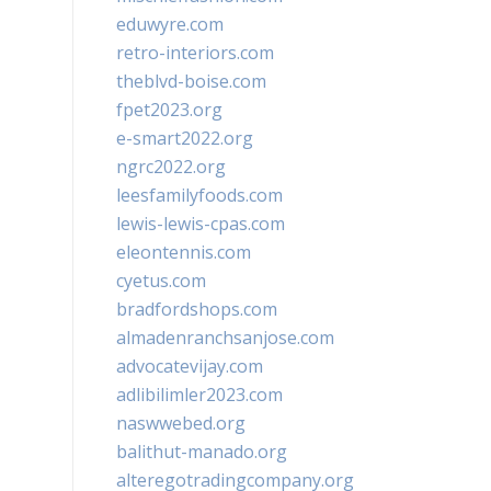
eduwyre.com
retro-interiors.com
theblvd-boise.com
fpet2023.org
e-smart2022.org
ngrc2022.org
leesfamilyfoods.com
lewis-lewis-cpas.com
eleontennis.com
cyetus.com
bradfordshops.com
almadenranchsanjose.com
advocatevijay.com
adlibilimler2023.com
naswwebed.org
balithut-manado.org
alteregotradingcompany.org