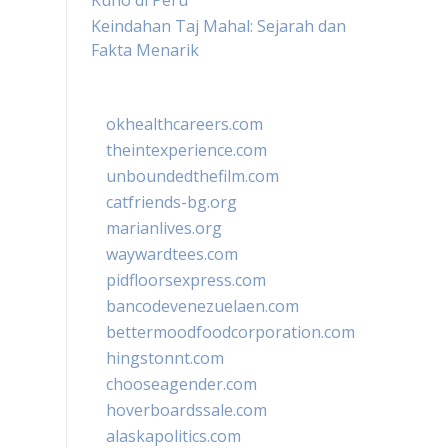
Kuno di Peru
Keindahan Taj Mahal: Sejarah dan
Fakta Menarik
okhealthcareers.com
theintexperience.com
unboundedthefilm.com
catfriends-bg.org
marianlives.org
waywardtees.com
pidfloorsexpress.com
bancodevenezuelaen.com
bettermoodfoodcorporation.com
hingstonnt.com
chooseagender.com
hoverboardssale.com
alaskapolitics.com