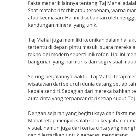
Fakta menarik lainnya tentang Taj Mahal adal
Saat matahari terbit atau terbenam, warna ma
atau keemasan. Hal ini disebabkan oleh pengg
kandungan mineral yang unik.
Taj Mahal juga memiliki keunikan dalam hal aku
tertentu di depan pintu masuk, suara mereka a
teknologi modern seperti mikrofon. Hal ini m
bangunan yang harmonis dari segi visual maup
Seiring berjalannya waktu, Taj Mahal tetap menj
wisatawan dari seluruh dunia datang setiap 
kepala sendiri. Sebagian dari mereka bahkan
aura cinta yang terpancar dari setiap sudut Taj
Dengan sejarah yang begitu kaya dan fakta me
Mahal tetap menjadi salah satu keajaiban duni
visual, namun juga dari cerita cinta yang meng
dan dilestarikan untuk generasi mendatang.