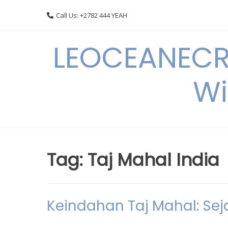
Skip
Call Us: +2782 444 YEAH
to
content
LEOCEANECRE
Wi
Tag:
Taj Mahal India
Keindahan Taj Mahal: Sej