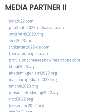
MEDIA PARTNER II
isth2022.com
p2b2pabi2023-makassar.com
wocfparis2023.org
sinc2023.com
scdlqatar2022-qa.com
thecolumbiagrill.com
provisionscheeseandwineshoppe.com
khedi2023.org
akademikgeriatri2023.org
marmarapediatri2023.org
emchie2023.org
girisimselradyoloji2022.org
utcd2022.org
biosensor2022.org