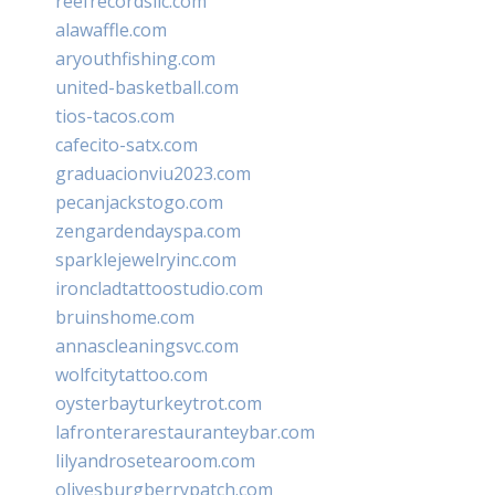
reefrecordsllc.com
alawaffle.com
aryouthfishing.com
united-basketball.com
tios-tacos.com
cafecito-satx.com
graduacionviu2023.com
pecanjackstogo.com
zengardendayspa.com
sparklejewelryinc.com
ironcladtattoostudio.com
bruinshome.com
annascleaningsvc.com
wolfcitytattoo.com
oysterbayturkeytrot.com
lafronterarestauranteybar.com
lilyandrosetearoom.com
olivesburgberrypatch.com