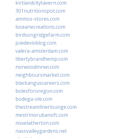
kirtlandcitytavern.com
301nutritionspot.com
ammos-stores.com
loceanecreations.com
birdsongridgefarm.com
joiedevivblog.com
valera-amsterdam.com
libertybrandhemp.com
norwoodinnwi.com
neighboursmarket.com
blackanguscareers.com
bolesfororegon.com
bodega-ole.com
thestreamlinerlounge.com
mestrinorubanofc.com
novelatherton.com
nassvalleygardens.net