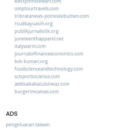
electjohnstewart.com
omptourtravels.com
tribratanews-polreskebumen.com
rsudbayuasih.org
publikjurnalistik.org
juneteenthapparel.net
italywarm.com
journaloffinanceeconomics.com
kvk-kumari.org
foodscienceandtechnology.com
scisportsscience.com
addisababacuisineaz.com
burgerimcamas.com
ADS
pengeluaran taiwan