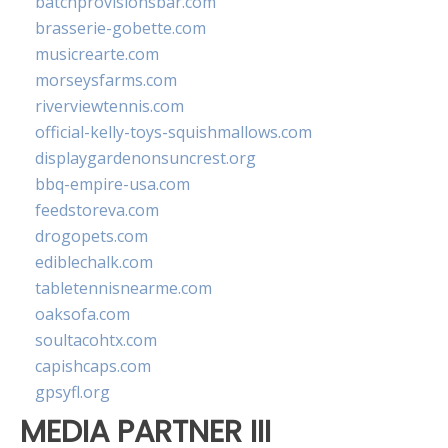
batchprovisionsbar.com
brasserie-gobette.com
musicrearte.com
morseysfarms.com
riverviewtennis.com
official-kelly-toys-squishmallows.com
displaygardenonsuncrest.org
bbq-empire-usa.com
feedstoreva.com
drogopets.com
ediblechalk.com
tabletennisnearme.com
oaksofa.com
soultacohtx.com
capishcaps.com
gpsyfl.org
MEDIA PARTNER III