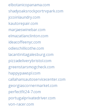
elbotanicopanama.com
shadyoaksrockportrvpark.com
jccoinlaundry.com
kautorepair.com
marjaeswinebar.com
elmazatlanclinton.com
ideacoffeenyc.com
odieschillicothe.com
lacantinitagalesburg.com
pizzadeliverybristol.com
greenstarsmogcheck.com
happypawspl.com
callahansautoservicecenter.com
georgiascornermarket.com
perfectfit24-7.com
portugalprivatedriver.com
von-racer.com