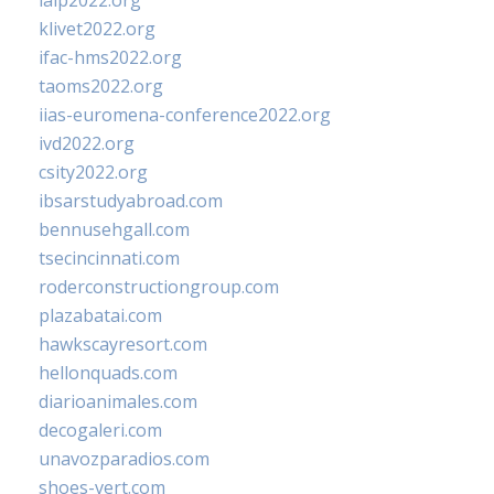
ialp2022.org
klivet2022.org
ifac-hms2022.org
taoms2022.org
iias-euromena-conference2022.org
ivd2022.org
csity2022.org
ibsarstudyabroad.com
bennusehgall.com
tsecincinnati.com
roderconstructiongroup.com
plazabatai.com
hawkscayresort.com
hellonquads.com
diarioanimales.com
decogaleri.com
unavozparadios.com
shoes-vert.com