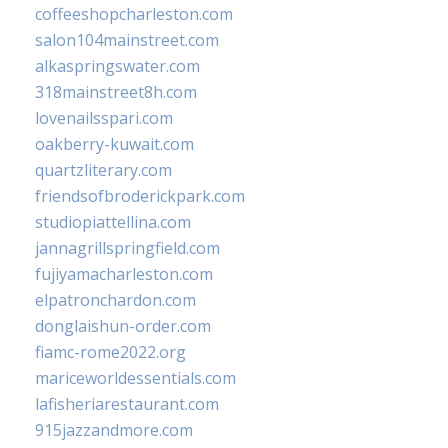
coffeeshopcharleston.com
salon104mainstreet.com
alkaspringswater.com
318mainstreet8h.com
lovenailsspari.com
oakberry-kuwait.com
quartzliterary.com
friendsofbroderickpark.com
studiopiattellina.com
jannagrillspringfield.com
fujiyamacharleston.com
elpatronchardon.com
donglaishun-order.com
fiamc-rome2022.org
mariceworldessentials.com
lafisheriarestaurant.com
915jazzandmore.com