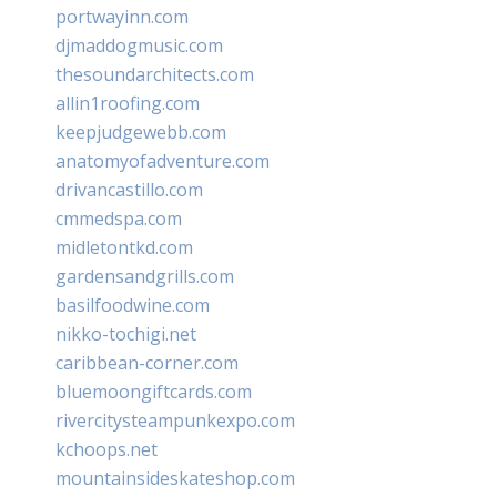
portwayinn.com
djmaddogmusic.com
thesoundarchitects.com
allin1roofing.com
keepjudgewebb.com
anatomyofadventure.com
drivancastillo.com
cmmedspa.com
midletontkd.com
gardensandgrills.com
basilfoodwine.com
nikko-tochigi.net
caribbean-corner.com
bluemoongiftcards.com
rivercitysteampunkexpo.com
kchoops.net
mountainsideskateshop.com