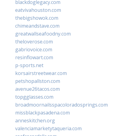
blackdoglegacy.com
eatvivahouston.com
thebigshowok.com
chimeandstave.com
greatwallseafoodny.com
theloverose.com
gabriovoice.com
resinflowart.com
p-sports.net
korsairstreetwear.com
petshopallston.com
avenue26tacos.com
topgglasses.com
broadmoornailsspacoloradosprings.com
missblackpasadena.com
anneskitchen.org
valenciamarketytaqueria.com