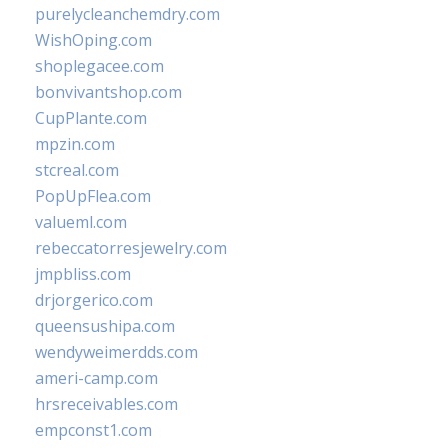
purelycleanchemdry.com
WishOping.com
shoplegacee.com
bonvivantshop.com
CupPlante.com
mpzin.com
stcreal.com
PopUpFlea.com
valueml.com
rebeccatorresjewelry.com
jmpbliss.com
drjorgerico.com
queensushipa.com
wendyweimerdds.com
ameri-camp.com
hrsreceivables.com
empconst1.com