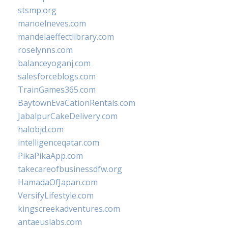
stsmp.org
manoelneves.com
mandelaeffectlibrary.com
roselynns.com
balanceyoganj.com
salesforceblogs.com
TrainGames365.com
BaytownEvaCationRentals.com
JabalpurCakeDelivery.com
halobjd.com
intelligenceqatar.com
PikaPikaApp.com
takecareofbusinessdfw.org
HamadaOfJapan.com
VersifyLifestyle.com
kingscreekadventures.com
antaeuslabs.com