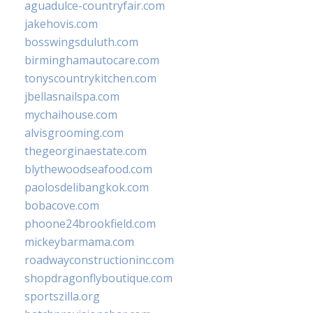
aguadulce-countryfair.com
jakehovis.com
bosswingsduluth.com
birminghamautocare.com
tonyscountrykitchen.com
jbellasnailspa.com
mychaihouse.com
alvisgrooming.com
thegeorginaestate.com
blythewoodseafood.com
paolosdelibangkok.com
bobacove.com
phoone24brookfield.com
mickeybarmama.com
roadwayconstructioninc.com
shopdragonflyboutique.com
sportszilla.org