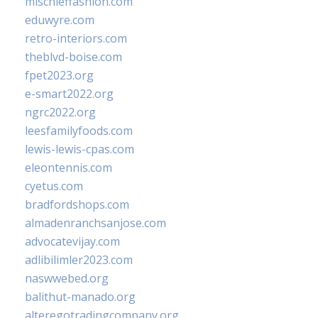
mischieffashion.com
eduwyre.com
retro-interiors.com
theblvd-boise.com
fpet2023.org
e-smart2022.org
ngrc2022.org
leesfamilyfoods.com
lewis-lewis-cpas.com
eleontennis.com
cyetus.com
bradfordshops.com
almadenranchsanjose.com
advocatevijay.com
adlibilimler2023.com
naswwebed.org
balithut-manado.org
alteregotradingcompany.org