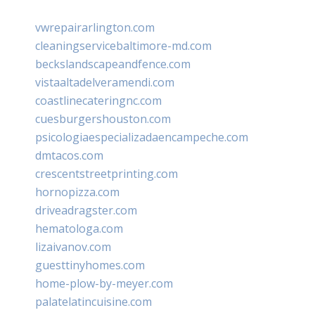
vwrepairarlington.com
cleaningservicebaltimore-md.com
beckslandscapeandfence.com
vistaaltadelveramendi.com
coastlinecateringnc.com
cuesburgershouston.com
psicologiaespecializadaencampeche.com
dmtacos.com
crescentstreetprinting.com
hornopizza.com
driveadragster.com
hematologa.com
lizaivanov.com
guesttinyhomes.com
home-plow-by-meyer.com
palatelatincuisine.com