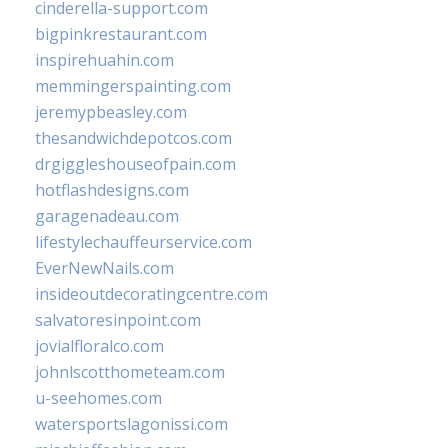
cinderella-support.com
bigpinkrestaurant.com
inspirehuahin.com
memmingerspainting.com
jeremypbeasley.com
thesandwichdepotcos.com
drgiggleshouseofpain.com
hotflashdesigns.com
garagenadeau.com
lifestylechauffeurservice.com
EverNewNails.com
insideoutdecoratingcentre.com
salvatoresinpoint.com
jovialfloralco.com
johnlscotthometeam.com
u-seehomes.com
watersportslagonissi.com