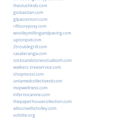
theslushkids.com
giobastian.com
glpascensori.com
rifloorepoxy.com
woolleymillingandpaving.com
uptonpvd.com
2troublegrill.com
casateranga.com
sticksandstonesstudiooh.com
walkers-treeservice.com
shopmossi.com
untamedcollectivesd.com
mxpwellness.com
infernocanine.com
thepaperhousecollection.com
allisonwillisholley.com
solslite.org