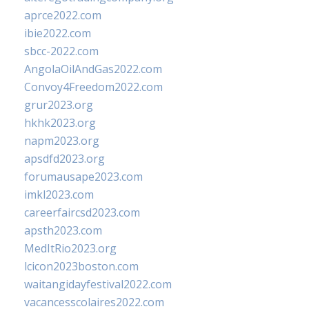
aprce2022.com
ibie2022.com
sbcc-2022.com
AngolaOilAndGas2022.com
Convoy4Freedom2022.com
grur2023.org
hkhk2023.org
napm2023.org
apsdfd2023.org
forumausape2023.com
imkl2023.com
careerfaircsd2023.com
apsth2023.com
MedItRio2023.org
lcicon2023boston.com
waitangidayfestival2022.com
vacancesscolaires2022.com