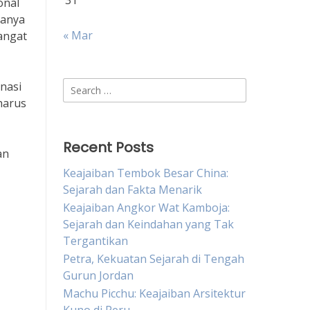
31
onal
hanya
« Mar
angat
Search
nasi
for:
harus
Recent Posts
an
Keajaiban Tembok Besar China:
Sejarah dan Fakta Menarik
Keajaiban Angkor Wat Kamboja:
Sejarah dan Keindahan yang Tak
Tergantikan
Petra, Kekuatan Sejarah di Tengah
Gurun Jordan
Machu Picchu: Keajaiban Arsitektur