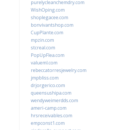
purelycleanchemdry.com
WishOping.com
shoplegacee.com
bonvivantshop.com
CupPlante.com
mpzin.com
stcreal.com
PopUpFlea.com
valueml.com
rebeccatorresjewelry.com
jmpbliss.com
drjorgerico.com
queensushipa.com
wendyweimerdds.com
ameri-camp.com
hrsreceivables.com
empconst1.com