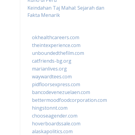
Kuno di Peru
Keindahan Taj Mahal: Sejarah dan
Fakta Menarik
okhealthcareers.com
theintexperience.com
unboundedthefilm.com
catfriends-bg.org
marianlives.org
waywardtees.com
pidfloorsexpress.com
bancodevenezuelaen.com
bettermoodfoodcorporation.com
hingstonnt.com
chooseagender.com
hoverboardssale.com
alaskapolitics.com