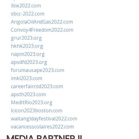
ibie2022.com
sbcc-2022.com
AngolaOilAndGas2022.com
Convoy4Freedom2022.com
grur2023.org
hkhk2023.org
napm2023.org
apsdfd2023.org
forumausape2023.com
imkl2023.com
careerfaircsd2023.com
apsth2023.com
MedItRio2023.org
lcicon2023boston.com
waitangidayfestival2022.com
vacancesscolaires2022.com
MEDIA PARTNER II