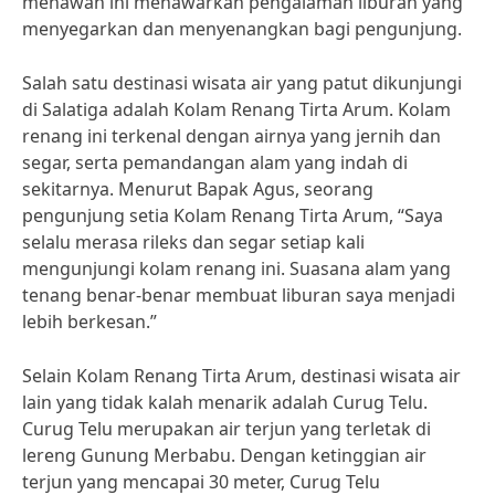
menawan ini menawarkan pengalaman liburan yang
menyegarkan dan menyenangkan bagi pengunjung.
Salah satu destinasi wisata air yang patut dikunjungi
di Salatiga adalah Kolam Renang Tirta Arum. Kolam
renang ini terkenal dengan airnya yang jernih dan
segar, serta pemandangan alam yang indah di
sekitarnya. Menurut Bapak Agus, seorang
pengunjung setia Kolam Renang Tirta Arum, “Saya
selalu merasa rileks dan segar setiap kali
mengunjungi kolam renang ini. Suasana alam yang
tenang benar-benar membuat liburan saya menjadi
lebih berkesan.”
Selain Kolam Renang Tirta Arum, destinasi wisata air
lain yang tidak kalah menarik adalah Curug Telu.
Curug Telu merupakan air terjun yang terletak di
lereng Gunung Merbabu. Dengan ketinggian air
terjun yang mencapai 30 meter, Curug Telu