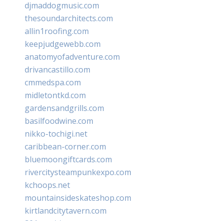
djmaddogmusic.com
thesoundarchitects.com
allin1roofing.com
keepjudgewebb.com
anatomyofadventure.com
drivancastillo.com
cmmedspa.com
midletontkd.com
gardensandgrills.com
basilfoodwine.com
nikko-tochigi.net
caribbean-corner.com
bluemoongiftcards.com
rivercitysteampunkexpo.com
kchoops.net
mountainsideskateshop.com
kirtlandcitytavern.com