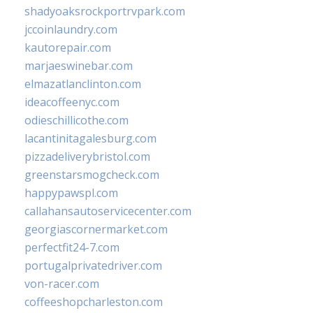
shadyoaksrockportrvpark.com
jccoinlaundry.com
kautorepair.com
marjaeswinebar.com
elmazatlanclinton.com
ideacoffeenyc.com
odieschillicothe.com
lacantinitagalesburg.com
pizzadeliverybristol.com
greenstarsmogcheck.com
happypawspl.com
callahansautoservicecenter.com
georgiascornermarket.com
perfectfit24-7.com
portugalprivatedriver.com
von-racer.com
coffeeshopcharleston.com