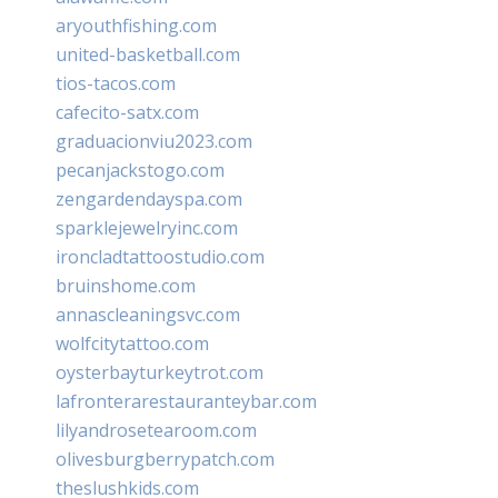
aryouthfishing.com
united-basketball.com
tios-tacos.com
cafecito-satx.com
graduacionviu2023.com
pecanjackstogo.com
zengardendayspa.com
sparklejewelryinc.com
ironcladtattoostudio.com
bruinshome.com
annascleaningsvc.com
wolfcitytattoo.com
oysterbayturkeytrot.com
lafronterarestauranteybar.com
lilyandrosetearoom.com
olivesburgberrypatch.com
theslushkids.com