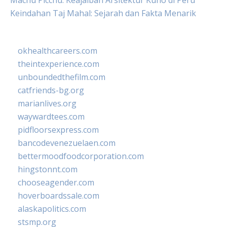
Machu Picchu: Keajaiban Arsitektur Kuno di Peru
Keindahan Taj Mahal: Sejarah dan Fakta Menarik
okhealthcareers.com
theintexperience.com
unboundedthefilm.com
catfriends-bg.org
marianlives.org
waywardtees.com
pidfloorsexpress.com
bancodevenezuelaen.com
bettermoodfoodcorporation.com
hingstonnt.com
chooseagender.com
hoverboardssale.com
alaskapolitics.com
stsmp.org