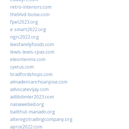
retro-interiors.com
theblvd-boise.com
fpet2023.org
e-smart2022.org
ngrc2022.org
leesfamilyfoods.com
lewis-lewis-cpas.com
eleontennis.com
cyetus.com
bradfordshops.com
almadenranchsanjose.com
advocatevijay.com
adlibilimler2023.com
naswwebed.org
balithut-manado.org
alteregotradingcompany.org
aprce2022.com