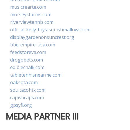
musicrearte.com
morseysfarms.com
riverviewtennis.com
official-kelly-toys-squishmallows.com
displaygardenonsuncrest.org
bbq-empire-usa.com
feedstoreva.com
drogopets.com
ediblechalk.com
tabletennisnearme.com
oaksofa.com
soultacohtx.com
capishcaps.com
gpsyfl.org
MEDIA PARTNER III