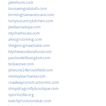
jakehovis.com
bosswingsduluth.com
birminghamautocare.com
tonyscountrykitchen.com
jbellasnailspa.com
mychaihouse.com
alvisgrooming.com
thegeorginaestate.com
blythewoodseafood.com
paolosdelibangkok.com
bobacove.com
phoone24brookfield.com
mickeybarmama.com
roadwayconstructioninc.com
shopdragonflyboutique.com
sportszilla.org
batchprovisionsbar.com