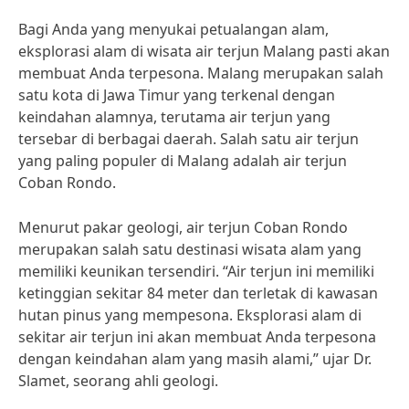
Bagi Anda yang menyukai petualangan alam,
eksplorasi alam di wisata air terjun Malang pasti akan
membuat Anda terpesona. Malang merupakan salah
satu kota di Jawa Timur yang terkenal dengan
keindahan alamnya, terutama air terjun yang
tersebar di berbagai daerah. Salah satu air terjun
yang paling populer di Malang adalah air terjun
Coban Rondo.
Menurut pakar geologi, air terjun Coban Rondo
merupakan salah satu destinasi wisata alam yang
memiliki keunikan tersendiri. “Air terjun ini memiliki
ketinggian sekitar 84 meter dan terletak di kawasan
hutan pinus yang mempesona. Eksplorasi alam di
sekitar air terjun ini akan membuat Anda terpesona
dengan keindahan alam yang masih alami,” ujar Dr.
Slamet, seorang ahli geologi.