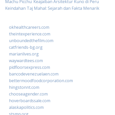
Machu Picchu: Keajaiban Arsitektur Kuno di Peru
Keindahan Taj Mahal: Sejarah dan Fakta Menarik
okhealthcareers.com
theintexperience.com
unboundedthefilm.com
catfriends-bg.org
marianlives.org
waywardtees.com
pidfloorsexpress.com
bancodevenezuelaen.com
bettermoodfoodcorporation.com
hingstonnt.com
chooseagender.com
hoverboardssale.com
alaskapolitics.com
stsmp.org