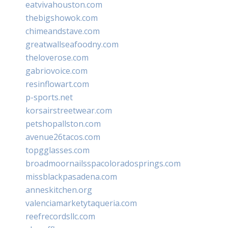
eatvivahouston.com
thebigshowok.com
chimeandstave.com
greatwallseafoodny.com
theloverose.com
gabriovoice.com
resinflowart.com
p-sports.net
korsairstreetwear.com
petshopallston.com
avenue26tacos.com
topgglasses.com
broadmoornailsspacoloradosprings.com
missblackpasadena.com
anneskitchen.org
valenciamarketytaqueria.com
reefrecordsllc.com