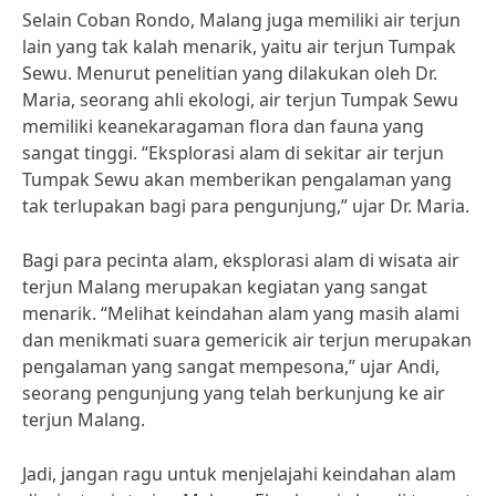
Selain Coban Rondo, Malang juga memiliki air terjun
lain yang tak kalah menarik, yaitu air terjun Tumpak
Sewu. Menurut penelitian yang dilakukan oleh Dr.
Maria, seorang ahli ekologi, air terjun Tumpak Sewu
memiliki keanekaragaman flora dan fauna yang
sangat tinggi. “Eksplorasi alam di sekitar air terjun
Tumpak Sewu akan memberikan pengalaman yang
tak terlupakan bagi para pengunjung,” ujar Dr. Maria.
Bagi para pecinta alam, eksplorasi alam di wisata air
terjun Malang merupakan kegiatan yang sangat
menarik. “Melihat keindahan alam yang masih alami
dan menikmati suara gemericik air terjun merupakan
pengalaman yang sangat mempesona,” ujar Andi,
seorang pengunjung yang telah berkunjung ke air
terjun Malang.
Jadi, jangan ragu untuk menjelajahi keindahan alam