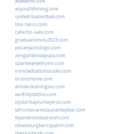
alawaffle.com
aryouthfishing.com
united-basketball.com
tios-tacos.com
cafecito-satx.com
graduacionviu2023.com
pecanjackstogo.com
zengardendayspa.com
sparklejewelryinc.com
ironcladtattoostudio.com
bruinshome.com
annascleaningsvc.com
wolfcitytattoo.com
oysterbayturkeytrot.com
lafronterarestauranteybar.com
lilyandrosetearoom.com
olivesburgberrypatch.com
theslushkids.com