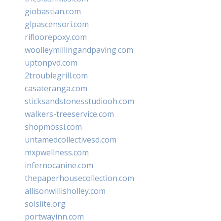
giobastian.com
glpascensori.com
rifloorepoxy.com
woolleymillingandpaving.com
uptonpvd.com
2troublegrill.com
casateranga.com
sticksandstonesstudiooh.com
walkers-treeservice.com
shopmossi.com
untamedcollectivesd.com
mxpwellness.com
infernocanine.com
thepaperhousecollection.com
allisonwillisholley.com
solslite.org
portwayinn.com