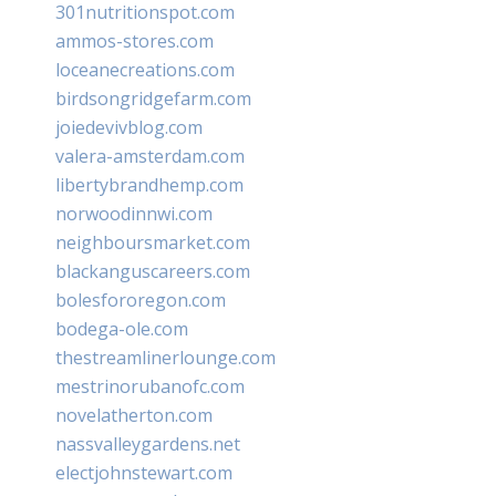
301nutritionspot.com
ammos-stores.com
loceanecreations.com
birdsongridgefarm.com
joiedevivblog.com
valera-amsterdam.com
libertybrandhemp.com
norwoodinnwi.com
neighboursmarket.com
blackanguscareers.com
bolesfororegon.com
bodega-ole.com
thestreamlinerlounge.com
mestrinorubanofc.com
novelatherton.com
nassvalleygardens.net
electjohnstewart.com