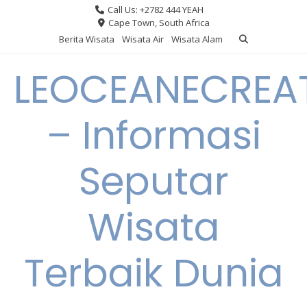
Skip
Call Us: +2782 444 YEAH
to
Cape Town, South Africa
content
Berita Wisata
Wisata Air
Wisata Alam
LEOCEANECREA
– Informasi
Seputar
Wisata
Terbaik Dunia