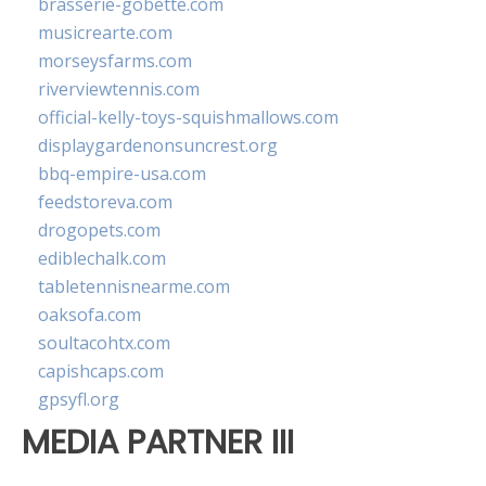
brasserie-gobette.com
musicrearte.com
morseysfarms.com
riverviewtennis.com
official-kelly-toys-squishmallows.com
displaygardenonsuncrest.org
bbq-empire-usa.com
feedstoreva.com
drogopets.com
ediblechalk.com
tabletennisnearme.com
oaksofa.com
soultacohtx.com
capishcaps.com
gpsyfl.org
MEDIA PARTNER III