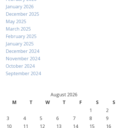
January 2026
December 2025
May 2025
March 2025
February 2025
January 2025
December 2024
November 2024
October 2024
September 2024
August 2026
M
T
W
T
F
S
S
1
2
3
4
5
6
7
8
9
10
11
12
13
14
15
16