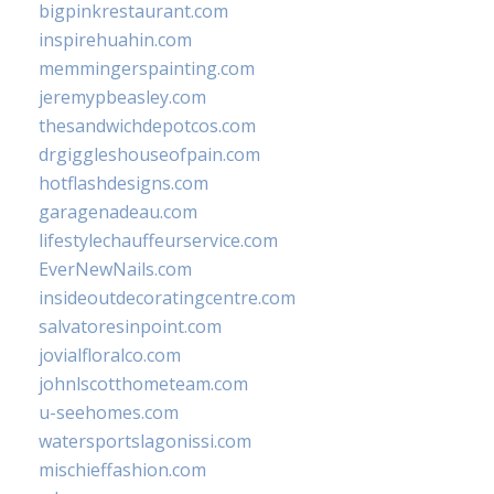
bigpinkrestaurant.com
inspirehuahin.com
memmingerspainting.com
jeremypbeasley.com
thesandwichdepotcos.com
drgiggleshouseofpain.com
hotflashdesigns.com
garagenadeau.com
lifestylechauffeurservice.com
EverNewNails.com
insideoutdecoratingcentre.com
salvatoresinpoint.com
jovialfloralco.com
johnlscotthometeam.com
u-seehomes.com
watersportslagonissi.com
mischieffashion.com