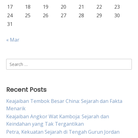
17
18
19
20
21
22
23
24
25
26
27
28
29
30
31
« Mar
Search
for:
Recent Posts
Keajaiban Tembok Besar China: Sejarah dan Fakta
Menarik
Keajaiban Angkor Wat Kamboja: Sejarah dan
Keindahan yang Tak Tergantikan
Petra, Kekuatan Sejarah di Tengah Gurun Jordan