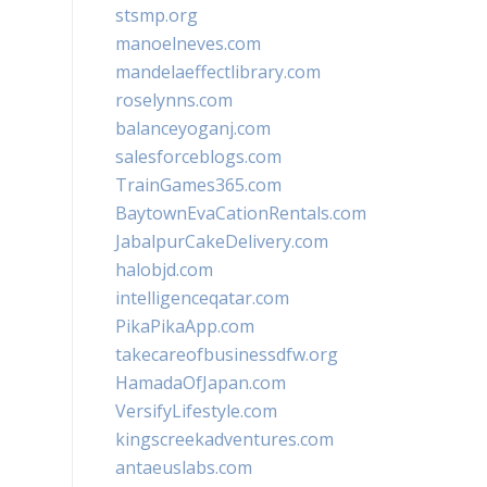
stsmp.org
manoelneves.com
mandelaeffectlibrary.com
roselynns.com
balanceyoganj.com
salesforceblogs.com
TrainGames365.com
BaytownEvaCationRentals.com
JabalpurCakeDelivery.com
halobjd.com
intelligenceqatar.com
PikaPikaApp.com
takecareofbusinessdfw.org
HamadaOfJapan.com
VersifyLifestyle.com
kingscreekadventures.com
antaeuslabs.com