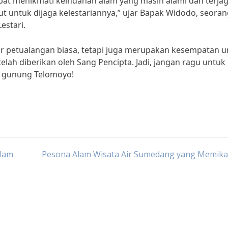
apat menikmati keindahan alam yang masih alami dan terjag
t untuk dijaga kelestariannya,” ujar Bapak Widodo, seora
estari.
r petualangan biasa, tetapi juga merupakan kesempatan u
lah diberikan oleh Sang Pencipta. Jadi, jangan ragu untuk
i gunung Telomoyo!
Alam
Pesona Alam Wisata Air Sumedang yang Memikat