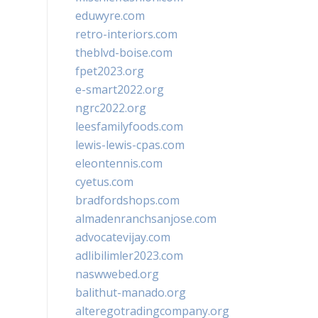
eduwyre.com
retro-interiors.com
theblvd-boise.com
fpet2023.org
e-smart2022.org
ngrc2022.org
leesfamilyfoods.com
lewis-lewis-cpas.com
eleontennis.com
cyetus.com
bradfordshops.com
almadenranchsanjose.com
advocatevijay.com
adlibilimler2023.com
naswwebed.org
balithut-manado.org
alteregotradingcompany.org