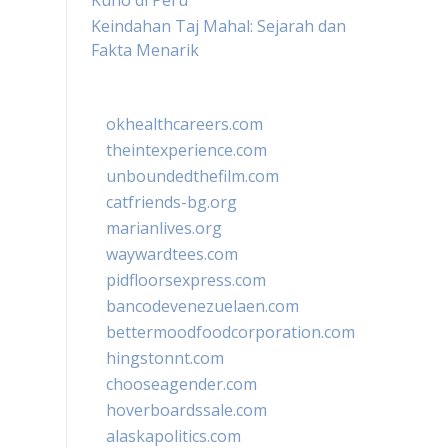
Kuno di Peru
Keindahan Taj Mahal: Sejarah dan
Fakta Menarik
okhealthcareers.com
theintexperience.com
unboundedthefilm.com
catfriends-bg.org
marianlives.org
waywardtees.com
pidfloorsexpress.com
bancodevenezuelaen.com
bettermoodfoodcorporation.com
hingstonnt.com
chooseagender.com
hoverboardssale.com
alaskapolitics.com