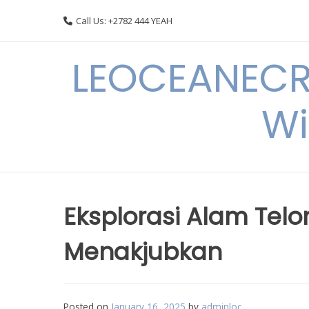
Skip
Call Us: +2782 444 YEAH
to
content
LEOCEANECRE
Wi
Eksplorasi Alam Tel
Menakjubkan
Posted on
January 16, 2025
by
adminloc