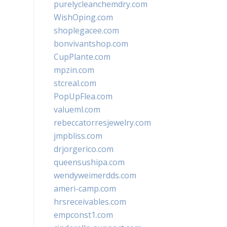
purelycleanchemdry.com
WishOping.com
shoplegacee.com
bonvivantshop.com
CupPlante.com
mpzin.com
stcreal.com
PopUpFlea.com
valueml.com
rebeccatorresjewelry.com
jmpbliss.com
drjorgerico.com
queensushipa.com
wendyweimerdds.com
ameri-camp.com
hrsreceivables.com
empconst1.com