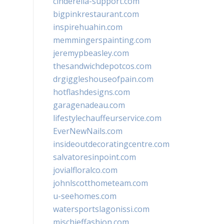
cinderella-support.com
bigpinkrestaurant.com
inspirehuahin.com
memmingerspainting.com
jeremypbeasley.com
thesandwichdepotcos.com
drgiggleshouseofpain.com
hotflashdesigns.com
garagenadeau.com
lifestylechauffeurservice.com
EverNewNails.com
insideoutdecoratingcentre.com
salvatoresinpoint.com
jovialfloralco.com
johnlscotthometeam.com
u-seehomes.com
watersportslagonissi.com
mischieffashion.com