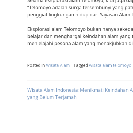
Selama eksplorasi alam Telomoyo, kita juga d
“Telomoyo adalah surga tersembunyi yang patu
penggiat lingkungan hidup dari Yayasan Alam L
Eksplorasi alam Telomoyo bukan hanya sekeda
belajar dan menghargai keindahan alam yang te
menjelajahi pesona alam yang menakjubkan d
Posted in
Wisata Alam
Tagged
wisata alam telomoyo
Post
Wisata Alam Indonesia: Menikmati Keindahan 
yang Belum Terjamah
navigation