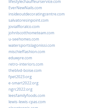
lifestylechauffeurservice.com
EverNewNails.com
insideoutdecoratingcentre.com
salvatoresinpoint.com
jovialfloralco.com
johnlscotthometeam.com
u-seehomes.com
watersportslagonissi.com
mischieffashion.com
eduwyre.com
retro-interiors.com
theblvd-boise.com
fpet2023.org
e-smart2022.org
ngrc2022.org
leesfamilyfoods.com
lewis-lewis-cpas.com