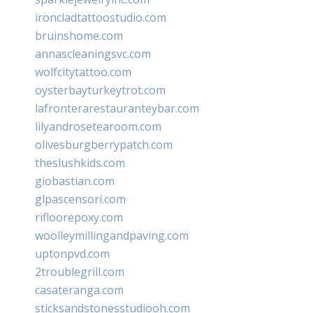
ironcladtattoostudio.com
bruinshome.com
annascleaningsvc.com
wolfcitytattoo.com
oysterbayturkeytrot.com
lafronterarestauranteybar.com
lilyandrosetearoom.com
olivesburgberrypatch.com
theslushkids.com
giobastian.com
glpascensori.com
rifloorepoxy.com
woolleymillingandpaving.com
uptonpvd.com
2troublegrill.com
casateranga.com
sticksandstonesstudiooh.com