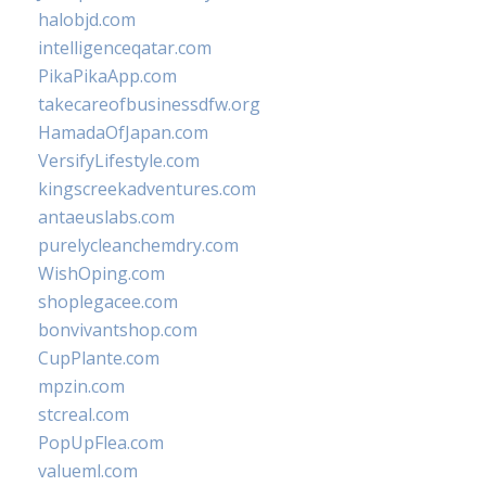
halobjd.com
intelligenceqatar.com
PikaPikaApp.com
takecareofbusinessdfw.org
HamadaOfJapan.com
VersifyLifestyle.com
kingscreekadventures.com
antaeuslabs.com
purelycleanchemdry.com
WishOping.com
shoplegacee.com
bonvivantshop.com
CupPlante.com
mpzin.com
stcreal.com
PopUpFlea.com
valueml.com