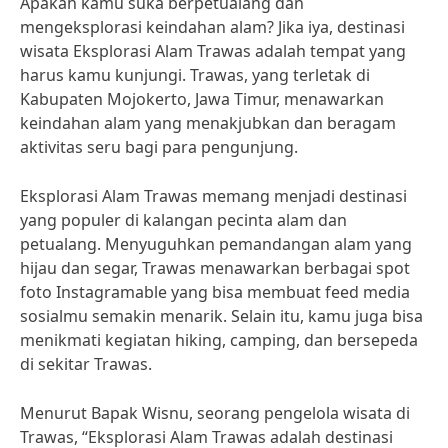
Apakah kamu suka berpetualang dan
mengeksplorasi keindahan alam? Jika iya, destinasi
wisata Eksplorasi Alam Trawas adalah tempat yang
harus kamu kunjungi. Trawas, yang terletak di
Kabupaten Mojokerto, Jawa Timur, menawarkan
keindahan alam yang menakjubkan dan beragam
aktivitas seru bagi para pengunjung.
Eksplorasi Alam Trawas memang menjadi destinasi
yang populer di kalangan pecinta alam dan
petualang. Menyuguhkan pemandangan alam yang
hijau dan segar, Trawas menawarkan berbagai spot
foto Instagramable yang bisa membuat feed media
sosialmu semakin menarik. Selain itu, kamu juga bisa
menikmati kegiatan hiking, camping, dan bersepeda
di sekitar Trawas.
Menurut Bapak Wisnu, seorang pengelola wisata di
Trawas, “Eksplorasi Alam Trawas adalah destinasi