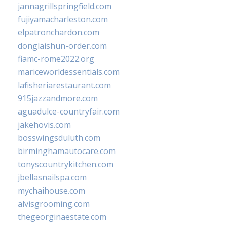
jannagrillspringfield.com
fujiyamacharleston.com
elpatronchardon.com
donglaishun-order.com
fiamc-rome2022.org
mariceworldessentials.com
lafisheriarestaurant.com
915jazzandmore.com
aguadulce-countryfair.com
jakehovis.com
bosswingsduluth.com
birminghamautocare.com
tonyscountrykitchen.com
jbellasnailspa.com
mychaihouse.com
alvisgrooming.com
thegeorginaestate.com