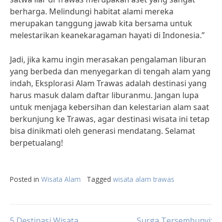
berharga. Melindungi habitat alami mereka
merupakan tanggung jawab kita bersama untuk
melestarikan keanekaragaman hayati di Indonesia.”
Jadi, jika kamu ingin merasakan pengalaman liburan
yang berbeda dan menyegarkan di tengah alam yang
indah, Eksplorasi Alam Trawas adalah destinasi yang
harus masuk dalam daftar liburanmu. Jangan lupa
untuk menjaga kebersihan dan kelestarian alam saat
berkunjung ke Trawas, agar destinasi wisata ini tetap
bisa dinikmati oleh generasi mendatang. Selamat
berpetualang!
Posted in
Wisata Alam
Tagged
wisata alam trawas
5 Destinasi Wisata
Surga Tersembunyi: