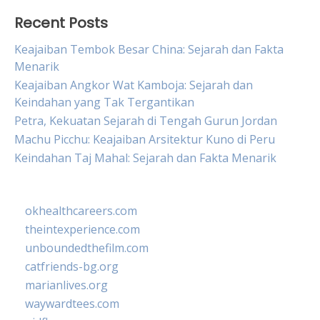
Recent Posts
Keajaiban Tembok Besar China: Sejarah dan Fakta
Menarik
Keajaiban Angkor Wat Kamboja: Sejarah dan
Keindahan yang Tak Tergantikan
Petra, Kekuatan Sejarah di Tengah Gurun Jordan
Machu Picchu: Keajaiban Arsitektur Kuno di Peru
Keindahan Taj Mahal: Sejarah dan Fakta Menarik
okhealthcareers.com
theintexperience.com
unboundedthefilm.com
catfriends-bg.org
marianlives.org
waywardtees.com