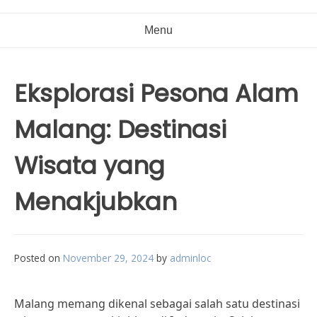
Menu
Eksplorasi Pesona Alam
Malang: Destinasi
Wisata yang
Menakjubkan
Posted on
November 29, 2024
by
adminloc
Malang memang dikenal sebagai salah satu destinasi