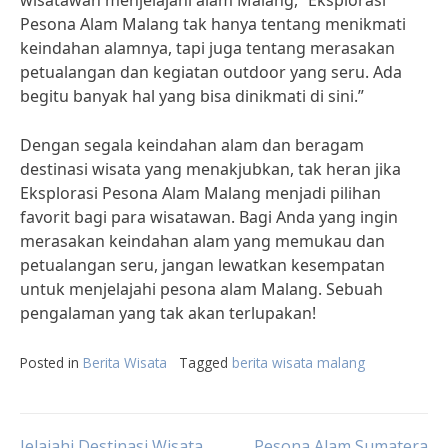
wisatawan menjelajahi alam Malang, “Eksplorasi
Pesona Alam Malang tak hanya tentang menikmati
keindahan alamnya, tapi juga tentang merasakan
petualangan dan kegiatan outdoor yang seru. Ada
begitu banyak hal yang bisa dinikmati di sini.”
Dengan segala keindahan alam dan beragam
destinasi wisata yang menakjubkan, tak heran jika
Eksplorasi Pesona Alam Malang menjadi pilihan
favorit bagi para wisatawan. Bagi Anda yang ingin
merasakan keindahan alam yang memukau dan
petualangan seru, jangan lewatkan kesempatan
untuk menjelajahi pesona alam Malang. Sebuah
pengalaman yang tak akan terlupakan!
Posted in
Berita Wisata
Tagged
berita wisata malang
Jelajahi Destinasi Wisata
Pesona Alam Sumatera