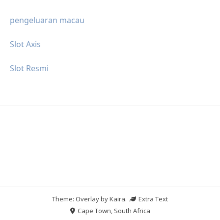
pengeluaran macau
Slot Axis
Slot Resmi
Theme: Overlay by
Kaira
.
Extra Text
Cape Town, South Africa