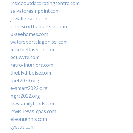
insideoutdecoratingcentre.com
salvatoresinpoint.com
jovialfloralco.com
johnlscotthometeam.com
u-seehomes.com
watersportslagonissi.com
mischieffashion.com
eduwyre.com
retro-interiors.com
theblvd-boise.com
fpet2023.org
e-smart2022.org
ngrc2022.org
leesfamilyfoods.com
lewis-lewis-cpas.com
eleontennis.com
cyetus.com