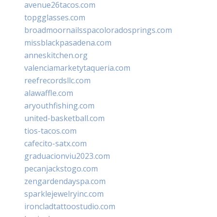
avenue26tacos.com
topgglasses.com
broadmoornailsspacoloradosprings.com
missblackpasadena.com
anneskitchen.org
valenciamarketytaqueria.com
reefrecordsllc.com
alawaffle.com
aryouthfishing.com
united-basketball.com
tios-tacos.com
cafecito-satx.com
graduacionviu2023.com
pecanjackstogo.com
zengardendayspa.com
sparklejewelryinc.com
ironcladtattoostudio.com