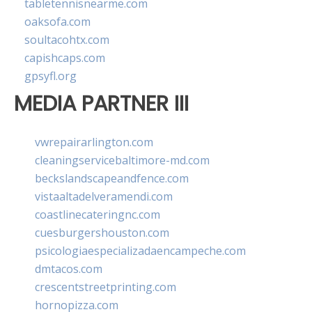
tabletennisnearme.com
oaksofa.com
soultacohtx.com
capishcaps.com
gpsyfl.org
MEDIA PARTNER III
vwrepairarlington.com
cleaningservicebaltimore-md.com
beckslandscapeandfence.com
vistaaltadelveramendi.com
coastlinecateringnc.com
cuesburgershouston.com
psicologiaespecializadaencampeche.com
dmtacos.com
crescentstreetprinting.com
hornopizza.com