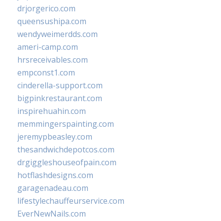
drjorgerico.com
queensushipa.com
wendyweimerdds.com
ameri-camp.com
hrsreceivables.com
empconst1.com
cinderella-support.com
bigpinkrestaurant.com
inspirehuahin.com
memmingerspainting.com
jeremypbeasley.com
thesandwichdepotcos.com
drgiggleshouseofpain.com
hotflashdesigns.com
garagenadeau.com
lifestylechauffeurservice.com
EverNewNails.com