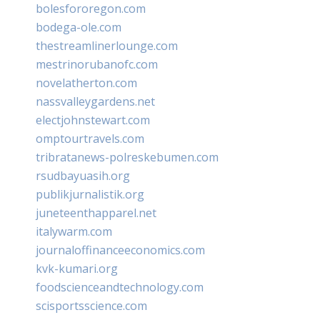
bolesfororegon.com
bodega-ole.com
thestreamlinerlounge.com
mestrinorubanofc.com
novelatherton.com
nassvalleygardens.net
electjohnstewart.com
omptourtravels.com
tribratanews-polreskebumen.com
rsudbayuasih.org
publikjurnalistik.org
juneteenthapparel.net
italywarm.com
journaloffinanceeconomics.com
kvk-kumari.org
foodscienceandtechnology.com
scisportsscience.com