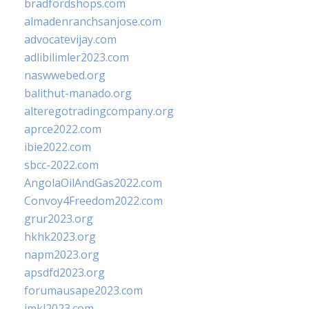
bradfordshops.com
almadenranchsanjose.com
advocatevijay.com
adlibilimler2023.com
naswwebed.org
balithut-manado.org
alteregotradingcompany.org
aprce2022.com
ibie2022.com
sbcc-2022.com
AngolaOilAndGas2022.com
Convoy4Freedom2022.com
grur2023.org
hkhk2023.org
napm2023.org
apsdfd2023.org
forumausape2023.com
imkl2023.com