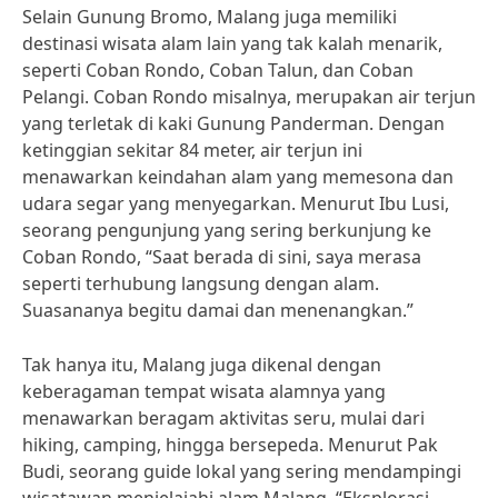
Selain Gunung Bromo, Malang juga memiliki
destinasi wisata alam lain yang tak kalah menarik,
seperti Coban Rondo, Coban Talun, dan Coban
Pelangi. Coban Rondo misalnya, merupakan air terjun
yang terletak di kaki Gunung Panderman. Dengan
ketinggian sekitar 84 meter, air terjun ini
menawarkan keindahan alam yang memesona dan
udara segar yang menyegarkan. Menurut Ibu Lusi,
seorang pengunjung yang sering berkunjung ke
Coban Rondo, “Saat berada di sini, saya merasa
seperti terhubung langsung dengan alam.
Suasananya begitu damai dan menenangkan.”
Tak hanya itu, Malang juga dikenal dengan
keberagaman tempat wisata alamnya yang
menawarkan beragam aktivitas seru, mulai dari
hiking, camping, hingga bersepeda. Menurut Pak
Budi, seorang guide lokal yang sering mendampingi