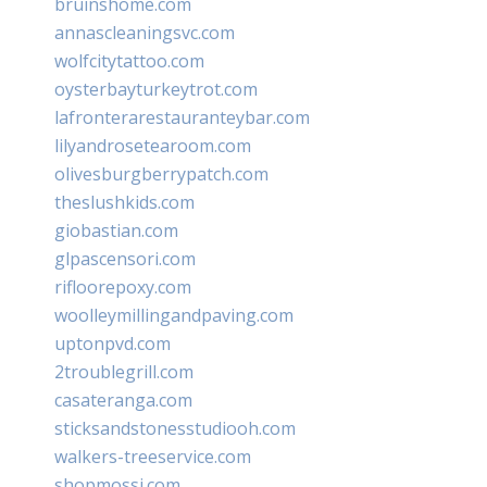
bruinshome.com
annascleaningsvc.com
wolfcitytattoo.com
oysterbayturkeytrot.com
lafronterarestauranteybar.com
lilyandrosetearoom.com
olivesburgberrypatch.com
theslushkids.com
giobastian.com
glpascensori.com
rifloorepoxy.com
woolleymillingandpaving.com
uptonpvd.com
2troublegrill.com
casateranga.com
sticksandstonesstudiooh.com
walkers-treeservice.com
shopmossi.com