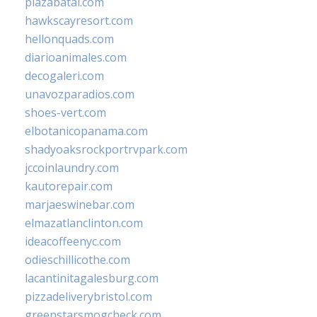
plazabatai.com
hawkscayresort.com
hellonquads.com
diarioanimales.com
decogaleri.com
unavozparadios.com
shoes-vert.com
elbotanicopanama.com
shadyoaksrockportrvpark.com
jccoinlaundry.com
kautorepair.com
marjaeswinebar.com
elmazatlanclinton.com
ideacoffeenyc.com
odieschillicothe.com
lacantinitagalesburg.com
pizzadeliverybristol.com
greenstarsmogcheck.com