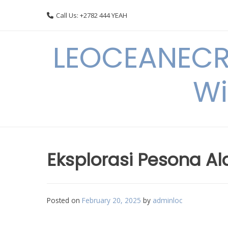
Skip
Call Us: +2782 444 YEAH
to
content
LEOCEANECRE
Wi
Eksplorasi Pesona Al
Posted on
February 20, 2025
by
adminloc