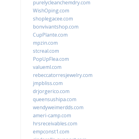
purelycleanchemdry.com
WishOping.com
shoplegacee.com
bonvivantshop.com
CupPlante.com
mpzin.com
stcreal.com
PopUpFlea.com
valueml.com
rebeccatorresjewelry.com
jmpbliss.com
drjorgerico.com
queensushipa.com
wendyweimerdds.com
ameri-camp.com
hrsreceivables.com
empconst1.com