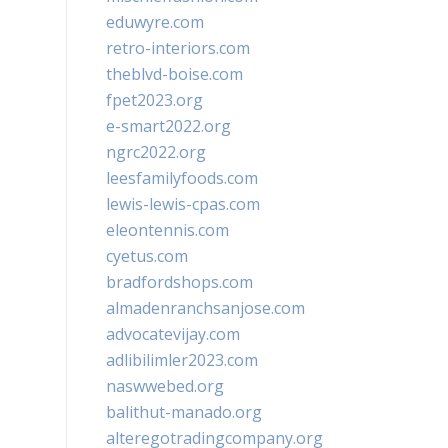
eduwyre.com
retro-interiors.com
theblvd-boise.com
fpet2023.org
e-smart2022.org
ngrc2022.org
leesfamilyfoods.com
lewis-lewis-cpas.com
eleontennis.com
cyetus.com
bradfordshops.com
almadenranchsanjose.com
advocatevijay.com
adlibilimler2023.com
naswwebed.org
balithut-manado.org
alteregotradingcompany.org