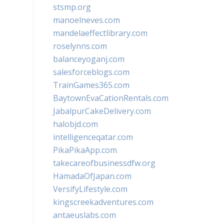
stsmp.org
manoelneves.com
mandelaeffectlibrary.com
roselynns.com
balanceyoganj.com
salesforceblogs.com
TrainGames365.com
BaytownEvaCationRentals.com
JabalpurCakeDelivery.com
halobjd.com
intelligenceqatar.com
PikaPikaApp.com
takecareofbusinessdfw.org
HamadaOfJapan.com
VersifyLifestyle.com
kingscreekadventures.com
antaeuslabs.com