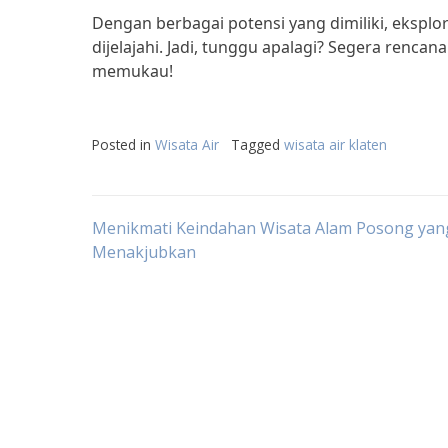
Dengan berbagai potensi yang dimiliki, eksplo
dijelajahi. Jadi, tunggu apalagi? Segera renc
memukau!
Posted in
Wisata Air
Tagged
wisata air klaten
Post
Menikmati Keindahan Wisata Alam Posong yan
Menakjubkan
navigation