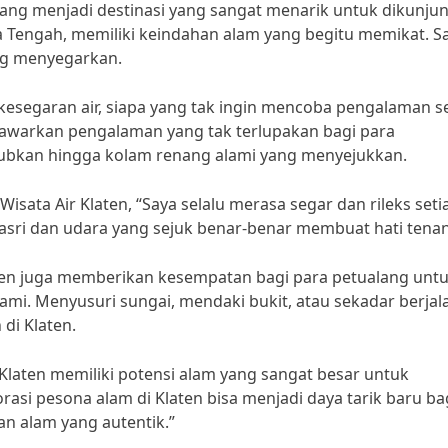
ang menjadi destinasi yang sangat menarik untuk dikunjun
a Tengah, memiliki keindahan alam yang begitu memikat. S
ang menyegarkan.
esegaran air, siapa yang tak ingin mencoba pengalaman s
menawarkan pengalaman yang tak terlupakan bagi para
kjubkan hingga kolam renang alami yang menyejukkan.
ata Air Klaten, “Saya selalu merasa segar dan rileks seti
 asri dan udara yang sejuk benar-benar membuat hati tenan
laten juga memberikan kesempatan bagi para petualang unt
mi. Menyusuri sungai, mendaki bukit, atau sekadar berjal
 di Klaten.
“Klaten memiliki potensi alam yang sangat besar untuk
rasi pesona alam di Klaten bisa menjadi daya tarik baru ba
n alam yang autentik.”