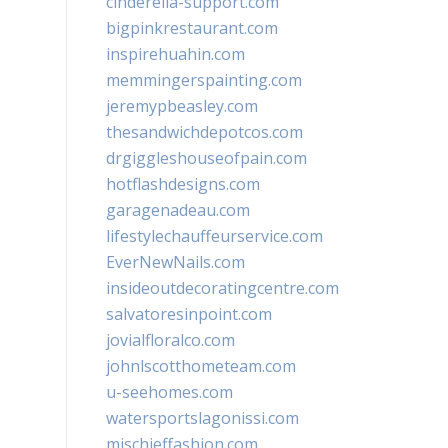
cinderella-support.com
bigpinkrestaurant.com
inspirehuahin.com
memmingerspainting.com
jeremypbeasley.com
thesandwichdepotcos.com
drgiggleshouseofpain.com
hotflashdesigns.com
garagenadeau.com
lifestylechauffeurservice.com
EverNewNails.com
insideoutdecoratingcentre.com
salvatoresinpoint.com
jovialfloralco.com
johnlscotthometeam.com
u-seehomes.com
watersportslagonissi.com
mischieffashion.com