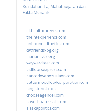
Kuno di Peru
Keindahan Taj Mahal: Sejarah dan
Fakta Menarik
okhealthcareers.com
theintexperience.com
unboundedthefilm.com
catfriends-bg.org
marianlives.org
waywardtees.com
pidfloorsexpress.com
bancodevenezuelaen.com
bettermoodfoodcorporation.com
hingstonnt.com
chooseagender.com
hoverboardssale.com
alaskapolitics.com