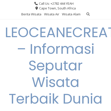
Skip
Call Us: +2782 444 YEAH
to
Cape Town, South Africa
content
Berita Wisata
Wisata Air
Wisata Alam
LEOCEANECREA
– Informasi
Seputar
Wisata
Terbaik Dunia