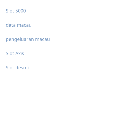
Slot 5000
data macau
pengeluaran macau
Slot Axis
Slot Resmi