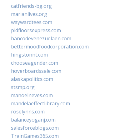
catfriends-bg.org
marianlives.org
waywardtees.com
pidfloorsexpress.com
bancodevenezuelaen.com
bettermoodfoodcorporation.com
hingstonnt.com
chooseagender.com
hoverboardssale.com
alaskapolitics.com
stsmp.org
manoelneves.com
mandelaeffectlibrary.com
roselynns.com
balanceyoganj.com
salesforceblogs.com
TrainGames365.com