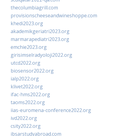
thecolumbiagrill.com
provisionscheeseandwineshoppe.com
khedi2023.org
akademikgeriatri2023.org
marmarapediatri2023.org
emchie2023.org
girisimselradyoloji2022.org
utcd2022.org
biosensor2022.org
ialp2022.org
klivet2022.org
ifac-hms2022.org
taoms2022.org
iias-euromena-conference2022.org
ivd2022.org
csity2022.org
ibsarstudyabroad.com