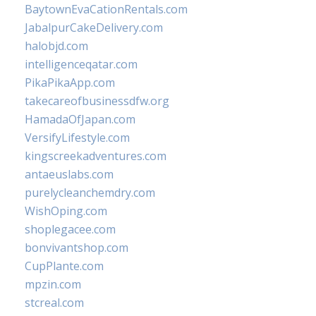
BaytownEvaCationRentals.com
JabalpurCakeDelivery.com
halobjd.com
intelligenceqatar.com
PikaPikaApp.com
takecareofbusinessdfw.org
HamadaOfJapan.com
VersifyLifestyle.com
kingscreekadventures.com
antaeuslabs.com
purelycleanchemdry.com
WishOping.com
shoplegacee.com
bonvivantshop.com
CupPlante.com
mpzin.com
stcreal.com