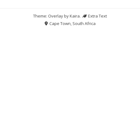
Theme: Overlay by
Kaira
.
Extra Text
Cape Town, South Africa