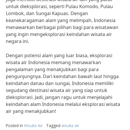
untuk dieksplorasi, seperti Pulau Komodo, Pulau
Lombok, dan Sungai Kapuas. Dengan
keanekaragaman alam yang melimpah, Indonesia
menawarkan berbagai pilihan bagi para wisatawan
yang ingin mengeksplorasi keindahan wisata air
negara ini.
Dengan potensi alam yang luar biasa, eksplorasi
wisata air Indonesia memang menawarkan
pengalaman yang menakjubkan bagi para
pengunjungnya. Dari keindahan bawah laut hingga
keindahan danau dan sungai, Indonesia memiliki
segudang destinasi wisata air yang siap untuk
dieksplorasi. Jadi, jangan ragu untuk menjelajahi
keindahan alam Indonesia melalui eksplorasi wisata
air yang menakjubkan!
Posted in
Wisata Air
Tagged
wisata air