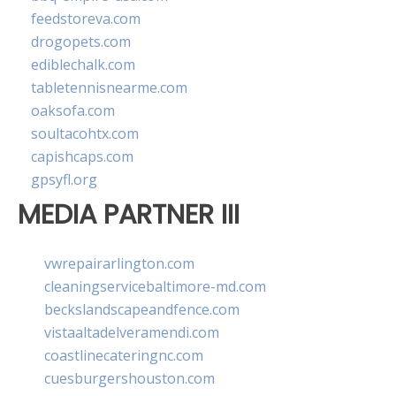
feedstoreva.com
drogopets.com
ediblechalk.com
tabletennisnearme.com
oaksofa.com
soultacohtx.com
capishcaps.com
gpsyfl.org
MEDIA PARTNER III
vwrepairarlington.com
cleaningservicebaltimore-md.com
beckslandscapeandfence.com
vistaaltadelveramendi.com
coastlinecateringnc.com
cuesburgershouston.com