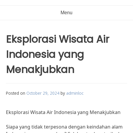
Menu
Eksplorasi Wisata Air
Indonesia yang
Menakjubkan
Posted on
October 29, 2024
by
adminloc
Eksplorasi Wisata Air Indonesia yang Menakjubkan
Siapa yang tidak terpesona dengan keindahan alam