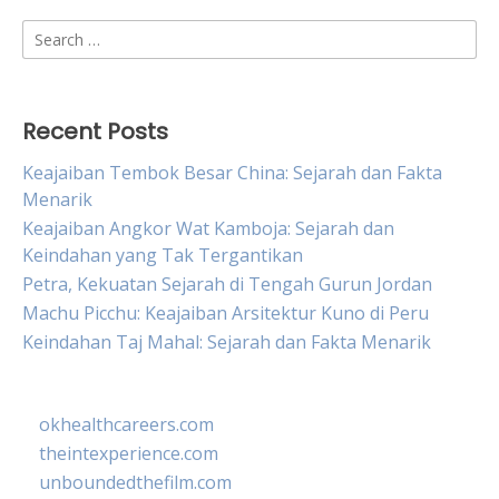
Search
for:
Recent Posts
Keajaiban Tembok Besar China: Sejarah dan Fakta
Menarik
Keajaiban Angkor Wat Kamboja: Sejarah dan
Keindahan yang Tak Tergantikan
Petra, Kekuatan Sejarah di Tengah Gurun Jordan
Machu Picchu: Keajaiban Arsitektur Kuno di Peru
Keindahan Taj Mahal: Sejarah dan Fakta Menarik
okhealthcareers.com
theintexperience.com
unboundedthefilm.com