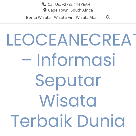
Skip
Call Us: +2782 444 YEAH
to
Cape Town, South Africa
content
Berita Wisata
Wisata Air
Wisata Alam
LEOCEANECREA
– Informasi
Seputar
Wisata
Terbaik Dunia