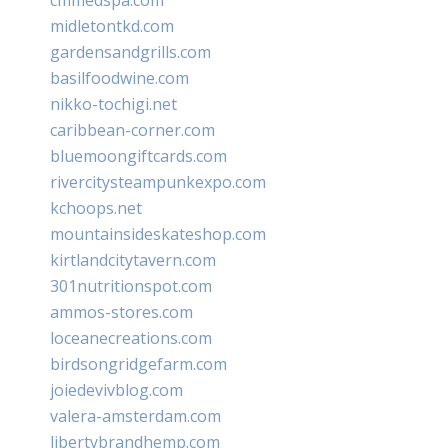
midletontkd.com
gardensandgrills.com
basilfoodwine.com
nikko-tochigi.net
caribbean-corner.com
bluemoongiftcards.com
rivercitysteampunkexpo.com
kchoops.net
mountainsideskateshop.com
kirtlandcitytavern.com
301nutritionspot.com
ammos-stores.com
loceanecreations.com
birdsongridgefarm.com
joiedevivblog.com
valera-amsterdam.com
libertybrandhemp.com