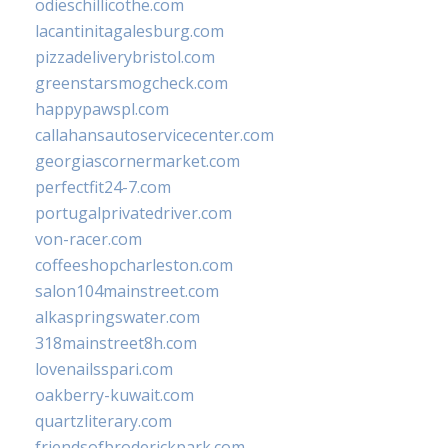
odieschillicothe.com
lacantinitagalesburg.com
pizzadeliverybristol.com
greenstarsmogcheck.com
happypawspl.com
callahansautoservicecenter.com
georgiascornermarket.com
perfectfit24-7.com
portugalprivatedriver.com
von-racer.com
coffeeshopcharleston.com
salon104mainstreet.com
alkaspringswater.com
318mainstreet8h.com
lovenailsspari.com
oakberry-kuwait.com
quartzliterary.com
friendsofbroderickpark.com