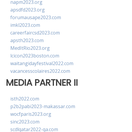
napm2023.org
apsdfd2023.org
forumausape2023.com
imkl2023.com
careerfaircsd2023.com
apsth2023.com
MedItRio2023.org
lcicon2023boston.com
waitangidayfestival2022.com
vacancesscolaires2022.com
MEDIA PARTNER II
isth2022.com
p2b2pabi2023-makassar.com
wocfparis2023.org
sinc2023.com
scdlqatar2022-qa.com