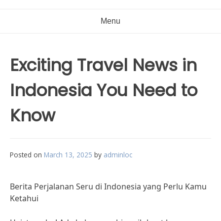
Menu
Exciting Travel News in
Indonesia You Need to
Know
Posted on
March 13, 2025
by
adminloc
Berita Perjalanan Seru di Indonesia yang Perlu Kamu
Ketahui