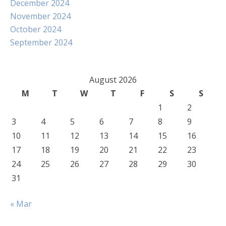
December 2024
November 2024
October 2024
September 2024
August 2026
M
T
W
T
F
S
S
1
2
3
4
5
6
7
8
9
10
11
12
13
14
15
16
17
18
19
20
21
22
23
24
25
26
27
28
29
30
31
« Mar