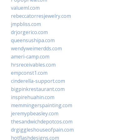
valueml.com
rebeccatorresjewelry.com
jmpbliss.com
drjorgerico.com
queensushipa.com
wendyweimerdds.com
ameri-camp.com
hrsreceivables.com
empconst1.com
cinderella-support.com
bigpinkrestaurant.com
inspirehuahin.com
memmingerspainting.com
jeremypbeasley.com
thesandwichdepotcos.com
drgiggleshouseofpain.com
hotflashdesigns.com