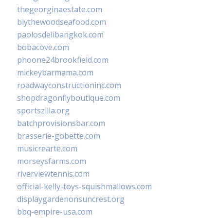
thegeorginaestate.com
blythewoodseafood.com
paolosdelibangkok.com
bobacove.com
phoone24brookfield.com
mickeybarmama.com
roadwayconstructioninc.com
shopdragonflyboutique.com
sportszilla.org
batchprovisionsbar.com
brasserie-gobette.com
musicrearte.com
morseysfarms.com
riverviewtennis.com
official-kelly-toys-squishmallows.com
displaygardenonsuncrest.org
bbq-empire-usa.com