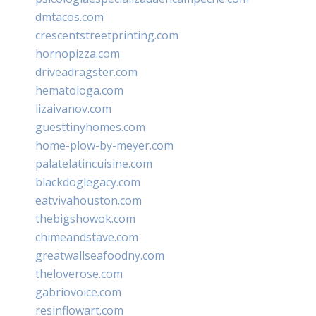
dmtacos.com
crescentstreetprinting.com
hornopizza.com
driveadragster.com
hematologa.com
lizaivanov.com
guesttinyhomes.com
home-plow-by-meyer.com
palatelatincuisine.com
blackdoglegacy.com
eatvivahouston.com
thebigshowok.com
chimeandstave.com
greatwallseafoodny.com
theloverose.com
gabriovoice.com
resinflowart.com