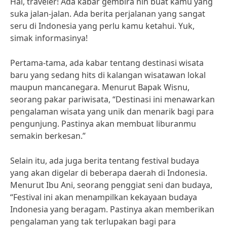
Hai, traveler! Ada kabar gembira nih buat kamu yang
suka jalan-jalan. Ada berita perjalanan yang sangat
seru di Indonesia yang perlu kamu ketahui. Yuk,
simak informasinya!
Pertama-tama, ada kabar tentang destinasi wisata
baru yang sedang hits di kalangan wisatawan lokal
maupun mancanegara. Menurut Bapak Wisnu,
seorang pakar pariwisata, “Destinasi ini menawarkan
pengalaman wisata yang unik dan menarik bagi para
pengunjung. Pastinya akan membuat liburanmu
semakin berkesan.”
Selain itu, ada juga berita tentang festival budaya
yang akan digelar di beberapa daerah di Indonesia.
Menurut Ibu Ani, seorang penggiat seni dan budaya,
“Festival ini akan menampilkan kekayaan budaya
Indonesia yang beragam. Pastinya akan memberikan
pengalaman yang tak terlupakan bagi para