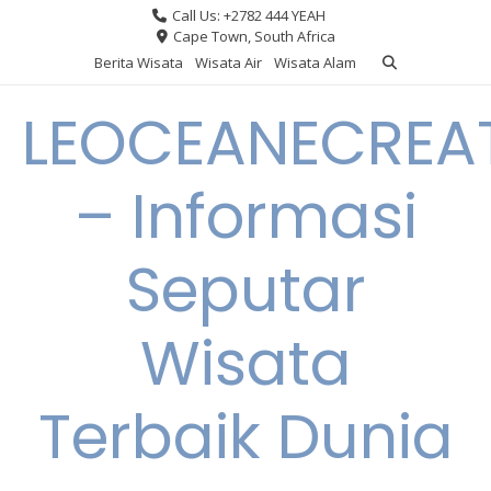
Skip
Call Us: +2782 444 YEAH
to
Cape Town, South Africa
content
Berita Wisata
Wisata Air
Wisata Alam
LEOCEANECREA
– Informasi
Seputar
Wisata
Terbaik Dunia