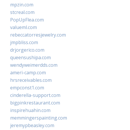
mpzin.com
stcreal.com
PopUpFlea.com
valueml.com
rebeccatorresjewelry.com
jmpbliss.com
drjorgerico.com
queensushipa.com
wendyweimerdds.com
ameri-camp.com
hrsreceivables.com
empconst1.com
cinderella-support.com
bigpinkrestaurant.com
inspirehuahin.com
memmingerspainting.com
jeremypbeasley.com