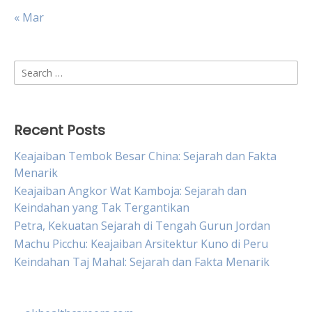
« Mar
Search
for:
Recent Posts
Keajaiban Tembok Besar China: Sejarah dan Fakta
Menarik
Keajaiban Angkor Wat Kamboja: Sejarah dan
Keindahan yang Tak Tergantikan
Petra, Kekuatan Sejarah di Tengah Gurun Jordan
Machu Picchu: Keajaiban Arsitektur Kuno di Peru
Keindahan Taj Mahal: Sejarah dan Fakta Menarik