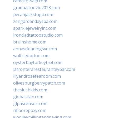
cafecito-satx.com
graduacionviu2023.com
pecanjackstogo.com
zengardendayspa.com
sparklejewelryinc.com
ironcladtattoostudio.com
bruinshome.com
annascleaningsvc.com
wolfcitytattoo.com
oysterbayturkeytrot.com
lafronterarestauranteybar.com
lilyandrosetearoom.com
olivesburgberrypatch.com
theslushkids.com
giobastian.com
glpascensori.com
rifloorepoxy.com
woolleymillingandpaving.com