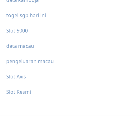
togel sgp hari ini
Slot 5000
data macau
pengeluaran macau
Slot Axis
Slot Resmi