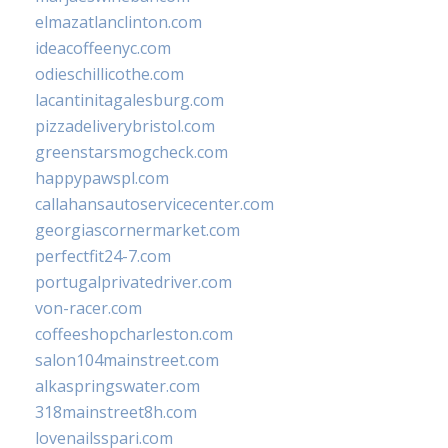
elmazatlanclinton.com
ideacoffeenyc.com
odieschillicothe.com
lacantinitagalesburg.com
pizzadeliverybristol.com
greenstarsmogcheck.com
happypawspl.com
callahansautoservicecenter.com
georgiascornermarket.com
perfectfit24-7.com
portugalprivatedriver.com
von-racer.com
coffeeshopcharleston.com
salon104mainstreet.com
alkaspringswater.com
318mainstreet8h.com
lovenailsspari.com