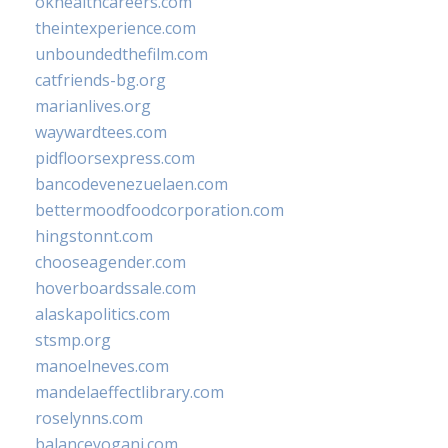
okhealthcareers.com
theintexperience.com
unboundedthefilm.com
catfriends-bg.org
marianlives.org
waywardtees.com
pidfloorsexpress.com
bancodevenezuelaen.com
bettermoodfoodcorporation.com
hingstonnt.com
chooseagender.com
hoverboardssale.com
alaskapolitics.com
stsmp.org
manoelneves.com
mandelaeffectlibrary.com
roselynns.com
balanceyoganj.com