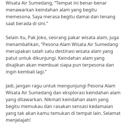
Wisata Air Sumedang, “Tempat ini benar-benar
menawarkan keindahan alam yang begitu
memesona. Saya merasa begitu damai dan tenang
saat berada di sini.”
Selain itu, Pak Joko, seorang pakar wisata alam, juga
menambahkan, “Pesona Alam Wisata Air Sumedang
merupakan salah satu destinasi wisata alam yang
patut untuk dikunjungi. Keindahan alam yang
disajikan akan membuat siapa pun terpesona dan
ingin kembali lagi.”
Jadi, jangan ragu untuk mengunjungi Pesona Alam
Wisata Air Sumedang dan eksplorasi keindahan alam
yang ditawarkan. Nikmati keindahan alam yang
begitu memukau dan rasakan sensasi kedamaian
yang tak akan kamu temukan di tempat lain. Selamat
menjelajah!