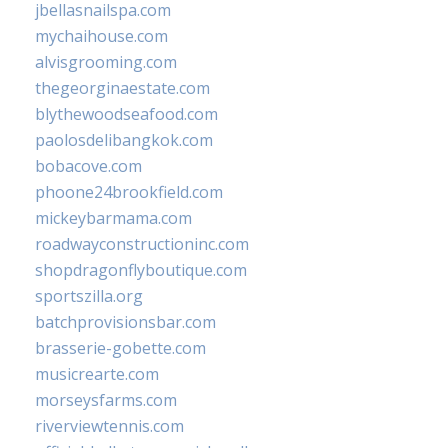
jbellasnailspa.com
mychaihouse.com
alvisgrooming.com
thegeorginaestate.com
blythewoodseafood.com
paolosdelibangkok.com
bobacove.com
phoone24brookfield.com
mickeybarmama.com
roadwayconstructioninc.com
shopdragonflyboutique.com
sportszilla.org
batchprovisionsbar.com
brasserie-gobette.com
musicrearte.com
morseysfarms.com
riverviewtennis.com