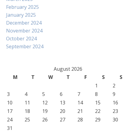
February 2025
January 2025
December 2024
November 2024
October 2024
September 2024
August 2026
M
T
W
T
F
S
S
1
2
3
4
5
6
7
8
9
10
11
12
13
14
15
16
17
18
19
20
21
22
23
24
25
26
27
28
29
30
31