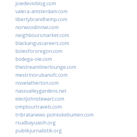
joiedevivblog.com
valera-amsterdam.com
libertybrandhemp.com
norwoodinnwi.com
neighboursmarket.com
blackanguscareers.com
bolesfororegon.com
bodega-ole.com
thestreamlinerlounge.com
mestrinorubanofc.com
novelatherton.com
nassvalleygardens.net
electjohnstewart.com
omptourtravels.com
tribratanews-polreskebumen.com
rsudbayuasih.org
publikjurnalistik.org