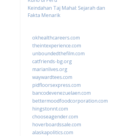
Kuno di Peru
Keindahan Taj Mahal: Sejarah dan
Fakta Menarik
okhealthcareers.com
theintexperience.com
unboundedthefilm.com
catfriends-bg.org
marianlives.org
waywardtees.com
pidfloorsexpress.com
bancodevenezuelaen.com
bettermoodfoodcorporation.com
hingstonnt.com
chooseagender.com
hoverboardssale.com
alaskapolitics.com