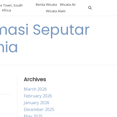
Berita Wisata
Wisata Air
e Town, South
Africa
Wisata Alam
masi Seputar
nia
Archives
March 2026
February 2026
January 2026
December 2025
May 2025