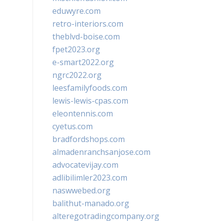
eduwyre.com
retro-interiors.com
theblvd-boise.com
fpet2023.org
e-smart2022.org
ngrc2022.org
leesfamilyfoods.com
lewis-lewis-cpas.com
eleontennis.com
cyetus.com
bradfordshops.com
almadenranchsanjose.com
advocatevijay.com
adlibilimler2023.com
naswwebed.org
balithut-manado.org
alteregotradingcompany.org