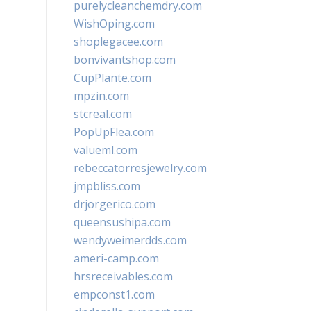
purelycleanchemdry.com
WishOping.com
shoplegacee.com
bonvivantshop.com
CupPlante.com
mpzin.com
stcreal.com
PopUpFlea.com
valueml.com
rebeccatorresjewelry.com
jmpbliss.com
drjorgerico.com
queensushipa.com
wendyweimerdds.com
ameri-camp.com
hrsreceivables.com
empconst1.com