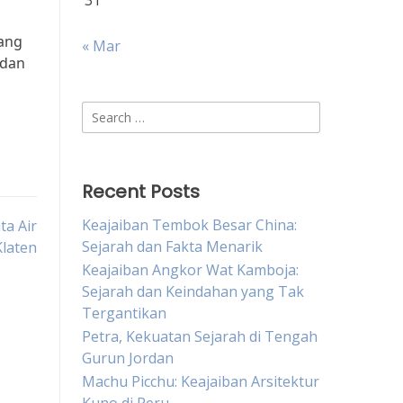
31
yang
« Mar
 dan
Search
for:
Recent Posts
Keajaiban Tembok Besar China:
ta Air
Sejarah dan Fakta Menarik
Klaten
Keajaiban Angkor Wat Kamboja:
Sejarah dan Keindahan yang Tak
Tergantikan
Petra, Kekuatan Sejarah di Tengah
Gurun Jordan
Machu Picchu: Keajaiban Arsitektur