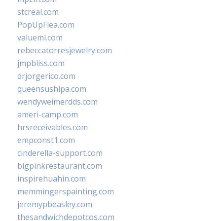
stcreal.com
PopUpFlea.com
valueml.com
rebeccatorresjewelry.com
jmpbliss.com
drjorgerico.com
queensushipa.com
wendyweimerdds.com
ameri-camp.com
hrsreceivables.com
empconst1.com
cinderella-support.com
bigpinkrestaurant.com
inspirehuahin.com
memmingerspainting.com
jeremypbeasley.com
thesandwichdepotcos.com