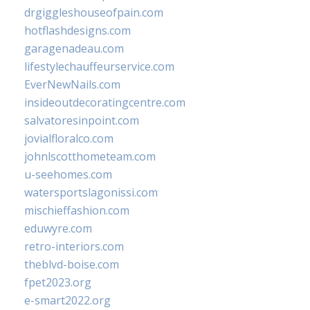
drgiggleshouseofpain.com
hotflashdesigns.com
garagenadeau.com
lifestylechauffeurservice.com
EverNewNails.com
insideoutdecoratingcentre.com
salvatoresinpoint.com
jovialfloralco.com
johnlscotthometeam.com
u-seehomes.com
watersportslagonissi.com
mischieffashion.com
eduwyre.com
retro-interiors.com
theblvd-boise.com
fpet2023.org
e-smart2022.org