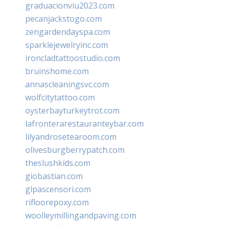
graduacionviu2023.com
pecanjackstogo.com
zengardendayspa.com
sparklejewelryinc.com
ironcladtattoostudio.com
bruinshome.com
annascleaningsvc.com
wolfcitytattoo.com
oysterbayturkeytrot.com
lafronterarestauranteybar.com
lilyandrosetearoom.com
olivesburgberrypatch.com
theslushkids.com
giobastian.com
glpascensori.com
rifloorepoxy.com
woolleymillingandpaving.com