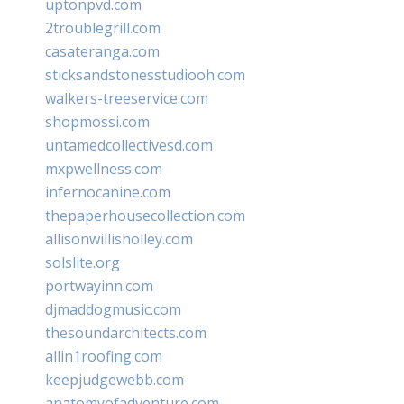
uptonpvd.com
2troublegrill.com
casateranga.com
sticksandstonesstudiooh.com
walkers-treeservice.com
shopmossi.com
untamedcollectivesd.com
mxpwellness.com
infernocanine.com
thepaperhousecollection.com
allisonwillisholley.com
solslite.org
portwayinn.com
djmaddogmusic.com
thesoundarchitects.com
allin1roofing.com
keepjudgewebb.com
anatomyofadventure.com