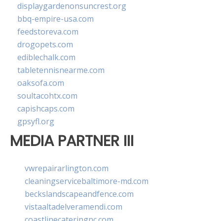
displaygardenonsuncrest.org
bbq-empire-usa.com
feedstoreva.com
drogopets.com
ediblechalk.com
tabletennisnearme.com
oaksofa.com
soultacohtx.com
capishcaps.com
gpsyfl.org
MEDIA PARTNER III
vwrepairarlington.com
cleaningservicebaltimore-md.com
beckslandscapeandfence.com
vistaaltadelveramendi.com
coastlinecateringnc.com