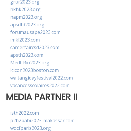
grur2023.org
hkhk2023.org
napm2023.org
apsdfd2023.org
forumausape2023.com
imkl2023.com
careerfaircsd2023.com
apsth2023.com
MedItRio2023.org
lcicon2023boston.com
waitangidayfestival2022.com
vacancesscolaires2022.com
MEDIA PARTNER II
isth2022.com
p2b2pabi2023-makassar.com
wocfparis2023.org