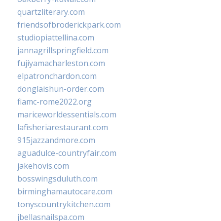
quartzliterary.com
friendsofbroderickpark.com
studiopiattellina.com
jannagrillspringfield.com
fujiyamacharleston.com
elpatronchardon.com
donglaishun-order.com
fiamc-rome2022.org
mariceworldessentials.com
lafisheriarestaurant.com
915jazzandmore.com
aguadulce-countryfair.com
jakehovis.com
bosswingsduluth.com
birminghamautocare.com
tonyscountrykitchen.com
jbellasnailspa.com