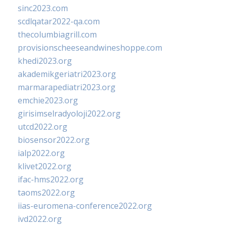
sinc2023.com
scdlqatar2022-qa.com
thecolumbiagrill.com
provisionscheeseandwineshoppe.com
khedi2023.org
akademikgeriatri2023.org
marmarapediatri2023.org
emchie2023.org
girisimselradyoloji2022.org
utcd2022.org
biosensor2022.org
ialp2022.org
klivet2022.org
ifac-hms2022.org
taoms2022.org
iias-euromena-conference2022.org
ivd2022.org