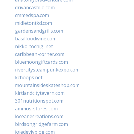
drivancastillo.com
cmmedspa.com
midletontkd.com
gardensandgrills.com
basilfoodwine.com
nikko-tochigi.net
caribbean-corner.com
bluemoongiftcards.com
rivercitysteampunkexpo.com
kchoops.net
mountainsideskateshop.com
kirtlandcitytavern.com
301nutritionspot.com
ammos-stores.com
loceanecreations.com
birdsongridgefarm.com
joiedevivblog.com