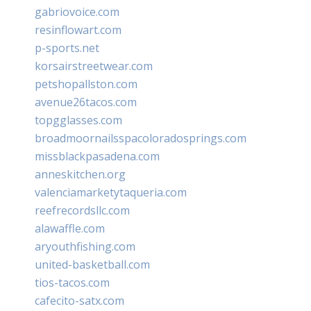
gabriovoice.com
resinflowart.com
p-sports.net
korsairstreetwear.com
petshopallston.com
avenue26tacos.com
topgglasses.com
broadmoornailsspacoloradosprings.com
missblackpasadena.com
anneskitchen.org
valenciamarketytaqueria.com
reefrecordsllc.com
alawaffle.com
aryouthfishing.com
united-basketball.com
tios-tacos.com
cafecito-satx.com