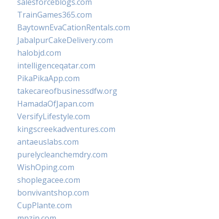
salesforceblogs.com
TrainGames365.com
BaytownEvaCationRentals.com
JabalpurCakeDelivery.com
halobjd.com
intelligenceqatar.com
PikaPikaApp.com
takecareofbusinessdfw.org
HamadaOfJapan.com
VersifyLifestyle.com
kingscreekadventures.com
antaeuslabs.com
purelycleanchemdry.com
WishOping.com
shoplegacee.com
bonvivantshop.com
CupPlante.com
mpzin.com