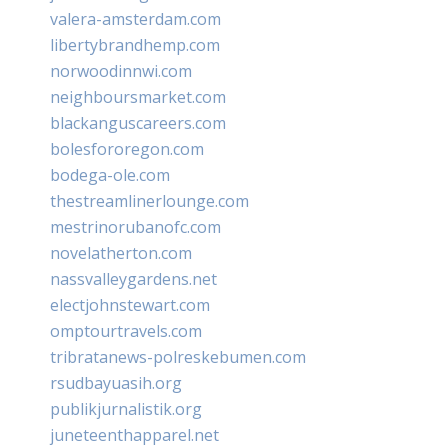
valera-amsterdam.com
libertybrandhemp.com
norwoodinnwi.com
neighboursmarket.com
blackanguscareers.com
bolesfororegon.com
bodega-ole.com
thestreamlinerlounge.com
mestrinorubanofc.com
novelatherton.com
nassvalleygardens.net
electjohnstewart.com
omptourtravels.com
tribratanews-polreskebumen.com
rsudbayuasih.org
publikjurnalistik.org
juneteenthapparel.net