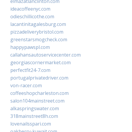
elmazatlanclinton.com
ideacoffeenyc.com
odieschillicothe.com
lacantinitagalesburg.com
pizzadeliverybristol.com
greenstarsmogcheck.com
happypawspl.com
callahansautoservicecenter.com
georgiascornermarket.com
perfectfit24-7.com
portugalprivatedriver.com
von-racer.com
coffeeshopcharleston.com
salon104mainstreet.com
alkaspringswater.com
318mainstreet8h.com
lovenailsspari.com
oakberry-kuwait.com