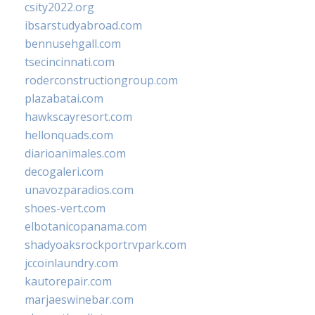
csity2022.org
ibsarstudyabroad.com
bennusehgall.com
tsecincinnati.com
roderconstructiongroup.com
plazabatai.com
hawkscayresort.com
hellonquads.com
diarioanimales.com
decogaleri.com
unavozparadios.com
shoes-vert.com
elbotanicopanama.com
shadyoaksrockportrvpark.com
jccoinlaundry.com
kautorepair.com
marjaeswinebar.com