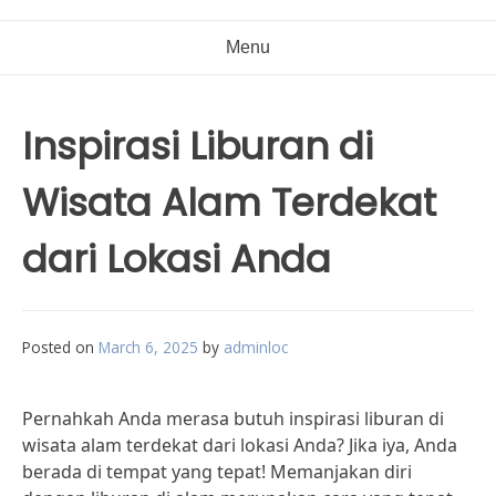
Menu
Inspirasi Liburan di
Wisata Alam Terdekat
dari Lokasi Anda
Posted on
March 6, 2025
by
adminloc
Pernahkah Anda merasa butuh inspirasi liburan di
wisata alam terdekat dari lokasi Anda? Jika iya, Anda
berada di tempat yang tepat! Memanjakan diri