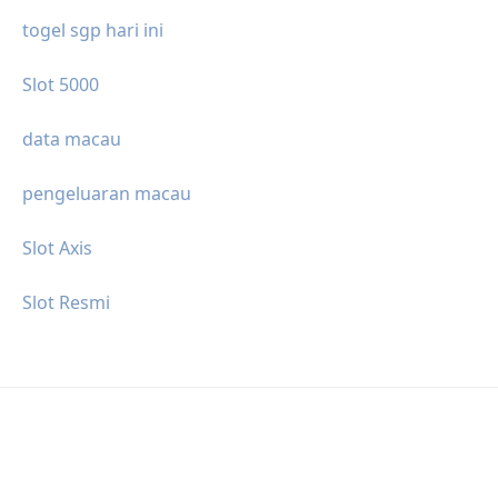
togel sgp hari ini
Slot 5000
data macau
pengeluaran macau
Slot Axis
Slot Resmi