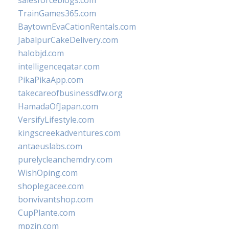
salesforceblogs.com
TrainGames365.com
BaytownEvaCationRentals.com
JabalpurCakeDelivery.com
halobjd.com
intelligenceqatar.com
PikaPikaApp.com
takecareofbusinessdfw.org
HamadaOfJapan.com
VersifyLifestyle.com
kingscreekadventures.com
antaeuslabs.com
purelycleanchemdry.com
WishOping.com
shoplegacee.com
bonvivantshop.com
CupPlante.com
mpzin.com