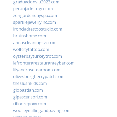
graduacionviu2023.com
pecanjackstogo.com
zengardendayspa.com
sparklejewelryinc.com
ironcladtattoostudio.com
bruinshome.com
annascleaningsvc.com
wolfcitytattoo.com
oysterbayturkeytrot.com
lafronterarestauranteybar.com
lilyandrosetearoom.com
olivesburgberrypatch.com
theslushkids.com
giobastian.com
glpascensori.com
rifloorepoxy.com
woolleymillingandpaving.com