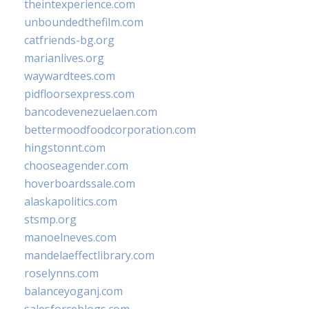
theintexperience.com
unboundedthefilm.com
catfriends-bg.org
marianlives.org
waywardtees.com
pidfloorsexpress.com
bancodevenezuelaen.com
bettermoodfoodcorporation.com
hingstonnt.com
chooseagender.com
hoverboardssale.com
alaskapolitics.com
stsmp.org
manoelneves.com
mandelaeffectlibrary.com
roselynns.com
balanceyoganj.com