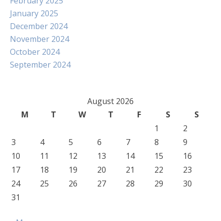
February 2025
January 2025
December 2024
November 2024
October 2024
September 2024
August 2026
M
T
W
T
F
S
S
1
2
3
4
5
6
7
8
9
10
11
12
13
14
15
16
17
18
19
20
21
22
23
24
25
26
27
28
29
30
31