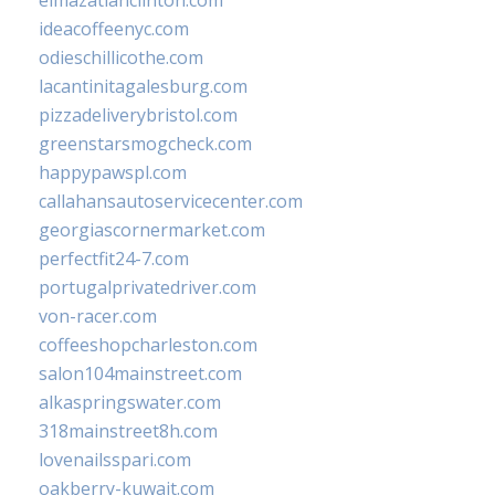
elmazatlanclinton.com
ideacoffeenyc.com
odieschillicothe.com
lacantinitagalesburg.com
pizzadeliverybristol.com
greenstarsmogcheck.com
happypawspl.com
callahansautoservicecenter.com
georgiascornermarket.com
perfectfit24-7.com
portugalprivatedriver.com
von-racer.com
coffeeshopcharleston.com
salon104mainstreet.com
alkaspringswater.com
318mainstreet8h.com
lovenailsspari.com
oakberry-kuwait.com