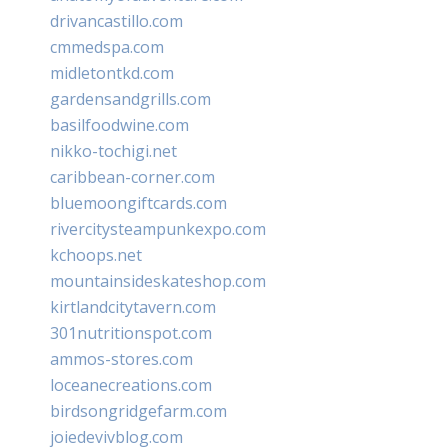
drivancastillo.com
cmmedspa.com
midletontkd.com
gardensandgrills.com
basilfoodwine.com
nikko-tochigi.net
caribbean-corner.com
bluemoongiftcards.com
rivercitysteampunkexpo.com
kchoops.net
mountainsideskateshop.com
kirtlandcitytavern.com
301nutritionspot.com
ammos-stores.com
loceanecreations.com
birdsongridgefarm.com
joiedevivblog.com