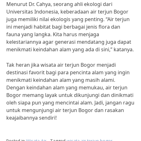
Menurut Dr. Cahya, seorang ahli ekologi dari
Universitas Indonesia, keberadaan air terjun Bogor
juga memiliki nilai ekologis yang penting. “Air terjun
ini menjadi habitat bagi berbagai jenis flora dan
fauna yang langka. Kita harus menjaga
kelestariannya agar generasi mendatang juga dapat
menikmati keindahan alam yang ada di sini,” katanya.
Tak heran jika wisata air terjun Bogor menjadi
destinasi favorit bagi para pencinta alam yang ingin
menikmati keindahan alam yang masih alami.
Dengan keindahan alam yang memukau, air terjun
Bogor memang layak untuk dikunjungi dan dinikmati
oleh siapa pun yang mencintai alam. Jadi, jangan ragu
untuk mengunjungi air terjun Bogor dan rasakan
keajaibannya sendiri!
Posted in
Wisata Air
Tagged
wisata air terjun bogor