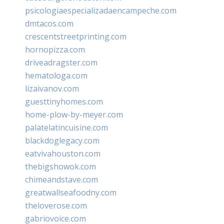
psicologiaespecializadaencampeche.com
dmtacos.com
crescentstreetprinting.com
hornopizza.com
driveadragster.com
hematologa.com
lizaivanov.com
guesttinyhomes.com
home-plow-by-meyer.com
palatelatincuisine.com
blackdoglegacy.com
eatvivahouston.com
thebigshowok.com
chimeandstave.com
greatwallseafoodny.com
theloverose.com
gabriovoice.com