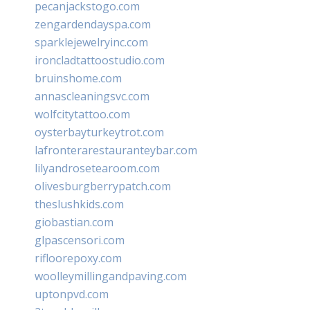
pecanjackstogo.com
zengardendayspa.com
sparklejewelryinc.com
ironcladtattoostudio.com
bruinshome.com
annascleaningsvc.com
wolfcitytattoo.com
oysterbayturkeytrot.com
lafronterarestauranteybar.com
lilyandrosetearoom.com
olivesburgberrypatch.com
theslushkids.com
giobastian.com
glpascensori.com
rifloorepoxy.com
woolleymillingandpaving.com
uptonpvd.com