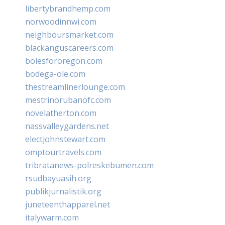
libertybrandhemp.com
norwoodinnwi.com
neighboursmarket.com
blackanguscareers.com
bolesfororegon.com
bodega-ole.com
thestreamlinerlounge.com
mestrinorubanofc.com
novelatherton.com
nassvalleygardens.net
electjohnstewart.com
omptourtravels.com
tribratanews-polreskebumen.com
rsudbayuasih.org
publikjurnalistik.org
juneteenthapparel.net
italywarm.com