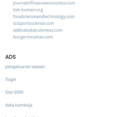
journaloffinanceeconomics.com
kvk-kumari.org
foodscienceandtechnology.com
scisportsscience.com
addisababacuisineaz.com
burgerimcamas.com
ADS
pengeluaran taiwan
Togel
Slot 5000
data kamboja