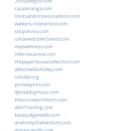
2troublegrill.com
casateranga.com
sticksandstonesstudiooh.com
walkers-treeservice.com
shopmossi.com
untamedcollectivesd.com
mxpwellness.com
infernocanine.com
thepaperhousecollection.com
allisonwillisholley.com
solslite.org
portwayinn.com
djmaddogmusic.com
thesoundarchitects.com
allin1roofing.com
keepjudgewebb.com
anatomyofadventure.com
drivancastillo.com