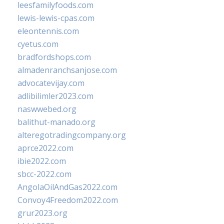
leesfamilyfoods.com
lewis-lewis-cpas.com
eleontennis.com
cyetus.com
bradfordshops.com
almadenranchsanjose.com
advocatevijay.com
adlibilimler2023.com
naswwebed.org
balithut-manado.org
alteregotradingcompany.org
aprce2022.com
ibie2022.com
sbcc-2022.com
AngolaOilAndGas2022.com
Convoy4Freedom2022.com
grur2023.org