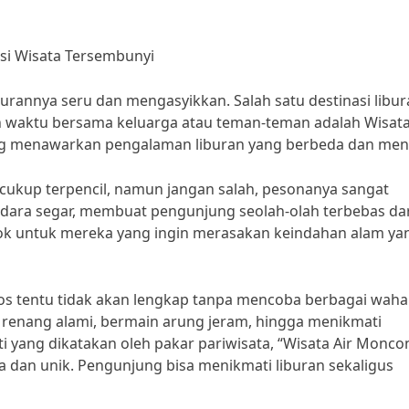
asi Wisata Tersembunyi
iburannya seru dan mengasyikkan. Salah satu destinasi libu
n waktu bersama keluarga atau teman-teman adalah Wisata
ng menawarkan pengalaman liburan yang berbeda dan mena
 cukup terpencil, namun jangan salah, pesonanya sangat
 udara segar, membuat pengunjung seolah-olah terbebas da
cocok untuk mereka yang ingin merasakan keindahan alam ya
gos tentu tidak akan lengkap tanpa mencoba berbagai wah
m renang alami, bermain arung jeram, hingga menikmati
ti yang dikatakan oleh pakar pariwisata, “Wisata Air Monc
dan unik. Pengunjung bisa menikmati liburan sekaligus