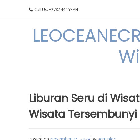
Skip
Call Us: +2782 444 YEAH
to
content
LEOCEANECRE
Wi
Liburan Seru di Wisa
Wisata Tersembunyi
Posted on
November 25, 2024
by
adminloc