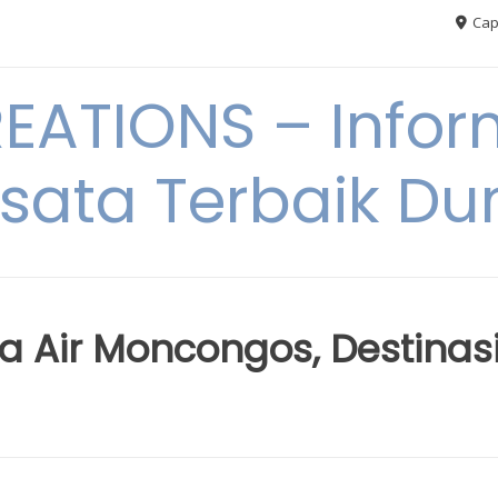
Cap
ATIONS – Infor
sata Terbaik Du
ta Air Moncongos, Destinas