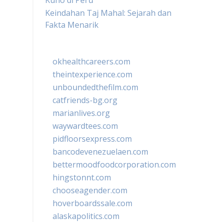
Kuno di Peru
Keindahan Taj Mahal: Sejarah dan
Fakta Menarik
okhealthcareers.com
theintexperience.com
unboundedthefilm.com
catfriends-bg.org
marianlives.org
waywardtees.com
pidfloorsexpress.com
bancodevenezuelaen.com
bettermoodfoodcorporation.com
hingstonnt.com
chooseagender.com
hoverboardssale.com
alaskapolitics.com