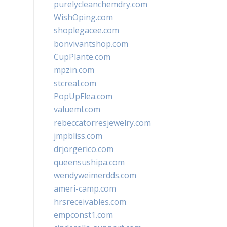
purelycleanchemdry.com
WishOping.com
shoplegacee.com
bonvivantshop.com
CupPlante.com
mpzin.com
stcreal.com
PopUpFlea.com
valueml.com
rebeccatorresjewelry.com
jmpbliss.com
drjorgerico.com
queensushipa.com
wendyweimerdds.com
ameri-camp.com
hrsreceivables.com
empconst1.com