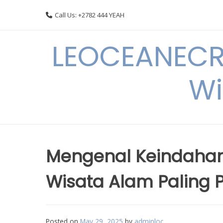
Skip
Call Us: +2782 444 YEAH
to
content
LEOCEANECRE
Wi
Mengenal Keindahan
Wisata Alam Paling 
Posted on
May 29, 2025
by
adminloc