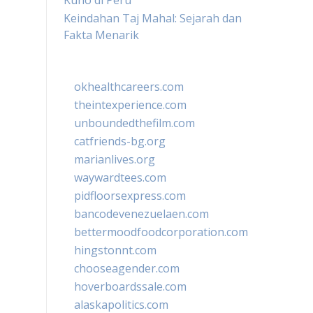
Kuno di Peru
Keindahan Taj Mahal: Sejarah dan
Fakta Menarik
okhealthcareers.com
theintexperience.com
unboundedthefilm.com
catfriends-bg.org
marianlives.org
waywardtees.com
pidfloorsexpress.com
bancodevenezuelaen.com
bettermoodfoodcorporation.com
hingstonnt.com
chooseagender.com
hoverboardssale.com
alaskapolitics.com