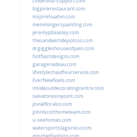
cinderella-support.com
bigpinkrestaurant.com
inspirehuahin.com
memmingerspainting.com
jeremypbeasley.com
thesandwichdepotcos.com
drgiggleshouseofpain.com
hotflashdesigns.com
garagenadeau.com
lifestylechauffeurservice.com
EverNewNails.com
insideoutdecoratingcentre.com
salvatoresinpoint.com
jovialfloralco.com
johnlscotthometeam.com
u-seehomes.com
watersportslagonissi.com
mischieffashion.com