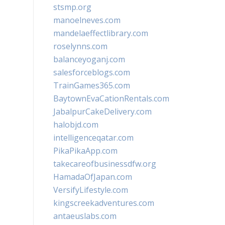
stsmp.org
manoelneves.com
mandelaeffectlibrary.com
roselynns.com
balanceyoganj.com
salesforceblogs.com
TrainGames365.com
BaytownEvaCationRentals.com
JabalpurCakeDelivery.com
halobjd.com
intelligenceqatar.com
PikaPikaApp.com
takecareofbusinessdfw.org
HamadaOfJapan.com
VersifyLifestyle.com
kingscreekadventures.com
antaeuslabs.com