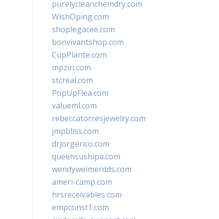
purelycleanchemdry.com
WishOping.com
shoplegacee.com
bonvivantshop.com
CupPlante.com
mpzin.com
stcreal.com
PopUpFlea.com
valueml.com
rebeccatorresjewelry.com
jmpbliss.com
drjorgerico.com
queensushipa.com
wendyweimerdds.com
ameri-camp.com
hrsreceivables.com
empconst1.com