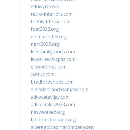
eduwyre.com
retro-interiors.com
theblvd-boise.com
fpet2023.org
e-smart2022.org
ngrc2022.org
leesfamilyfoods.com
lewis-lewis-cpas.com
eleontennis.com
cyetus.com
bradfordshops.com
almadenranchsanjose.com
advocatevijay.com
adlibilimler2023.com
naswwebed.org
balithut-manado.org
alteregotradingcompany.org