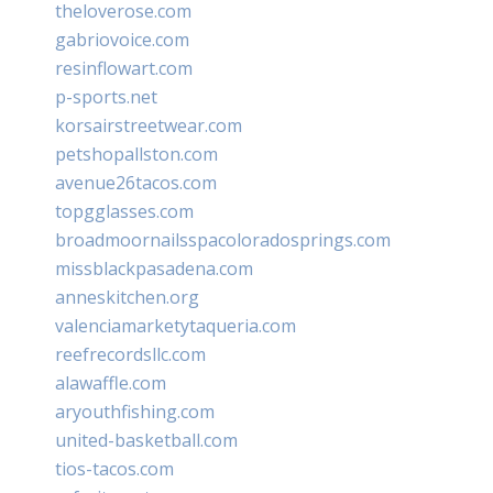
theloverose.com
gabriovoice.com
resinflowart.com
p-sports.net
korsairstreetwear.com
petshopallston.com
avenue26tacos.com
topgglasses.com
broadmoornailsspacoloradosprings.com
missblackpasadena.com
anneskitchen.org
valenciamarketytaqueria.com
reefrecordsllc.com
alawaffle.com
aryouthfishing.com
united-basketball.com
tios-tacos.com