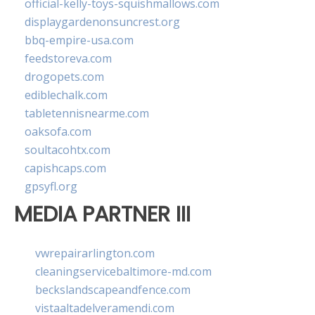
official-kelly-toys-squishmallows.com
displaygardenonsuncrest.org
bbq-empire-usa.com
feedstoreva.com
drogopets.com
ediblechalk.com
tabletennisnearme.com
oaksofa.com
soultacohtx.com
capishcaps.com
gpsyfl.org
MEDIA PARTNER III
vwrepairarlington.com
cleaningservicebaltimore-md.com
beckslandscapeandfence.com
vistaaltadelveramendi.com