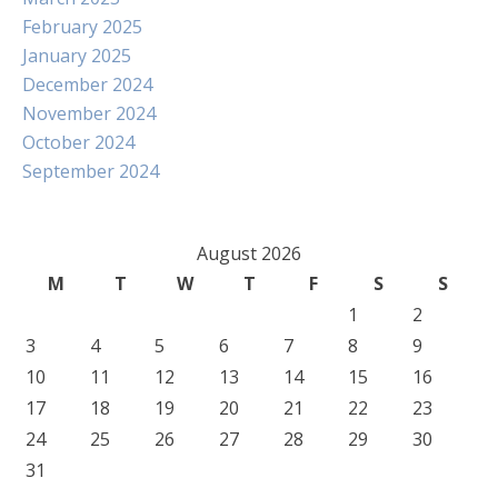
February 2025
January 2025
December 2024
November 2024
October 2024
September 2024
August 2026
M
T
W
T
F
S
S
1
2
3
4
5
6
7
8
9
10
11
12
13
14
15
16
17
18
19
20
21
22
23
24
25
26
27
28
29
30
31