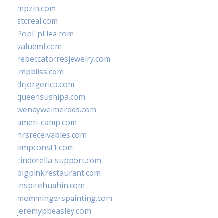
mpzin.com
stcreal.com
PopUpFlea.com
valueml.com
rebeccatorresjewelry.com
jmpbliss.com
drjorgerico.com
queensushipa.com
wendyweimerdds.com
ameri-camp.com
hrsreceivables.com
empconst1.com
cinderella-support.com
bigpinkrestaurant.com
inspirehuahin.com
memmingerspainting.com
jeremypbeasley.com