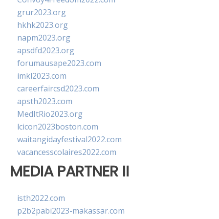
grur2023.org
hkhk2023.org
napm2023.org
apsdfd2023.org
forumausape2023.com
imkl2023.com
careerfaircsd2023.com
apsth2023.com
MedItRio2023.org
lcicon2023boston.com
waitangidayfestival2022.com
vacancesscolaires2022.com
MEDIA PARTNER II
isth2022.com
p2b2pabi2023-makassar.com