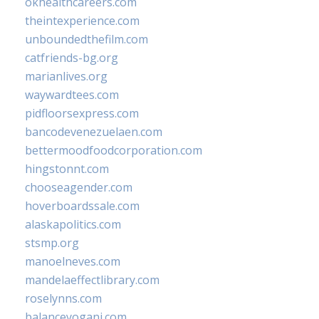
okhealthcareers.com
theintexperience.com
unboundedthefilm.com
catfriends-bg.org
marianlives.org
waywardtees.com
pidfloorsexpress.com
bancodevenezuelaen.com
bettermoodfoodcorporation.com
hingstonnt.com
chooseagender.com
hoverboardssale.com
alaskapolitics.com
stsmp.org
manoelneves.com
mandelaeffectlibrary.com
roselynns.com
balanceyoganj.com