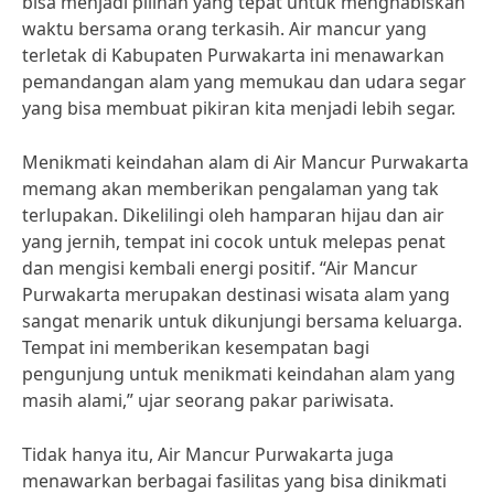
bisa menjadi pilihan yang tepat untuk menghabiskan
waktu bersama orang terkasih. Air mancur yang
terletak di Kabupaten Purwakarta ini menawarkan
pemandangan alam yang memukau dan udara segar
yang bisa membuat pikiran kita menjadi lebih segar.
Menikmati keindahan alam di Air Mancur Purwakarta
memang akan memberikan pengalaman yang tak
terlupakan. Dikelilingi oleh hamparan hijau dan air
yang jernih, tempat ini cocok untuk melepas penat
dan mengisi kembali energi positif. “Air Mancur
Purwakarta merupakan destinasi wisata alam yang
sangat menarik untuk dikunjungi bersama keluarga.
Tempat ini memberikan kesempatan bagi
pengunjung untuk menikmati keindahan alam yang
masih alami,” ujar seorang pakar pariwisata.
Tidak hanya itu, Air Mancur Purwakarta juga
menawarkan berbagai fasilitas yang bisa dinikmati