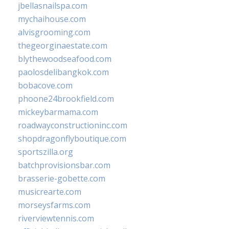
jbellasnailspa.com
mychaihouse.com
alvisgrooming.com
thegeorginaestate.com
blythewoodseafood.com
paolosdelibangkok.com
bobacove.com
phoone24brookfield.com
mickeybarmama.com
roadwayconstructioninc.com
shopdragonflyboutique.com
sportszilla.org
batchprovisionsbar.com
brasserie-gobette.com
musicrearte.com
morseysfarms.com
riverviewtennis.com