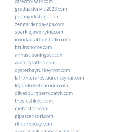
cafecito-satx.com
graduacionviu2023.com
pecanjackstogo.com
zengardendayspa.com
sparklejewelryinc.com
ironcladtattoostudio.com
bruinshome.com
annascleaningsvc.com
wolfcitytattoo.com
oysterbayturkeytrot.com
lafronterarestauranteybar.com
lilyandrosetearoom.com
olivesburgberrypatch.com
theslushkids.com
giobastian.com
glpascensori.com
rifloorepoxy.com
woolleymillingandpaving.com