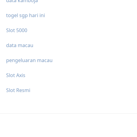
data kamboja
togel sgp hari ini
Slot 5000
data macau
pengeluaran macau
Slot Axis
Slot Resmi