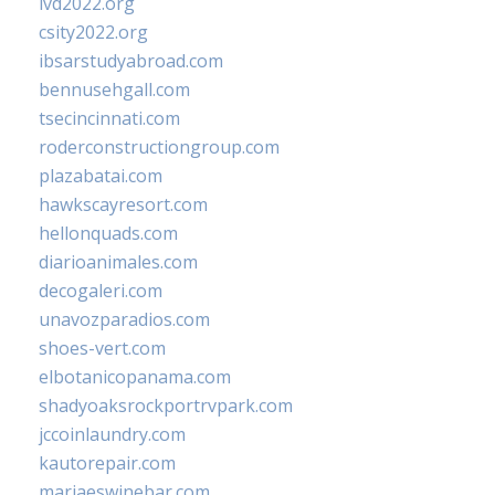
ivd2022.org
csity2022.org
ibsarstudyabroad.com
bennusehgall.com
tsecincinnati.com
roderconstructiongroup.com
plazabatai.com
hawkscayresort.com
hellonquads.com
diarioanimales.com
decogaleri.com
unavozparadios.com
shoes-vert.com
elbotanicopanama.com
shadyoaksrockportrvpark.com
jccoinlaundry.com
kautorepair.com
marjaeswinebar.com