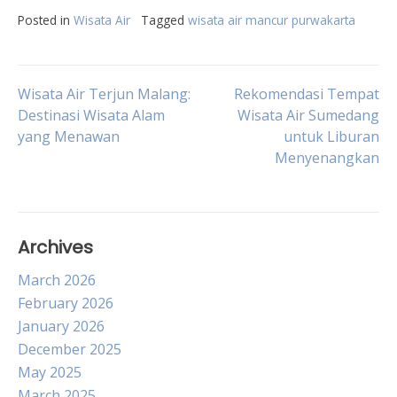
Posted in
Wisata Air
Tagged
wisata air mancur purwakarta
Post
Wisata Air Terjun Malang:
Rekomendasi Tempat
Destinasi Wisata Alam
Wisata Air Sumedang
yang Menawan
untuk Liburan
navigation
Menyenangkan
Archives
March 2026
February 2026
January 2026
December 2025
May 2025
March 2025