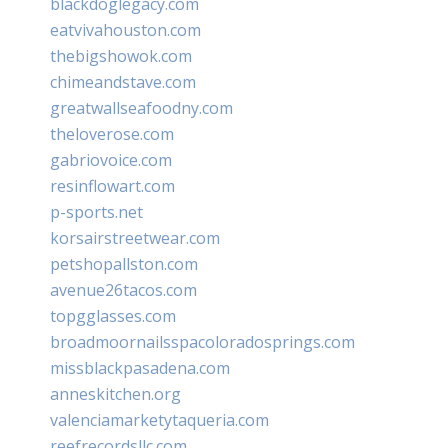
blackdoglegacy.com
eatvivahouston.com
thebigshowok.com
chimeandstave.com
greatwallseafoodny.com
theloverose.com
gabriovoice.com
resinflowart.com
p-sports.net
korsairstreetwear.com
petshopallston.com
avenue26tacos.com
topgglasses.com
broadmoornailsspacoloradosprings.com
missblackpasadena.com
anneskitchen.org
valenciamarketytaqueria.com
reefrecordsllc.com