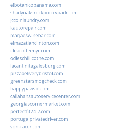
elbotanicopanama.com
shadyoaksrockportrvpark.com
jccoinlaundry.com
kautorepair.com
marjaeswinebar.com
elmazatlanclinton.com
ideacoffeenyc.com
odieschillicothe.com
lacantinitagalesburg.com
pizzadeliverybristol.com
greenstarsmogcheck.com
happypawspl.com
callahansautoservicecenter.com
georgiascornermarket.com
perfectfit24-7.com
portugalprivatedriver.com
von-racer.com