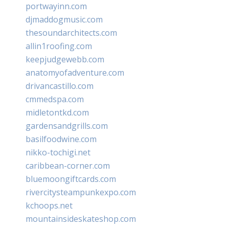
portwayinn.com
djmaddogmusic.com
thesoundarchitects.com
allin1roofing.com
keepjudgewebb.com
anatomyofadventure.com
drivancastillo.com
cmmedspa.com
midletontkd.com
gardensandgrills.com
basilfoodwine.com
nikko-tochigi.net
caribbean-corner.com
bluemoongiftcards.com
rivercitysteampunkexpo.com
kchoops.net
mountainsideskateshop.com