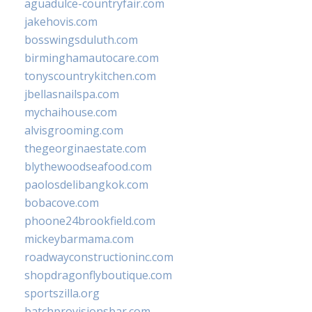
aguadulce-countryfair.com
jakehovis.com
bosswingsduluth.com
birminghamautocare.com
tonyscountrykitchen.com
jbellasnailspa.com
mychaihouse.com
alvisgrooming.com
thegeorginaestate.com
blythewoodseafood.com
paolosdelibangkok.com
bobacove.com
phoone24brookfield.com
mickeybarmama.com
roadwayconstructioninc.com
shopdragonflyboutique.com
sportszilla.org
batchprovisionsbar.com