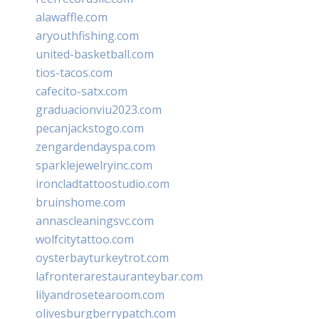
alawaffle.com
aryouthfishing.com
united-basketball.com
tios-tacos.com
cafecito-satx.com
graduacionviu2023.com
pecanjackstogo.com
zengardendayspa.com
sparklejewelryinc.com
ironcladtattoostudio.com
bruinshome.com
annascleaningsvc.com
wolfcitytattoo.com
oysterbayturkeytrot.com
lafronterarestauranteybar.com
lilyandrosetearoom.com
olivesburgberrypatch.com