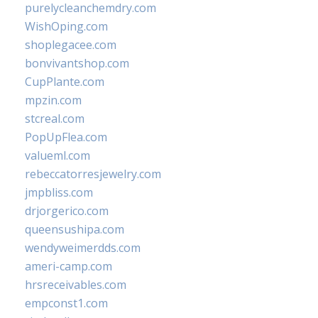
purelycleanchemdry.com
WishOping.com
shoplegacee.com
bonvivantshop.com
CupPlante.com
mpzin.com
stcreal.com
PopUpFlea.com
valueml.com
rebeccatorresjewelry.com
jmpbliss.com
drjorgerico.com
queensushipa.com
wendyweimerdds.com
ameri-camp.com
hrsreceivables.com
empconst1.com