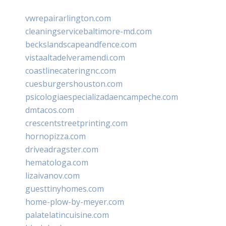
vwrepairarlington.com
cleaningservicebaltimore-md.com
beckslandscapeandfence.com
vistaaltadelveramendi.com
coastlinecateringnc.com
cuesburgershouston.com
psicologiaespecializadaencampeche.com
dmtacos.com
crescentstreetprinting.com
hornopizza.com
driveadragster.com
hematologa.com
lizaivanov.com
guesttinyhomes.com
home-plow-by-meyer.com
palatelatincuisine.com