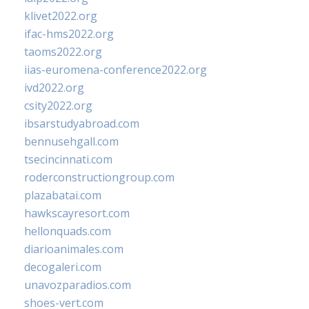
klivet2022.org
ifac-hms2022.org
taoms2022.org
iias-euromena-conference2022.org
ivd2022.org
csity2022.org
ibsarstudyabroad.com
bennusehgall.com
tsecincinnati.com
roderconstructiongroup.com
plazabatai.com
hawkscayresort.com
hellonquads.com
diarioanimales.com
decogaleri.com
unavozparadios.com
shoes-vert.com