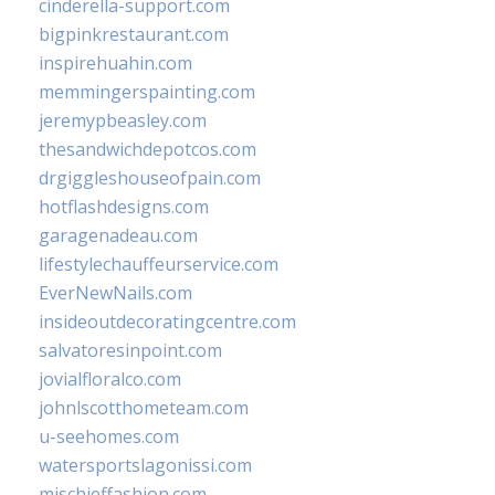
cinderella-support.com
bigpinkrestaurant.com
inspirehuahin.com
memmingerspainting.com
jeremypbeasley.com
thesandwichdepotcos.com
drgiggleshouseofpain.com
hotflashdesigns.com
garagenadeau.com
lifestylechauffeurservice.com
EverNewNails.com
insideoutdecoratingcentre.com
salvatoresinpoint.com
jovialfloralco.com
johnlscotthometeam.com
u-seehomes.com
watersportslagonissi.com
mischieffashion.com