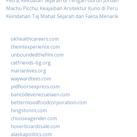
Petra, Kekuatan Sejarah di Tengah Gurun Jordan
Machu Picchu: Keajaiban Arsitektur Kuno di Peru
Keindahan Taj Mahal: Sejarah dan Fakta Menarik
okhealthcareers.com
theintexperience.com
unboundedthefilm.com
catfriends-bg.org
marianlives.org
waywardtees.com
pidfloorsexpress.com
bancodevenezuelaen.com
bettermoodfoodcorporation.com
hingstonnt.com
chooseagender.com
hoverboardssale.com
alaskapolitics.com