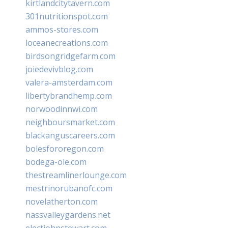
kirtlandcitytavern.com
301nutritionspot.com
ammos-stores.com
loceanecreations.com
birdsongridgefarm.com
joiedevivblog.com
valera-amsterdam.com
libertybrandhemp.com
norwoodinnwi.com
neighboursmarket.com
blackanguscareers.com
bolesfororegon.com
bodega-ole.com
thestreamlinerlounge.com
mestrinorubanofc.com
novelatherton.com
nassvalleygardens.net
electjohnstewart.com