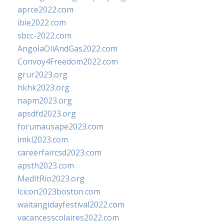
aprce2022.com
ibie2022.com
sbcc-2022.com
AngolaOilAndGas2022.com
Convoy4Freedom2022.com
grur2023.org
hkhk2023.org
napm2023.org
apsdfd2023.org
forumausape2023.com
imkl2023.com
careerfaircsd2023.com
apsth2023.com
MedItRio2023.org
lcicon2023boston.com
waitangidayfestival2022.com
vacancesscolaires2022.com