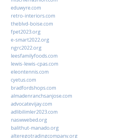
eduwyre.com
retro-interiors.com
theblvd-boise.com
fpet2023.org
e-smart2022.org
ngrc2022.org
leesfamilyfoods.com
lewis-lewis-cpas.com
eleontennis.com
cyetus.com
bradfordshops.com
almadenranchsanjose.com
advocatevijay.com
adlibilimler2023.com
naswwebed.org
balithut-manado.org
alteregotradingcompany.org