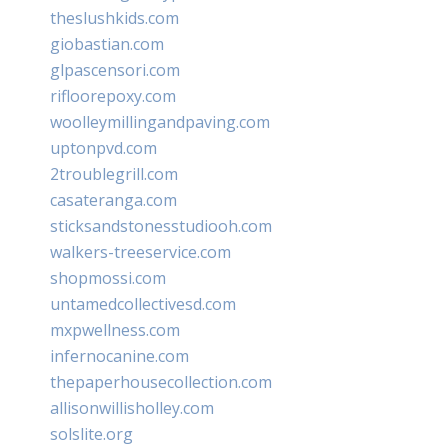
theslushkids.com
giobastian.com
glpascensori.com
rifloorepoxy.com
woolleymillingandpaving.com
uptonpvd.com
2troublegrill.com
casateranga.com
sticksandstonesstudiooh.com
walkers-treeservice.com
shopmossi.com
untamedcollectivesd.com
mxpwellness.com
infernocanine.com
thepaperhousecollection.com
allisonwillisholley.com
solslite.org