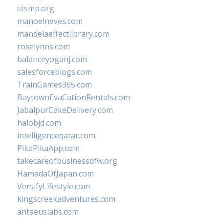
stsmp.org
manoelneves.com
mandelaeffectlibrary.com
roselynns.com
balanceyoganj.com
salesforceblogs.com
TrainGames365.com
BaytownEvaCationRentals.com
JabalpurCakeDelivery.com
halobjd.com
intelligenceqatar.com
PikaPikaApp.com
takecareofbusinessdfw.org
HamadaOfJapan.com
VersifyLifestyle.com
kingscreekadventures.com
antaeuslabs.com