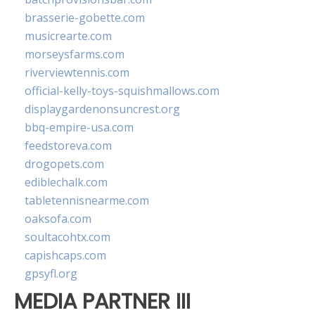
brasserie-gobette.com
musicrearte.com
morseysfarms.com
riverviewtennis.com
official-kelly-toys-squishmallows.com
displaygardenonsuncrest.org
bbq-empire-usa.com
feedstoreva.com
drogopets.com
ediblechalk.com
tabletennisnearme.com
oaksofa.com
soultacohtx.com
capishcaps.com
gpsyfl.org
MEDIA PARTNER III