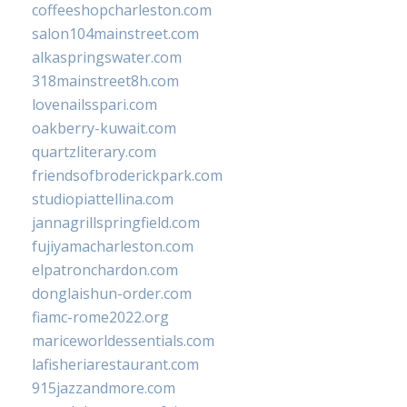
coffeeshopcharleston.com
salon104mainstreet.com
alkaspringswater.com
318mainstreet8h.com
lovenailsspari.com
oakberry-kuwait.com
quartzliterary.com
friendsofbroderickpark.com
studiopiattellina.com
jannagrillspringfield.com
fujiyamacharleston.com
elpatronchardon.com
donglaishun-order.com
fiamc-rome2022.org
mariceworldessentials.com
lafisheriarestaurant.com
915jazzandmore.com