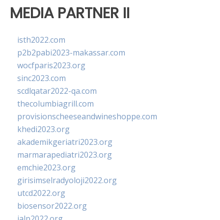
MEDIA PARTNER II
isth2022.com
p2b2pabi2023-makassar.com
wocfparis2023.org
sinc2023.com
scdlqatar2022-qa.com
thecolumbiagrill.com
provisionscheeseandwineshoppe.com
khedi2023.org
akademikgeriatri2023.org
marmarapediatri2023.org
emchie2023.org
girisimselradyoloji2022.org
utcd2022.org
biosensor2022.org
ialp2022.org