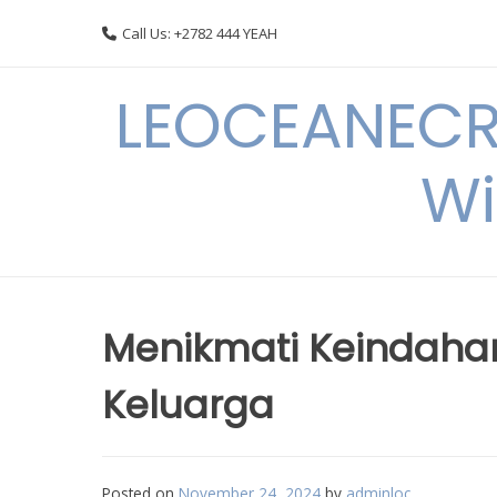
Skip
Call Us: +2782 444 YEAH
to
content
LEOCEANECRE
Wi
Menikmati Keindaha
Keluarga
Posted on
November 24, 2024
by
adminloc