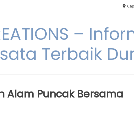
Cap
ATIONS – Infor
sata Terbaik Du
n Alam Puncak Bersama