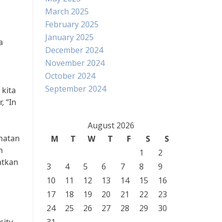
March 2025
February 2025
January 2025
a
December 2024
November 2024
October 2024
September 2024
 kita
, “In
August 2026
hatan
M
T
W
T
F
S
S
n
1
2
atkan
3
4
5
6
7
8
9
10
11
12
13
14
15
16
17
18
19
20
21
22
23
n
24
25
26
27
28
29
30