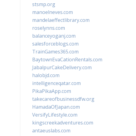
stsmp.org
manoelneves.com
mandelaeffectlibrary.com
roselynns.com
balanceyoganj.com
salesforceblogs.com
TrainGames365.com
BaytownEvaCationRentals.com
JabalpurCakeDelivery.com
halobjd.com
intelligenceqatar.com
PikaPikaApp.com
takecareofbusinessdfw.org
HamadaOfJapan.com
VersifyLifestyle.com
kingscreekadventures.com
antaeuslabs.com