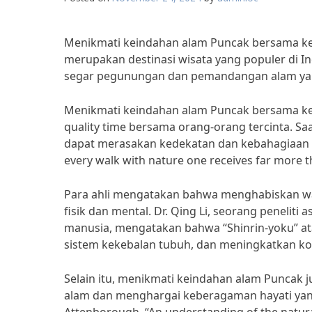
Menikmati keindahan alam Puncak bersama ke
merupakan destinasi wisata yang populer di I
segar pegunungan dan pemandangan alam ya
Menikmati keindahan alam Puncak bersama ke
quality time bersama orang-orang tercinta. Sa
dapat merasakan kedekatan dan kebahagiaan yan
every walk with nature one receives far more t
Para ahli mengatakan bahwa menghabiskan wa
fisik dan mental. Dr. Qing Li, seorang penelit
manusia, mengatakan bahwa “Shinrin-yoku” at
sistem kekebalan tubuh, dan meningkatkan ko
Selain itu, menikmati keindahan alam Puncak
alam dan menghargai keberagaman hayati yang 