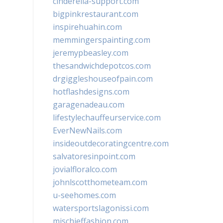
cinderella-support.com
bigpinkrestaurant.com
inspirehuahin.com
memmingerspainting.com
jeremypbeasley.com
thesandwichdepotcos.com
drgiggleshouseofpain.com
hotflashdesigns.com
garagenadeau.com
lifestylechauffeurservice.com
EverNewNails.com
insideoutdecoratingcentre.com
salvatoresinpoint.com
jovialfloralco.com
johnlscotthometeam.com
u-seehomes.com
watersportslagonissi.com
mischieffashion.com