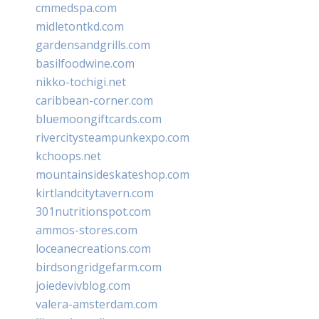
cmmedspa.com
midletontkd.com
gardensandgrills.com
basilfoodwine.com
nikko-tochigi.net
caribbean-corner.com
bluemoongiftcards.com
rivercitysteampunkexpo.com
kchoops.net
mountainsideskateshop.com
kirtlandcitytavern.com
301nutritionspot.com
ammos-stores.com
loceanecreations.com
birdsongridgefarm.com
joiedevivblog.com
valera-amsterdam.com