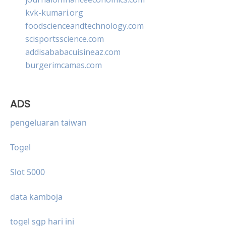
kvk-kumari.org
foodscienceandtechnology.com
scisportsscience.com
addisababacuisineaz.com
burgerimcamas.com
ADS
pengeluaran taiwan
Togel
Slot 5000
data kamboja
togel sgp hari ini