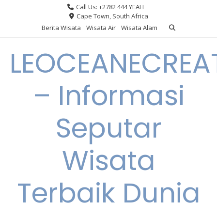
Skip
Call Us: +2782 444 YEAH
to
Cape Town, South Africa
content
Berita Wisata
Wisata Air
Wisata Alam
LEOCEANECREA
– Informasi
Seputar
Wisata
Terbaik Dunia