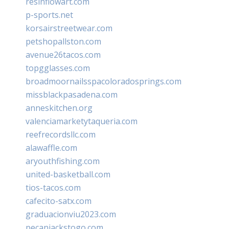
resinflowart.com
p-sports.net
korsairstreetwear.com
petshopallston.com
avenue26tacos.com
topgglasses.com
broadmoornailsspacoloradosprings.com
missblackpasadena.com
anneskitchen.org
valenciamarketytaqueria.com
reefrecordsllc.com
alawaffle.com
aryouthfishing.com
united-basketball.com
tios-tacos.com
cafecito-satx.com
graduacionviu2023.com
pecanjackstogo.com