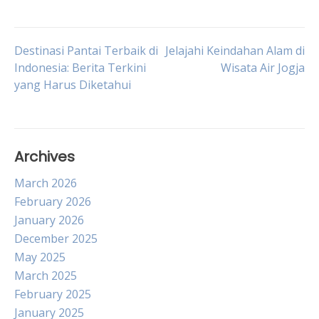
Post
Destinasi Pantai Terbaik di
Jelajahi Keindahan Alam di
Indonesia: Berita Terkini
Wisata Air Jogja
yang Harus Diketahui
navigation
Archives
March 2026
February 2026
January 2026
December 2025
May 2025
March 2025
February 2025
January 2025