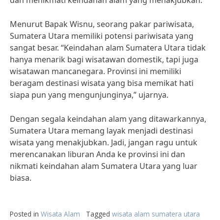
dan menikmati keindahan alam yang menakjubkan.
Menurut Bapak Wisnu, seorang pakar pariwisata,
Sumatera Utara memiliki potensi pariwisata yang
sangat besar. “Keindahan alam Sumatera Utara tidak
hanya menarik bagi wisatawan domestik, tapi juga
wisatawan mancanegara. Provinsi ini memiliki
beragam destinasi wisata yang bisa memikat hati
siapa pun yang mengunjunginya,” ujarnya.
Dengan segala keindahan alam yang ditawarkannya,
Sumatera Utara memang layak menjadi destinasi
wisata yang menakjubkan. Jadi, jangan ragu untuk
merencanakan liburan Anda ke provinsi ini dan
nikmati keindahan alam Sumatera Utara yang luar
biasa.
Posted in
Wisata Alam
Tagged
wisata alam sumatera utara