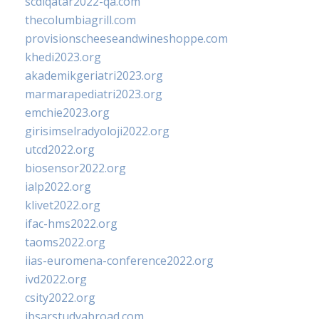
scdlqatar2022-qa.com
thecolumbiagrill.com
provisionscheeseandwineshoppe.com
khedi2023.org
akademikgeriatri2023.org
marmarapediatri2023.org
emchie2023.org
girisimselradyoloji2022.org
utcd2022.org
biosensor2022.org
ialp2022.org
klivet2022.org
ifac-hms2022.org
taoms2022.org
iias-euromena-conference2022.org
ivd2022.org
csity2022.org
ibsarstudyabroad.com