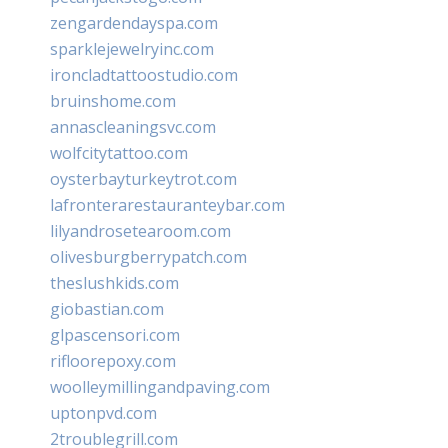
zengardendayspa.com
sparklejewelryinc.com
ironcladtattoostudio.com
bruinshome.com
annascleaningsvc.com
wolfcitytattoo.com
oysterbayturkeytrot.com
lafronterarestauranteybar.com
lilyandrosetearoom.com
olivesburgberrypatch.com
theslushkids.com
giobastian.com
glpascensori.com
rifloorepoxy.com
woolleymillingandpaving.com
uptonpvd.com
2troublegrill.com