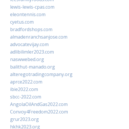
lewis-lewis-cpas.com
eleontennis.com
cyetus.com
bradfordshops.com
almadenranchsanjose.com
advocatevijay.com
adlibilimler2023.com
naswwebed.org
balithut-manado.org
alteregotradingcompany.org
aprce2022.com
ibie2022.com
sbcc-2022.com
AngolaOilAndGas2022.com
Convoy4Freedom2022.com
grur2023.org
hkhk2023.org