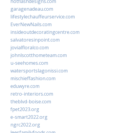
hotflashdesigns.com
garagenadeau.com
lifestylechauffeurservice.com
EverNewNails.com
insideoutdecoratingcentre.com
salvatoresinpoint.com
jovialfloralco.com
johnlscotthometeam.com
u-seehomes.com
watersportslagonissi.com
mischieffashion.com
eduwyre.com
retro-interiors.com
theblvd-boise.com
fpet2023.org
e-smart2022.org
ngrc2022.org
leesfamilyfoods.com