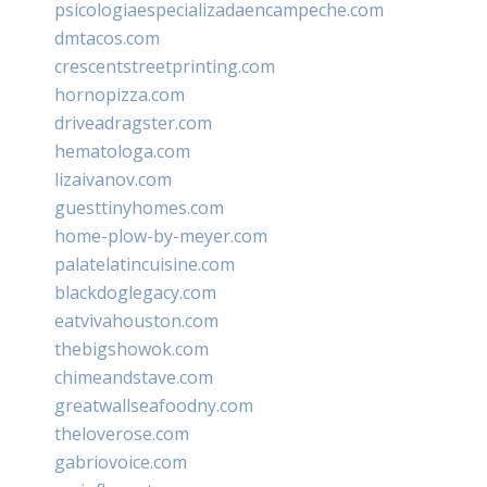
psicologiaespecializadaencampeche.com
dmtacos.com
crescentstreetprinting.com
hornopizza.com
driveadragster.com
hematologa.com
lizaivanov.com
guesttinyhomes.com
home-plow-by-meyer.com
palatelatincuisine.com
blackdoglegacy.com
eatvivahouston.com
thebigshowok.com
chimeandstave.com
greatwallseafoodny.com
theloverose.com
gabriovoice.com