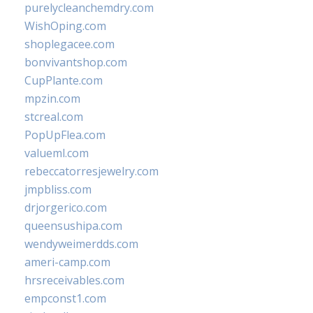
purelycleanchemdry.com
WishOping.com
shoplegacee.com
bonvivantshop.com
CupPlante.com
mpzin.com
stcreal.com
PopUpFlea.com
valueml.com
rebeccatorresjewelry.com
jmpbliss.com
drjorgerico.com
queensushipa.com
wendyweimerdds.com
ameri-camp.com
hrsreceivables.com
empconst1.com