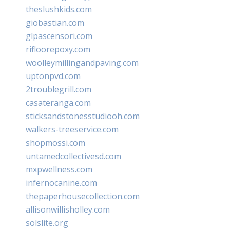
theslushkids.com
giobastian.com
glpascensori.com
rifloorepoxy.com
woolleymillingandpaving.com
uptonpvd.com
2troublegrill.com
casateranga.com
sticksandstonesstudiooh.com
walkers-treeservice.com
shopmossi.com
untamedcollectivesd.com
mxpwellness.com
infernocanine.com
thepaperhousecollection.com
allisonwillisholley.com
solslite.org