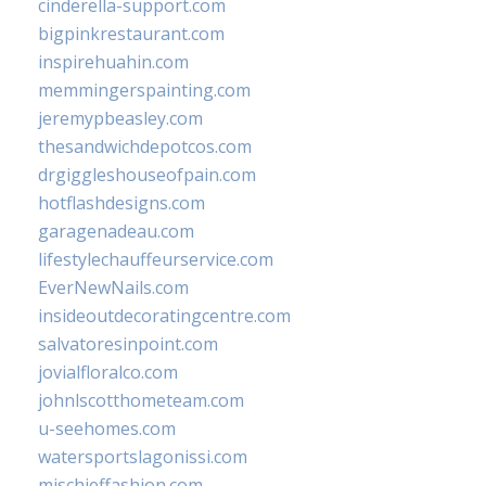
cinderella-support.com
bigpinkrestaurant.com
inspirehuahin.com
memmingerspainting.com
jeremypbeasley.com
thesandwichdepotcos.com
drgiggleshouseofpain.com
hotflashdesigns.com
garagenadeau.com
lifestylechauffeurservice.com
EverNewNails.com
insideoutdecoratingcentre.com
salvatoresinpoint.com
jovialfloralco.com
johnlscotthometeam.com
u-seehomes.com
watersportslagonissi.com
mischieffashion.com