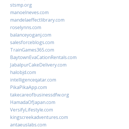
stsmp.org
manoelneves.com
mandelaeffectlibrary.com
roselynns.com
balanceyoganj.com
salesforceblogs.com
TrainGames365.com
BaytownEvaCationRentals.com
JabalpurCakeDelivery.com
halobjd.com
intelligenceqatar.com
PikaPikaApp.com
takecareofbusinessdfw.org
HamadaOfJapan.com
VersifyLifestyle.com
kingscreekadventures.com
antaeuslabs.com