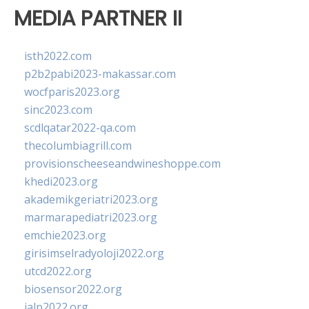
MEDIA PARTNER II
isth2022.com
p2b2pabi2023-makassar.com
wocfparis2023.org
sinc2023.com
scdlqatar2022-qa.com
thecolumbiagrill.com
provisionscheeseandwineshoppe.com
khedi2023.org
akademikgeriatri2023.org
marmarapediatri2023.org
emchie2023.org
girisimselradyoloji2022.org
utcd2022.org
biosensor2022.org
ialp2022.org