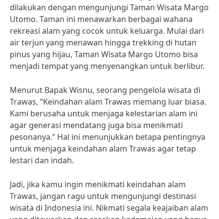
dilakukan dengan mengunjungi Taman Wisata Margo
Utomo. Taman ini menawarkan berbagai wahana
rekreasi alam yang cocok untuk keluarga. Mulai dari
air terjun yang menawan hingga trekking di hutan
pinus yang hijau, Taman Wisata Margo Utomo bisa
menjadi tempat yang menyenangkan untuk berlibur.
Menurut Bapak Wisnu, seorang pengelola wisata di
Trawas, “Keindahan alam Trawas memang luar biasa.
Kami berusaha untuk menjaga kelestarian alam ini
agar generasi mendatang juga bisa menikmati
pesonanya.” Hal ini menunjukkan betapa pentingnya
untuk menjaga keindahan alam Trawas agar tetap
lestari dan indah.
Jadi, jika kamu ingin menikmati keindahan alam
Trawas, jangan ragu untuk mengunjungi destinasi
wisata di Indonesia ini. Nikmati segala keajaiban alam