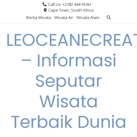
Skip
Call Us: +2782 444 YEAH
to
Cape Town, South Africa
content
Berita Wisata
Wisata Air
Wisata Alam
LEOCEANECREA
– Informasi
Seputar
Wisata
Terbaik Dunia