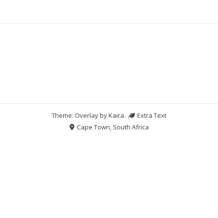
Theme: Overlay by
Kaira
.
Extra Text
Cape Town, South Africa