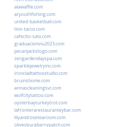
alawaffle.com
aryouthfishing.com
united-basketball.com
tios-tacos.com
cafecito-satx.com
graduacionviu2023.com
pecanjackstogo.com
zengardendayspa.com
sparklejewelryinc.com
ironcladtattoostudio.com
bruinshome.com
annascleaningsvc.com
wolfcitytattoo.com
oysterbayturkeytrot.com
lafronterarestauranteybar.com
lilyandrosetearoom.com
olivesburgberrypatch.com