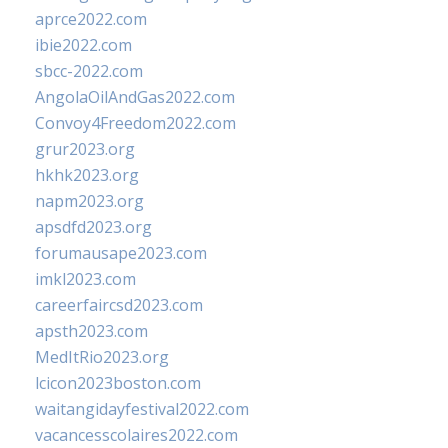
aprce2022.com
ibie2022.com
sbcc-2022.com
AngolaOilAndGas2022.com
Convoy4Freedom2022.com
grur2023.org
hkhk2023.org
napm2023.org
apsdfd2023.org
forumausape2023.com
imkl2023.com
careerfaircsd2023.com
apsth2023.com
MedItRio2023.org
lcicon2023boston.com
waitangidayfestival2022.com
vacancesscolaires2022.com