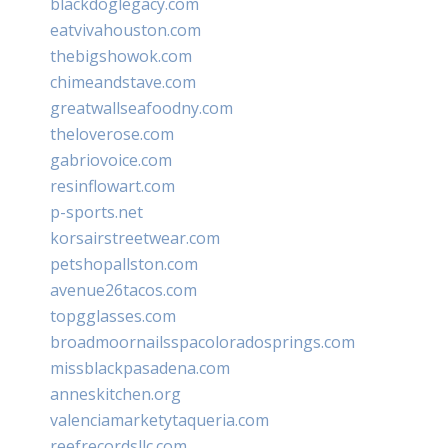
blackdoglegacy.com
eatvivahouston.com
thebigshowok.com
chimeandstave.com
greatwallseafoodny.com
theloverose.com
gabriovoice.com
resinflowart.com
p-sports.net
korsairstreetwear.com
petshopallston.com
avenue26tacos.com
topgglasses.com
broadmoornailsspacoloradosprings.com
missblackpasadena.com
anneskitchen.org
valenciamarketytaqueria.com
reefrecordsllc.com