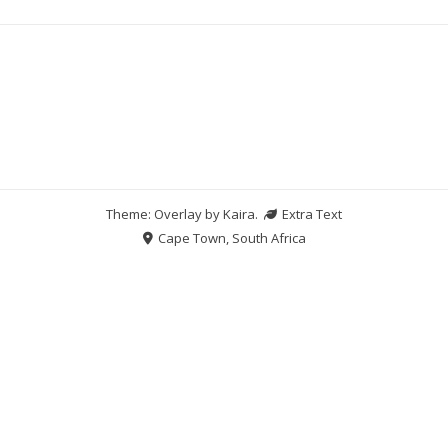
Theme: Overlay by
Kaira
.
Extra Text
Cape Town, South Africa