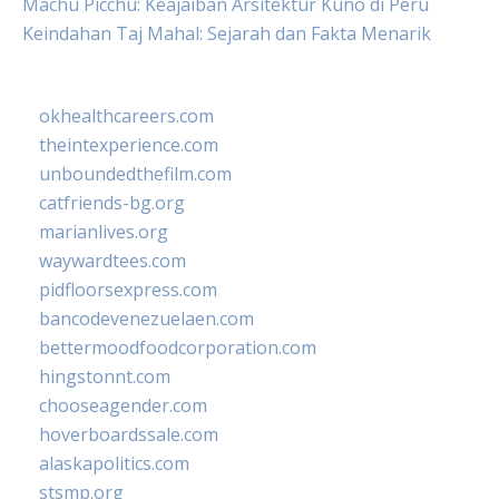
Machu Picchu: Keajaiban Arsitektur Kuno di Peru
Keindahan Taj Mahal: Sejarah dan Fakta Menarik
okhealthcareers.com
theintexperience.com
unboundedthefilm.com
catfriends-bg.org
marianlives.org
waywardtees.com
pidfloorsexpress.com
bancodevenezuelaen.com
bettermoodfoodcorporation.com
hingstonnt.com
chooseagender.com
hoverboardssale.com
alaskapolitics.com
stsmp.org