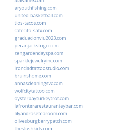
alawaffle.com
aryouthfishing.com
united-basketball.com
tios-tacos.com
cafecito-satx.com
graduacionviu2023.com
pecanjackstogo.com
zengardendayspa.com
sparklejewelryinc.com
ironcladtattoostudio.com
bruinshome.com
annascleaningsvc.com
wolfcitytattoo.com
oysterbayturkeytrot.com
lafronterarestauranteybar.com
lilyandrosetearoom.com
olivesburgberrypatch.com
theslushkids.com