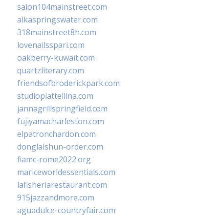
salon104mainstreet.com
alkaspringswater.com
318mainstreet8h.com
lovenailsspari.com
oakberry-kuwait.com
quartzliterary.com
friendsofbroderickpark.com
studiopiattellina.com
jannagrillspringfield.com
fujiyamacharleston.com
elpatronchardon.com
donglaishun-order.com
fiamc-rome2022.org
mariceworldessentials.com
lafisheriarestaurant.com
915jazzandmore.com
aguadulce-countryfair.com