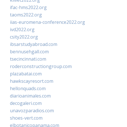
klivet2022.org
ifac-hms2022.org
taoms2022.org
iias-euromena-conference2022.org
ivd2022.org
csity2022.org
ibsarstudyabroad.com
bennusehgall.com
tsecincinnati.com
roderconstructiongroup.com
plazabatai.com
hawkscayresort.com
hellonquads.com
diarioanimales.com
decogaleri.com
unavozparadios.com
shoes-vert.com
elbotanicopanama.com