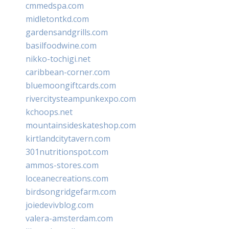
cmmedspa.com
midletontkd.com
gardensandgrills.com
basilfoodwine.com
nikko-tochigi.net
caribbean-corner.com
bluemoongiftcards.com
rivercitysteampunkexpo.com
kchoops.net
mountainsideskateshop.com
kirtlandcitytavern.com
301nutritionspot.com
ammos-stores.com
loceanecreations.com
birdsongridgefarm.com
joiedevivblog.com
valera-amsterdam.com