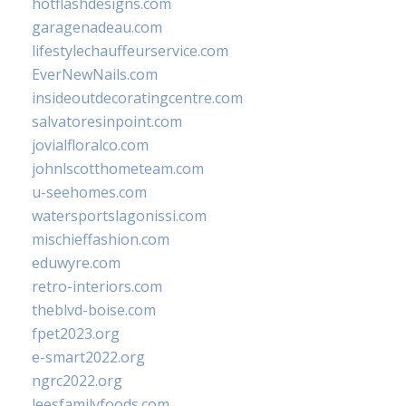
hotflashdesigns.com
garagenadeau.com
lifestylechauffeurservice.com
EverNewNails.com
insideoutdecoratingcentre.com
salvatoresinpoint.com
jovialfloralco.com
johnlscotthometeam.com
u-seehomes.com
watersportslagonissi.com
mischieffashion.com
eduwyre.com
retro-interiors.com
theblvd-boise.com
fpet2023.org
e-smart2022.org
ngrc2022.org
leesfamilyfoods.com