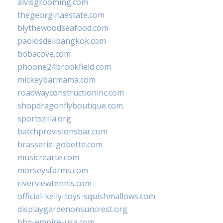
alvisgrooming.com
thegeorginaestate.com
blythewoodseafood.com
paolosdelibangkok.com
bobacove.com
phoone24brookfield.com
mickeybarmama.com
roadwayconstructioninc.com
shopdragonflyboutique.com
sportszilla.org
batchprovisionsbar.com
brasserie-gobette.com
musicrearte.com
morseysfarms.com
riverviewtennis.com
official-kelly-toys-squishmallows.com
displaygardenonsuncrest.org
bbq-empire-usa.com