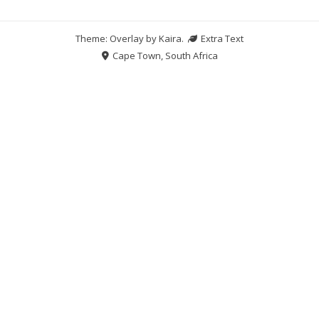
Theme: Overlay by
Kaira
.
Extra Text
Cape Town, South Africa