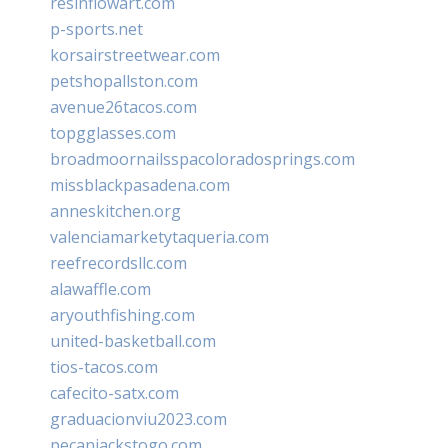
resinflowart.com
p-sports.net
korsairstreetwear.com
petshopallston.com
avenue26tacos.com
topgglasses.com
broadmoornailsspacoloradosprings.com
missblackpasadena.com
anneskitchen.org
valenciamarketytaqueria.com
reefrecordsllc.com
alawaffle.com
aryouthfishing.com
united-basketball.com
tios-tacos.com
cafecito-satx.com
graduacionviu2023.com
pecanjackstogo.com