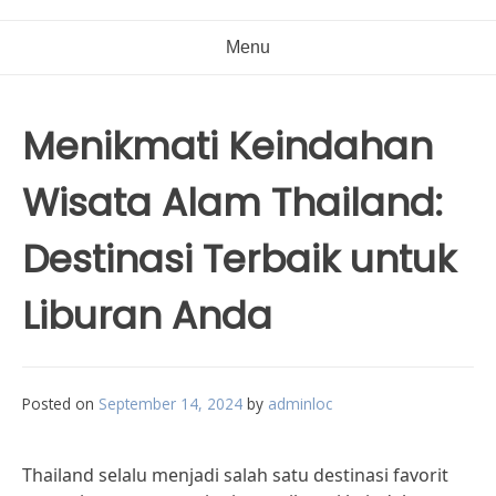
Menu
Menikmati Keindahan
Wisata Alam Thailand:
Destinasi Terbaik untuk
Liburan Anda
Posted on
September 14, 2024
by
adminloc
Thailand selalu menjadi salah satu destinasi favorit