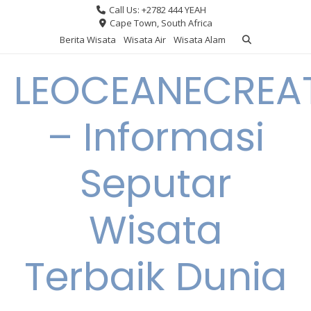
Skip
Call Us: +2782 444 YEAH
to
Cape Town, South Africa
content
Berita Wisata
Wisata Air
Wisata Alam
LEOCEANECREA
– Informasi
Seputar
Wisata
Terbaik Dunia