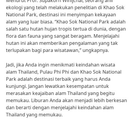
Menurut Prof. Supakorn Winijchai, seorang ahli
ekologi yang telah melakukan penelitian di Khao Sok
National Park, destinasi ini menyimpan kekayaan
alam yang luar biasa. “Khao Sok National Park adalah
salah satu hutan hujan tropis tertua di dunia, dengan
flora dan fauna yang sangat beragam. Menjelajahi
hutan ini akan memberikan pengalaman yang tak
terlupakan bagi para wisatawan,” ungkapnya.
Jadi, jika Anda ingin menikmati keindahan wisata
alam Thailand, Pulau Phi Phi dan Khao Sok National
Park adalah destinasi terbaik yang harus Anda
kunjungi. Jangan lewatkan kesempatan untuk
merasakan keajaiban alam Thailand yang begitu
memukau. Liburan Anda akan menjadi lebih berkesan
dan berarti dengan menjelajahi keindahan alam
Thailand yang memukau.