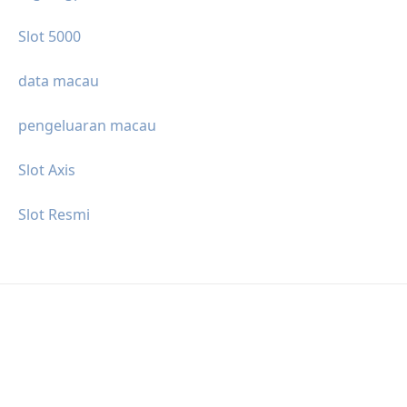
Slot 5000
data macau
pengeluaran macau
Slot Axis
Slot Resmi