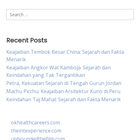
Search
for:
Recent Posts
Keajaiban Tembok Besar China: Sejarah dan Fakta
Menarik
Keajaiban Angkor Wat Kamboja: Sejarah dan
Keindahan yang Tak Tergantikan
Petra, Kekuatan Sejarah di Tengah Gurun Jordan
Machu Picchu: Keajaiban Arsitektur Kuno di Peru
Keindahan Taj Mahal: Sejarah dan Fakta Menarik
okhealthcareers.com
theintexperience.com
unboundedthefilm.com