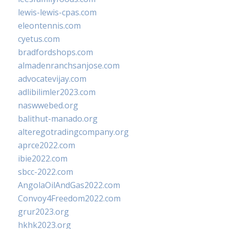
lewis-lewis-cpas.com
eleontennis.com
cyetus.com
bradfordshops.com
almadenranchsanjose.com
advocatevijay.com
adlibilimler2023.com
naswwebed.org
balithut-manado.org
alteregotradingcompany.org
aprce2022.com
ibie2022.com
sbcc-2022.com
AngolaOilAndGas2022.com
Convoy4Freedom2022.com
grur2023.org
hkhk2023.org