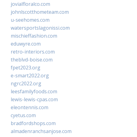
jovialfloralco.com
johnlscotthometeam.com
u-seehomes.com
watersportslagonissi.com
mischieffashion.com
eduwyre.com
retro-interiors.com
theblvd-boise.com
fpet2023.org
e-smart2022.org
ngrc2022.org
leesfamilyfoods.com
lewis-lewis-cpas.com
eleontennis.com
cyetus.com
bradfordshops.com
almadenranchsanjose.com