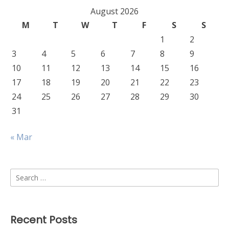
August 2026
M
T
W
T
F
S
S
1
2
3
4
5
6
7
8
9
10
11
12
13
14
15
16
17
18
19
20
21
22
23
24
25
26
27
28
29
30
31
« Mar
Search
for:
Recent Posts