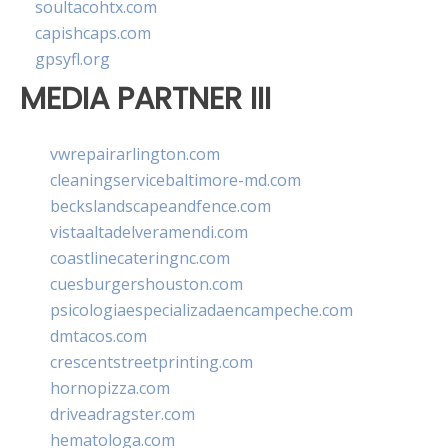
soultacohtx.com
capishcaps.com
gpsyfl.org
MEDIA PARTNER III
vwrepairarlington.com
cleaningservicebaltimore-md.com
beckslandscapeandfence.com
vistaaltadelveramendi.com
coastlinecateringnc.com
cuesburgershouston.com
psicologiaespecializadaencampeche.com
dmtacos.com
crescentstreetprinting.com
hornopizza.com
driveadragster.com
hematologa.com