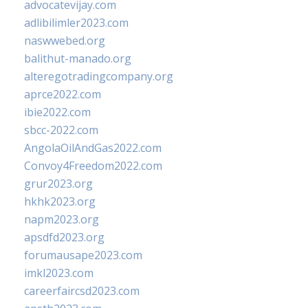
advocatevijay.com
adlibilimler2023.com
naswwebed.org
balithut-manado.org
alteregotradingcompany.org
aprce2022.com
ibie2022.com
sbcc-2022.com
AngolaOilAndGas2022.com
Convoy4Freedom2022.com
grur2023.org
hkhk2023.org
napm2023.org
apsdfd2023.org
forumausape2023.com
imkl2023.com
careerfaircsd2023.com