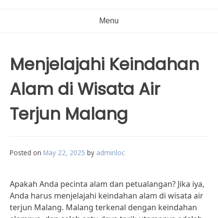
Menu
Menjelajahi Keindahan
Alam di Wisata Air
Terjun Malang
Posted on
May 22, 2025
by
adminloc
Apakah Anda pecinta alam dan petualangan? Jika iya,
Anda harus menjelajahi keindahan alam di wisata air
terjun Malang. Malang terkenal dengan keindahan