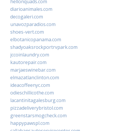
hellonquads.com
diarioanimales.com
decogaleri.com
unavozparadios.com
shoes-vert.com
elbotanicopanama.com
shadyoaksrockportrvpark.com
jccoinlaundry.com
kautorepair.com
marjaeswinebar.com
elmazatlanclinton.com
ideacoffeenyc.com
odieschillicothe.com
lacantinitagalesburg.com
pizzadeliverybristol.com
greenstarsmogcheck.com
happypawspl.com
callahansautoservicecenter.com