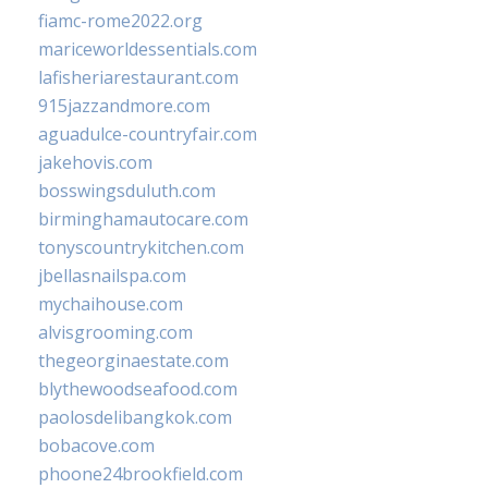
fiamc-rome2022.org
mariceworldessentials.com
lafisheriarestaurant.com
915jazzandmore.com
aguadulce-countryfair.com
jakehovis.com
bosswingsduluth.com
birminghamautocare.com
tonyscountrykitchen.com
jbellasnailspa.com
mychaihouse.com
alvisgrooming.com
thegeorginaestate.com
blythewoodseafood.com
paolosdelibangkok.com
bobacove.com
phoone24brookfield.com