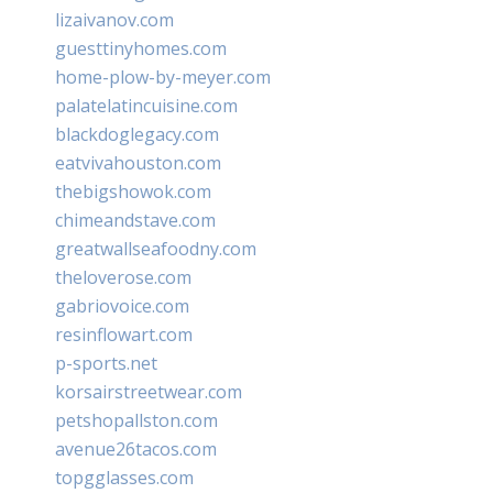
lizaivanov.com
guesttinyhomes.com
home-plow-by-meyer.com
palatelatincuisine.com
blackdoglegacy.com
eatvivahouston.com
thebigshowok.com
chimeandstave.com
greatwallseafoodny.com
theloverose.com
gabriovoice.com
resinflowart.com
p-sports.net
korsairstreetwear.com
petshopallston.com
avenue26tacos.com
topgglasses.com