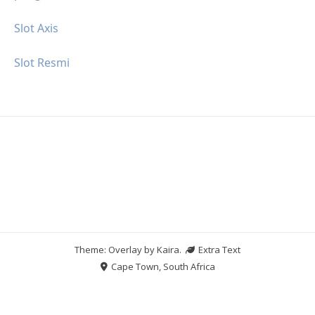
Slot Axis
Slot Resmi
Theme: Overlay by
Kaira
.
Extra Text
Cape Town, South Africa