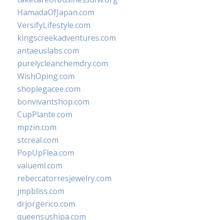
HamadaOfJapan.com
VersifyLifestyle.com
kingscreekadventures.com
antaeuslabs.com
purelycleanchemdry.com
WishOping.com
shoplegacee.com
bonvivantshop.com
CupPlante.com
mpzin.com
stcreal.com
PopUpFlea.com
valueml.com
rebeccatorresjewelry.com
jmpbliss.com
drjorgerico.com
queensushipa.com