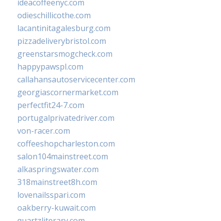
ideacoffeenyc.com
odieschillicothe.com
lacantinitagalesburg.com
pizzadeliverybristol.com
greenstarsmogcheck.com
happypawspl.com
callahansautoservicecenter.com
georgiascornermarket.com
perfectfit24-7.com
portugalprivatedriver.com
von-racer.com
coffeeshopcharleston.com
salon104mainstreet.com
alkaspringswater.com
318mainstreet8h.com
lovenailsspari.com
oakberry-kuwait.com
quartzliterary.com