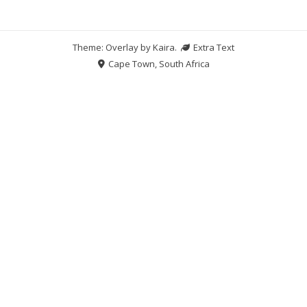
Theme: Overlay by
Kaira
.
Extra Text
Cape Town, South Africa