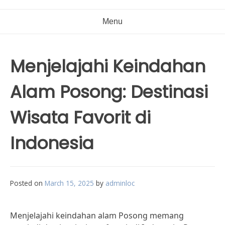
Menu
Menjelajahi Keindahan
Alam Posong: Destinasi
Wisata Favorit di
Indonesia
Posted on
March 15, 2025
by
adminloc
Menjelajahi keindahan alam Posong memang