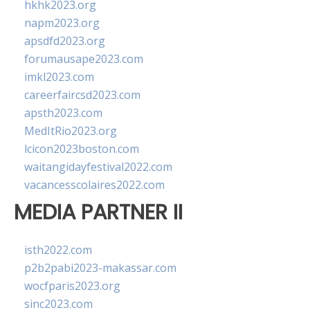
hkhk2023.org
napm2023.org
apsdfd2023.org
forumausape2023.com
imkl2023.com
careerfaircsd2023.com
apsth2023.com
MedItRio2023.org
lcicon2023boston.com
waitangidayfestival2022.com
vacancesscolaires2022.com
MEDIA PARTNER II
isth2022.com
p2b2pabi2023-makassar.com
wocfparis2023.org
sinc2023.com