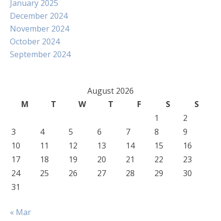
January 2025
December 2024
November 2024
October 2024
September 2024
August 2026
M
T
W
T
F
S
S
1
2
3
4
5
6
7
8
9
10
11
12
13
14
15
16
17
18
19
20
21
22
23
24
25
26
27
28
29
30
31
« Mar