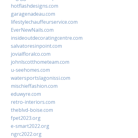
hotflashdesigns.com
garagenadeau.com
lifestylechauffeurservice.com
EverNewNails.com
insideoutdecoratingcentre.com
salvatoresinpoint.com
jovialfloralco.com
johnlscotthometeam.com
u-seehomes.com
watersportslagonissi.com
mischieffashion.com
eduwyre.com
retro-interiors.com
theblvd-boise.com
fpet2023.org
e-smart2022.org
ngrc2022.org