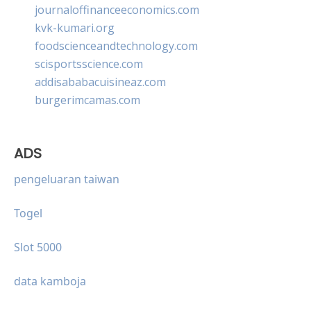
journaloffinanceeconomics.com
kvk-kumari.org
foodscienceandtechnology.com
scisportsscience.com
addisababacuisineaz.com
burgerimcamas.com
ADS
pengeluaran taiwan
Togel
Slot 5000
data kamboja