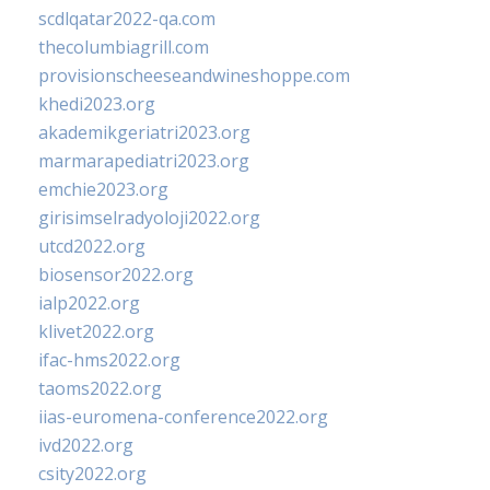
scdlqatar2022-qa.com
thecolumbiagrill.com
provisionscheeseandwineshoppe.com
khedi2023.org
akademikgeriatri2023.org
marmarapediatri2023.org
emchie2023.org
girisimselradyoloji2022.org
utcd2022.org
biosensor2022.org
ialp2022.org
klivet2022.org
ifac-hms2022.org
taoms2022.org
iias-euromena-conference2022.org
ivd2022.org
csity2022.org