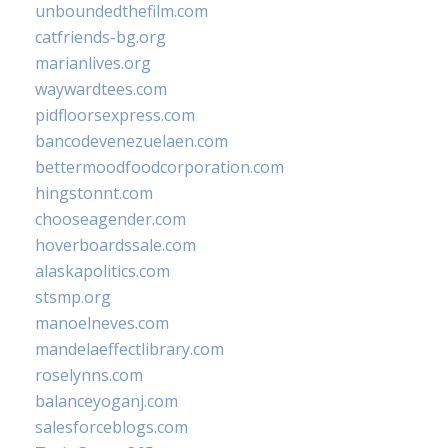
unboundedthefilm.com
catfriends-bg.org
marianlives.org
waywardtees.com
pidfloorsexpress.com
bancodevenezuelaen.com
bettermoodfoodcorporation.com
hingstonnt.com
chooseagender.com
hoverboardssale.com
alaskapolitics.com
stsmp.org
manoelneves.com
mandelaeffectlibrary.com
roselynns.com
balanceyoganj.com
salesforceblogs.com