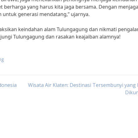
t berharga yang harus kita jaga bersama. Dengan menjag
am untuk generasi mendatang,” ujarnya.
yaksikan keindahan alam Tulungagung dan nikmati pengal
kunjungi Tulungagung dan rasakan keajaiban alamnya!
ng
donesia
Wisata Air Klaten: Destinasi Tersembunyi yang
Dikun