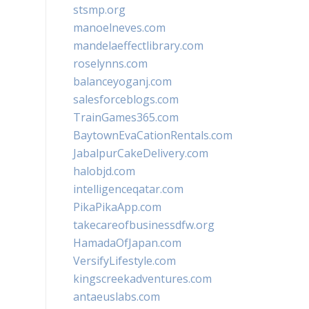
stsmp.org
manoelneves.com
mandelaeffectlibrary.com
roselynns.com
balanceyoganj.com
salesforceblogs.com
TrainGames365.com
BaytownEvaCationRentals.com
JabalpurCakeDelivery.com
halobjd.com
intelligenceqatar.com
PikaPikaApp.com
takecareofbusinessdfw.org
HamadaOfJapan.com
VersifyLifestyle.com
kingscreekadventures.com
antaeuslabs.com