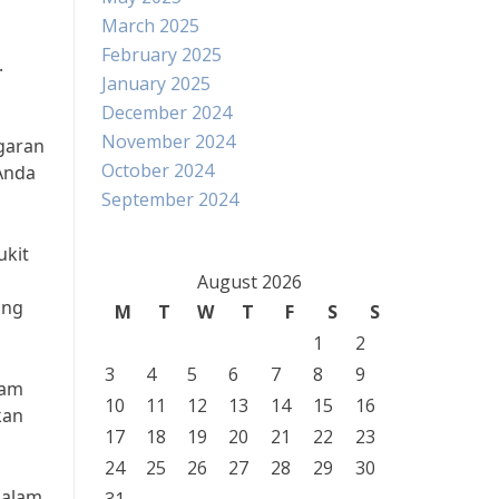
March 2025
February 2025
.
January 2025
December 2024
November 2024
egaran
October 2024
Anda
September 2024
ukit
August 2026
ang
M
T
W
T
F
S
S
1
2
3
4
5
6
7
8
9
lam
10
11
12
13
14
15
16
kan
17
18
19
20
21
22
23
24
25
26
27
28
29
30
 alam