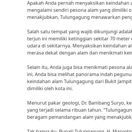
Apakah Anda pernah menyaksikan keindahan a
mengalami sendiri pesona alam yang dimiliki o
menakjubkan, Tulungagung menawarkan pengal
Salah satu tempat yang wajib dikunjungi adalah
terjun ini memiliki ketinggian sekitar 70 met
udara di sekitarnya. Menyaksikan keindahan 
merasa dekat dengan alam dan menikmati kei
Selain itu, Anda juga bisa menikmati pesona al
ini, Anda bisa melihat panorama indah pegu
keindahan alam Tulungagung dari Bukit Jamp
dimiliki oleh kota ini.
Menurut pakar geologi, Dr. Bambang Suryo, k
yang terjadi selama ribuan tahun. “Tulungagu
beragam pemandangan alam yang menakjubkan
Tak hanya itu, Bupati Tulungagung, H. Maryo