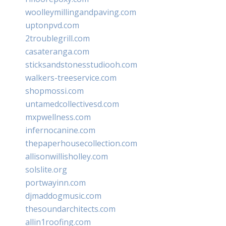
woolleymillingandpaving.com
uptonpvd.com
2troublegrill.com
casateranga.com
sticksandstonesstudiooh.com
walkers-treeservice.com
shopmossi.com
untamedcollectivesd.com
mxpwellness.com
infernocanine.com
thepaperhousecollection.com
allisonwillisholley.com
solslite.org
portwayinn.com
djmaddogmusic.com
thesoundarchitects.com
allin1roofing.com