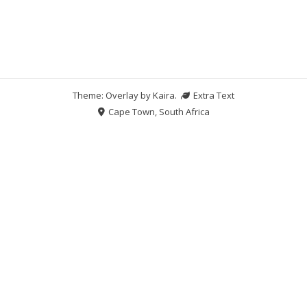
Theme: Overlay by
Kaira
.
Extra Text
Cape Town, South Africa