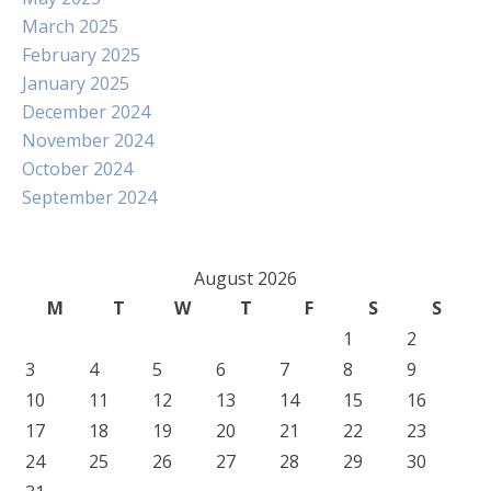
March 2025
February 2025
January 2025
December 2024
November 2024
October 2024
September 2024
August 2026
M
T
W
T
F
S
S
1
2
3
4
5
6
7
8
9
10
11
12
13
14
15
16
17
18
19
20
21
22
23
24
25
26
27
28
29
30