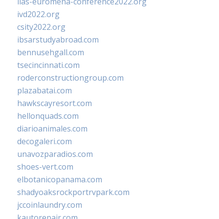
iias-euromena-conference2022.org
ivd2022.org
csity2022.org
ibsarstudyabroad.com
bennusehgall.com
tsecincinnati.com
roderconstructiongroup.com
plazabatai.com
hawkscayresort.com
hellonquads.com
diarioanimales.com
decogaleri.com
unavozparadios.com
shoes-vert.com
elbotanicopanama.com
shadyoaksrockportrvpark.com
jccoinlaundry.com
kautorepair.com