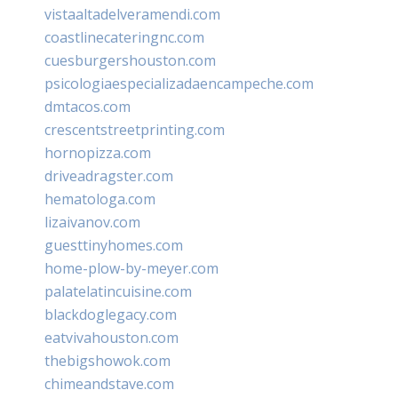
vistaaltadelveramendi.com
coastlinecateringnc.com
cuesburgershouston.com
psicologiaespecializadaencampeche.com
dmtacos.com
crescentstreetprinting.com
hornopizza.com
driveadragster.com
hematologa.com
lizaivanov.com
guesttinyhomes.com
home-plow-by-meyer.com
palatelatincuisine.com
blackdoglegacy.com
eatvivahouston.com
thebigshowok.com
chimeandstave.com