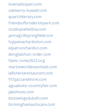
lovenailsspari.com
oakberry-kuwait.com
quartzliterary.com
friendsofbroderickpark.com
studiopiattellina.com
jannagrillspringfield.com
fujiyamacharleston.com
elpatronchardon.com
donglaishun-order.com
fiamc-rome2022.org
mariceworldessentials.com
lafisheriarestaurant.com
915jazzandmore.com
aguadulce-countryfair.com
jakehovis.com
bosswingsduluth.com
birminghamautocare.com