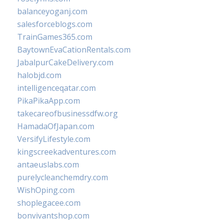
balanceyoganj.com
salesforceblogs.com
TrainGames365.com
BaytownEvaCationRentals.com
JabalpurCakeDelivery.com
halobjd.com
intelligenceqatar.com
PikaPikaApp.com
takecareofbusinessdfw.org
HamadaOfJapan.com
VersifyLifestyle.com
kingscreekadventures.com
antaeuslabs.com
purelycleanchemdry.com
WishOping.com
shoplegacee.com
bonvivantshop.com