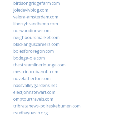
birdsongridgefarm.com
joiedevivblog.com
valera-amsterdam.com
libertybrandhemp.com
norwoodinnwi.com
neighboursmarket.com
blackanguscareers.com
bolesfororegon.com
bodega-ole.com
thestreamlinerlounge.com
mestrinorubanofc.com
novelatherton.com
nassvalleygardens.net
electjohnstewart.com
omptourtravels.com
tribratanews-polreskebumen.com
rsudbayuasih.org