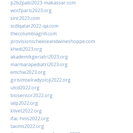
p2b2pabi2023-makassar.com
wocfparis2023.org
sinc2023.com
scdlqatar2022-qa.com
thecolumbiagrill.com
provisionscheeseandwineshoppe.com
khedi2023.org
akademikgeriatri2023.org
marmarapediatri2023.org
emchie2023.org
girisimselradyoloji2022.org
utcd2022.org
biosensor2022.org
ialp2022.org
klivet2022.org
ifac-hms2022.org
taoms2022.org