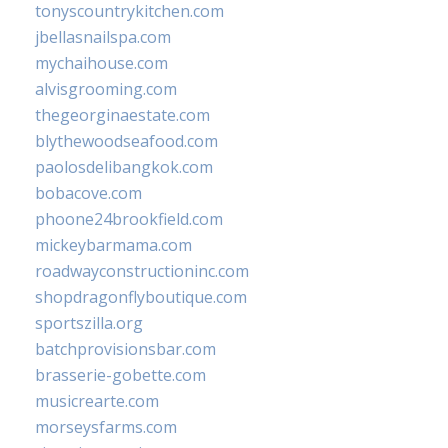
tonyscountrykitchen.com
jbellasnailspa.com
mychaihouse.com
alvisgrooming.com
thegeorginaestate.com
blythewoodseafood.com
paolosdelibangkok.com
bobacove.com
phoone24brookfield.com
mickeybarmama.com
roadwayconstructioninc.com
shopdragonflyboutique.com
sportszilla.org
batchprovisionsbar.com
brasserie-gobette.com
musicrearte.com
morseysfarms.com