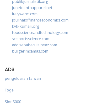
publikjurnalistik.org
juneteenthapparel.net
italywarm.com
journaloffinanceeconomics.com
kvk-kumari.org
foodscienceandtechnology.com
scisportsscience.com
addisababacuisineaz.com
burgerimcamas.com
ADS
pengeluaran taiwan
Togel
Slot 5000