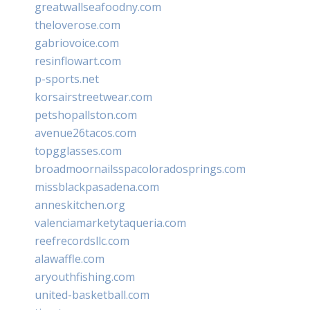
greatwallseafoodny.com
theloverose.com
gabriovoice.com
resinflowart.com
p-sports.net
korsairstreetwear.com
petshopallston.com
avenue26tacos.com
topgglasses.com
broadmoornailsspacoloradosprings.com
missblackpasadena.com
anneskitchen.org
valenciamarketytaqueria.com
reefrecordsllc.com
alawaffle.com
aryouthfishing.com
united-basketball.com