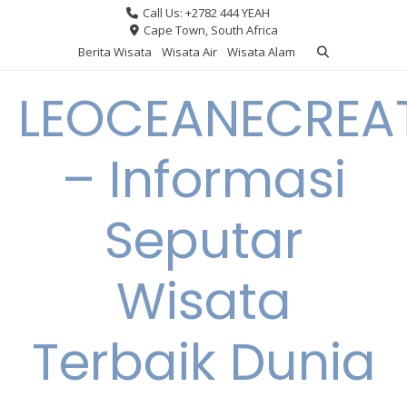
Skip
Call Us: +2782 444 YEAH
to
Cape Town, South Africa
content
Berita Wisata
Wisata Air
Wisata Alam
LEOCEANECREA
– Informasi
Seputar
Wisata
Terbaik Dunia