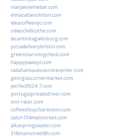
marjaeswinebar.com
elmazatlanclinton.com
ideacoffeenyc.com
odieschillicothe.com
lacantinitagalesburg.com
pizzadeliverybristol.com
greenstarsmogcheck.com
happypawspl.com
callahansautoservicecenter.com
georgiascornermarket.com
perfectfit24-7.com
portugalprivatedriver.com
von-racer.com
coffeeshopcharleston.com
salon104mainstreet.com
alkaspringswater.com
318mainstreet8h.com