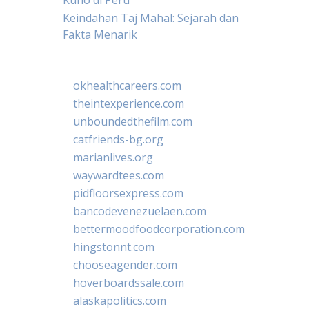
Kuno di Peru
Keindahan Taj Mahal: Sejarah dan
Fakta Menarik
okhealthcareers.com
theintexperience.com
unboundedthefilm.com
catfriends-bg.org
marianlives.org
waywardtees.com
pidfloorsexpress.com
bancodevenezuelaen.com
bettermoodfoodcorporation.com
hingstonnt.com
chooseagender.com
hoverboardssale.com
alaskapolitics.com