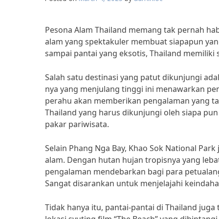
Pesona Alam Thailand memang tak pernah habi
alam yang spektakuler membuat siapapun yan
sampai pantai yang eksotis, Thailand memiliki 
Salah satu destinasi yang patut dikunjungi ad
nya yang menjulang tinggi ini menawarkan p
perahu akan memberikan pengalaman yang tak 
Thailand yang harus dikunjungi oleh siapa pu
pakar pariwisata.
Selain Phang Nga Bay, Khao Sok National Park 
alam. Dengan hutan hujan tropisnya yang leb
pengalaman mendebarkan bagi para petualan
Sangat disarankan untuk menjelajahi keindahan 
Tidak hanya itu, pantai-pantai di Thailand jug