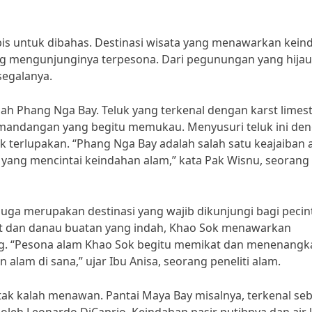
s untuk dibahas. Destinasi wisata yang menawarkan kein
g mengunjunginya terpesona. Dari pegunungan yang hijau
segalanya.
alah Phang Nga Bay. Teluk yang terkenal dengan karst limes
emandangan yang begitu memukau. Menyusuri teluk ini de
terlupakan. “Phang Nga Bay adalah salah satu keajaiban 
n yang mencintai keindahan alam,” kata Pak Wisnu, seorang
juga merupakan destinasi yang wajib dikunjungi bagi pecin
at dan danau buatan yang indah, Khao Sok menawarkan
g. “Pesona alam Khao Sok begitu memikat dan menenangk
alam di sana,” ujar Ibu Anisa, seorang peneliti alam.
a tak kalah menawan. Pantai Maya Bay misalnya, terkenal se