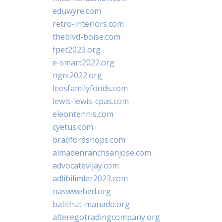
eduwyre.com
retro-interiors.com
theblvd-boise.com
fpet2023.org
e-smart2022.org
ngrc2022.org
leesfamilyfoods.com
lewis-lewis-cpas.com
eleontennis.com
cyetus.com
bradfordshops.com
almadenranchsanjose.com
advocatevijay.com
adlibilimler2023.com
naswwebed.org
balithut-manado.org
alteregotradingcompany.org