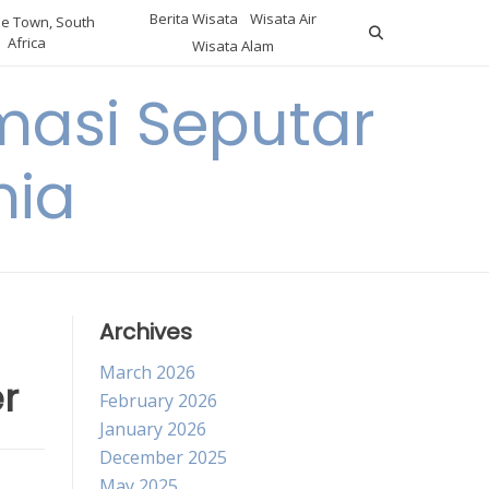
Berita Wisata
Wisata Air
e Town, South
Africa
Wisata Alam
masi Seputar
nia
Archives
March 2026
r
February 2026
January 2026
December 2025
May 2025