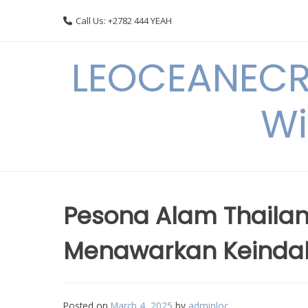
Skip
Call Us: +2782 444 YEAH
to
content
LEOCEANECRE
Wi
Pesona Alam Thailan
Menawarkan Keindah
Posted on
March 4, 2025
by
adminloc