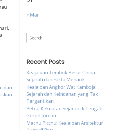
-
31
kau
« Mar
ari,
da
Search
for:
Recent Posts
Keajaiban Tembok Besar China:
Sejarah dan Fakta Menarik
Keajaiban Angkor Wat Kamboja:
u dan
Sejarah dan Keindahan yang Tak
skan
Tergantikan
Petra, Kekuatan Sejarah di Tengah
Gurun Jordan
Machu Picchu: Keajaiban Arsitektur