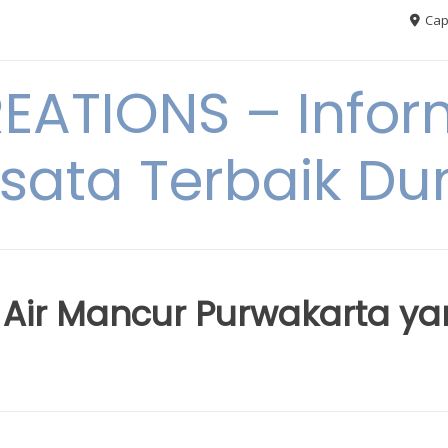
Cap
ATIONS – Infor
sata Terbaik Du
Air Mancur Purwakarta y