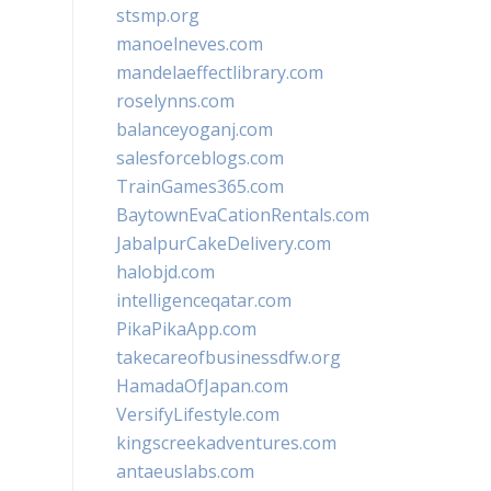
stsmp.org
manoelneves.com
mandelaeffectlibrary.com
roselynns.com
balanceyoganj.com
salesforceblogs.com
TrainGames365.com
BaytownEvaCationRentals.com
JabalpurCakeDelivery.com
halobjd.com
intelligenceqatar.com
PikaPikaApp.com
takecareofbusinessdfw.org
HamadaOfJapan.com
VersifyLifestyle.com
kingscreekadventures.com
antaeuslabs.com