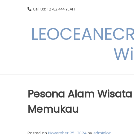
Skip
Call Us: +2782 444 YEAH
to
content
LEOCEANECRE
Wi
Pesona Alam Wisata 
Memukau
Posted on
November 25, 2024
by
adminloc