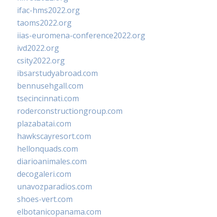
ifac-hms2022.org
taoms2022.org
iias-euromena-conference2022.org
ivd2022.org
csity2022.org
ibsarstudyabroad.com
bennusehgall.com
tsecincinnati.com
roderconstructiongroup.com
plazabatai.com
hawkscayresort.com
hellonquads.com
diarioanimales.com
decogaleri.com
unavozparadios.com
shoes-vert.com
elbotanicopanama.com