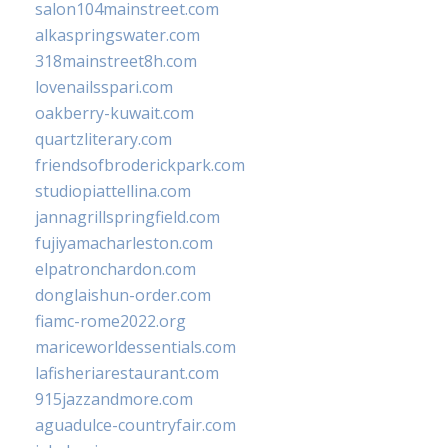
salon104mainstreet.com
alkaspringswater.com
318mainstreet8h.com
lovenailsspari.com
oakberry-kuwait.com
quartzliterary.com
friendsofbroderickpark.com
studiopiattellina.com
jannagrillspringfield.com
fujiyamacharleston.com
elpatronchardon.com
donglaishun-order.com
fiamc-rome2022.org
mariceworldessentials.com
lafisheriarestaurant.com
915jazzandmore.com
aguadulce-countryfair.com