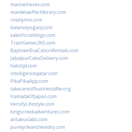
manoelneves.com
mandelaeffectlibrary.com
roselynns.com
balanceyoganj.com
salesforceblogs.com
TrainGames365.com
BaytownEvaCationRentals.com
JabalpurCakeDelivery.com
halobjd.com
intelligenceqatar.com
PikaPikaApp.com
takecareofbusinessdfw.org
HamadaOfJapan.com
VersifyLifestyle.com
kingscreekadventures.com
antaeuslabs.com
purelycleanchemdry.com