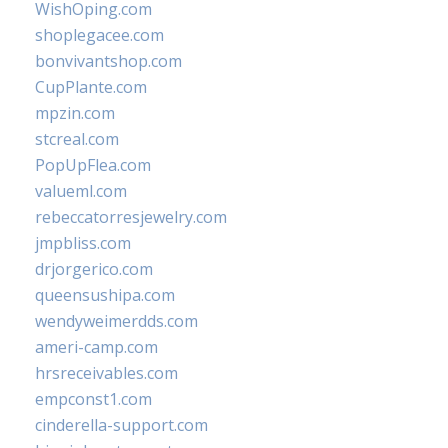
WishOping.com
shoplegacee.com
bonvivantshop.com
CupPlante.com
mpzin.com
stcreal.com
PopUpFlea.com
valueml.com
rebeccatorresjewelry.com
jmpbliss.com
drjorgerico.com
queensushipa.com
wendyweimerdds.com
ameri-camp.com
hrsreceivables.com
empconst1.com
cinderella-support.com