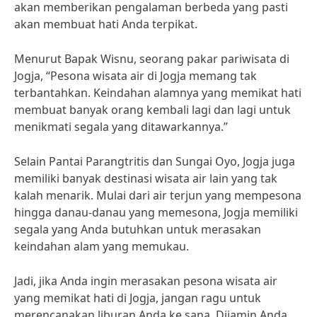
akan memberikan pengalaman berbeda yang pasti
akan membuat hati Anda terpikat.
Menurut Bapak Wisnu, seorang pakar pariwisata di
Jogja, “Pesona wisata air di Jogja memang tak
terbantahkan. Keindahan alamnya yang memikat hati
membuat banyak orang kembali lagi dan lagi untuk
menikmati segala yang ditawarkannya.”
Selain Pantai Parangtritis dan Sungai Oyo, Jogja juga
memiliki banyak destinasi wisata air lain yang tak
kalah menarik. Mulai dari air terjun yang mempesona
hingga danau-danau yang memesona, Jogja memiliki
segala yang Anda butuhkan untuk merasakan
keindahan alam yang memukau.
Jadi, jika Anda ingin merasakan pesona wisata air
yang memikat hati di Jogja, jangan ragu untuk
merencanakan liburan Anda ke sana. Dijamin Anda