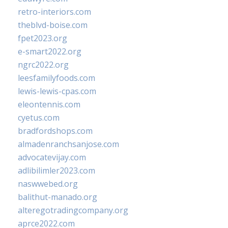
retro-interiors.com
theblvd-boise.com
fpet2023.org
e-smart2022.org
ngrc2022.org
leesfamilyfoods.com
lewis-lewis-cpas.com
eleontennis.com
cyetus.com
bradfordshops.com
almadenranchsanjose.com
advocatevijay.com
adlibilimler2023.com
naswwebed.org
balithut-manado.org
alteregotradingcompany.org
aprce2022.com