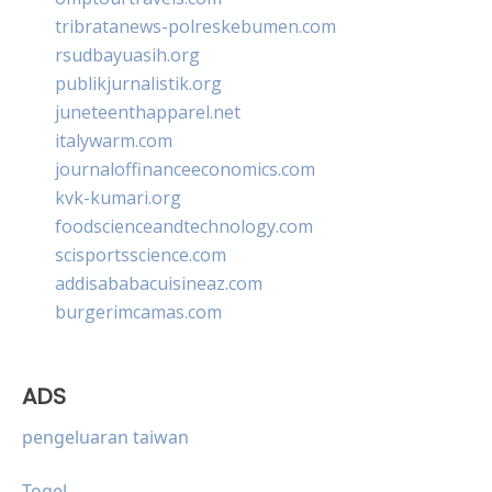
tribratanews-polreskebumen.com
rsudbayuasih.org
publikjurnalistik.org
juneteenthapparel.net
italywarm.com
journaloffinanceeconomics.com
kvk-kumari.org
foodscienceandtechnology.com
scisportsscience.com
addisababacuisineaz.com
burgerimcamas.com
ADS
pengeluaran taiwan
Togel