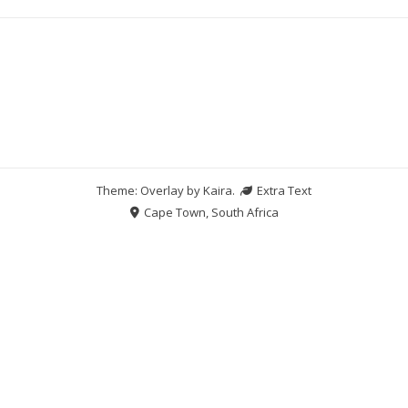
Theme: Overlay by
Kaira
.
Extra Text
Cape Town, South Africa