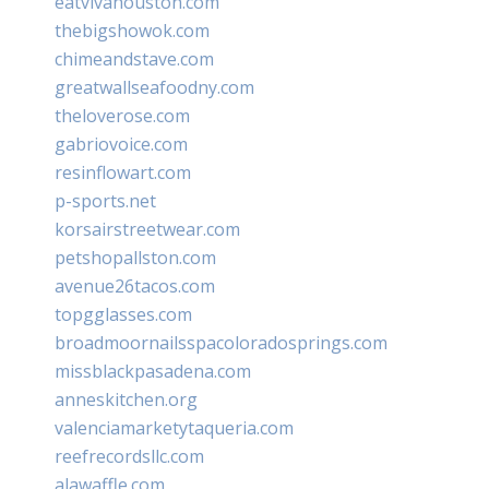
eatvivahouston.com
thebigshowok.com
chimeandstave.com
greatwallseafoodny.com
theloverose.com
gabriovoice.com
resinflowart.com
p-sports.net
korsairstreetwear.com
petshopallston.com
avenue26tacos.com
topgglasses.com
broadmoornailsspacoloradosprings.com
missblackpasadena.com
anneskitchen.org
valenciamarketytaqueria.com
reefrecordsllc.com
alawaffle.com