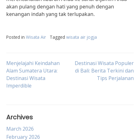
akan pulang dengan hati yang penuh dengan
kenangan indah yang tak terlupakan.
Posted in
Wisata Air
Tagged
wisata air jogja
Post
Menjelajahi Keindahan
Destinasi Wisata Populer
Alam Sumatera Utara:
di Bali: Berita Terkini dan
Destinasi Wisata
Tips Perjalanan
navigation
Imperdible
Archives
March 2026
February 2026