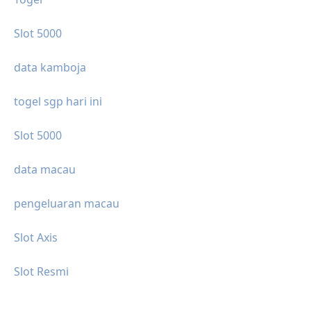
Slot 5000
data kamboja
togel sgp hari ini
Slot 5000
data macau
pengeluaran macau
Slot Axis
Slot Resmi