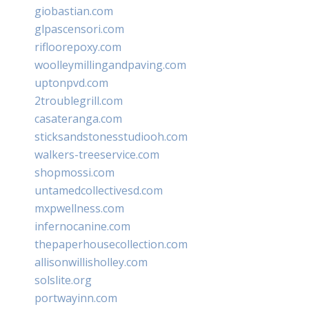
giobastian.com
glpascensori.com
rifloorepoxy.com
woolleymillingandpaving.com
uptonpvd.com
2troublegrill.com
casateranga.com
sticksandstonesstudiooh.com
walkers-treeservice.com
shopmossi.com
untamedcollectivesd.com
mxpwellness.com
infernocanine.com
thepaperhousecollection.com
allisonwillisholley.com
solslite.org
portwayinn.com