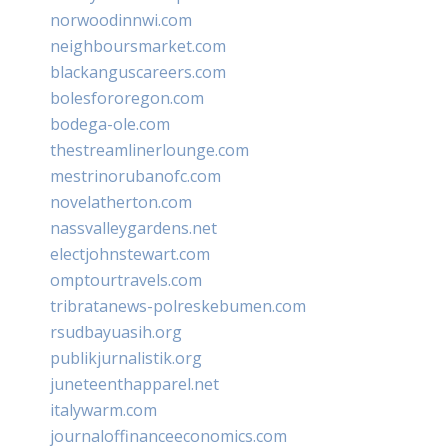
norwoodinnwi.com
neighboursmarket.com
blackanguscareers.com
bolesfororegon.com
bodega-ole.com
thestreamlinerlounge.com
mestrinorubanofc.com
novelatherton.com
nassvalleygardens.net
electjohnstewart.com
omptourtravels.com
tribratanews-polreskebumen.com
rsudbayuasih.org
publikjurnalistik.org
juneteenthapparel.net
italywarm.com
journaloffinanceeconomics.com