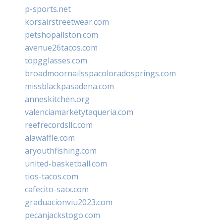
p-sports.net
korsairstreetwear.com
petshopallston.com
avenue26tacos.com
topgglasses.com
broadmoornailsspacoloradosprings.com
missblackpasadena.com
anneskitchen.org
valenciamarketytaqueria.com
reefrecordsllc.com
alawaffle.com
aryouthfishing.com
united-basketball.com
tios-tacos.com
cafecito-satx.com
graduacionviu2023.com
pecanjackstogo.com