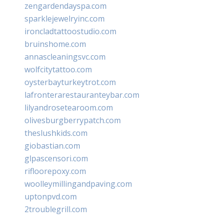
zengardendayspa.com
sparklejewelryinc.com
ironcladtattoostudio.com
bruinshome.com
annascleaningsvc.com
wolfcitytattoo.com
oysterbayturkeytrot.com
lafronterarestauranteybar.com
lilyandrosetearoom.com
olivesburgberrypatch.com
theslushkids.com
giobastian.com
glpascensori.com
rifloorepoxy.com
woolleymillingandpaving.com
uptonpvd.com
2troublegrill.com