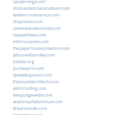
casateranga.com
sticksandstonesstudiooh.com
walkers-treeservice.com
shopmossi.com
untamedcollectivesd.com
mxpwellness.com
infernocanine.com
thepaperhousecollection.com
allisonwillisholley.com
solslite.org
portwayinn.com
djmaddogmusic.com
thesoundarchitects.com
allin1roofing.com
keepjudgewebb.com
anatomyofadventure.com
drivancastillo.com
cmmedspa.com