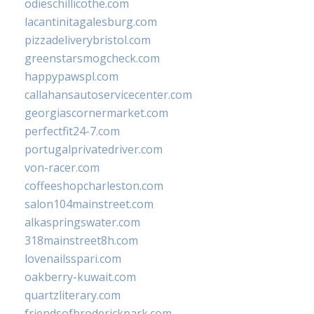
odieschillicothe.com
lacantinitagalesburg.com
pizzadeliverybristol.com
greenstarsmogcheck.com
happypawspl.com
callahansautoservicecenter.com
georgiascornermarket.com
perfectfit24-7.com
portugalprivatedriver.com
von-racer.com
coffeeshopcharleston.com
salon104mainstreet.com
alkaspringswater.com
318mainstreet8h.com
lovenailsspari.com
oakberry-kuwait.com
quartzliterary.com
friendsofbroderickpark.com