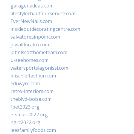
garagenadeau.com
lifestylechauffeurservice.com
EverNewNails.com
insideoutdecoratingcentre.com
salvatoresinpoint.com
jovialfloralco.com
johnlscotthometeam.com
u-seehomes.com
watersportslagonissi.com
mischieffashion.com
eduwyre.com
retro-interiors.com
theblvd-boise.com
fpet2023.org
e-smart2022.org
ngrc2022.org
leesfamilyfoods.com