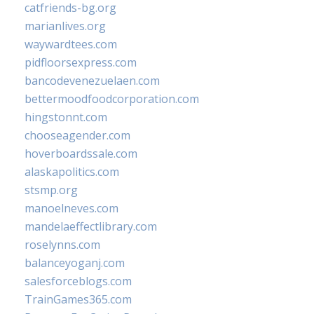
catfriends-bg.org
marianlives.org
waywardtees.com
pidfloorsexpress.com
bancodevenezuelaen.com
bettermoodfoodcorporation.com
hingstonnt.com
chooseagender.com
hoverboardssale.com
alaskapolitics.com
stsmp.org
manoelneves.com
mandelaeffectlibrary.com
roselynns.com
balanceyoganj.com
salesforceblogs.com
TrainGames365.com