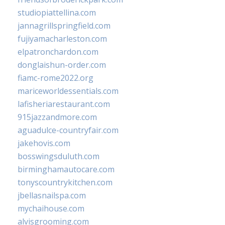
studiopiattellina.com
jannagrillspringfield.com
fujiyamacharleston.com
elpatronchardon.com
donglaishun-order.com
fiamc-rome2022.org
mariceworldessentials.com
lafisheriarestaurant.com
915jazzandmore.com
aguadulce-countryfair.com
jakehovis.com
bosswingsduluth.com
birminghamautocare.com
tonyscountrykitchen.com
jbellasnailspa.com
mychaihouse.com
alvisgrooming.com