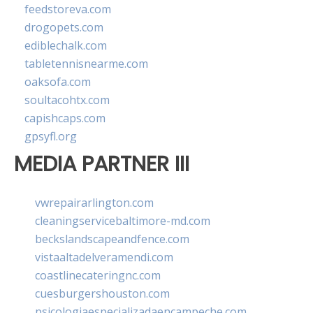
feedstoreva.com
drogopets.com
ediblechalk.com
tabletennisnearme.com
oaksofa.com
soultacohtx.com
capishcaps.com
gpsyfl.org
MEDIA PARTNER III
vwrepairarlington.com
cleaningservicebaltimore-md.com
beckslandscapeandfence.com
vistaaltadelveramendi.com
coastlinecateringnc.com
cuesburgershouston.com
psicologiaespecializadaencampeche.com