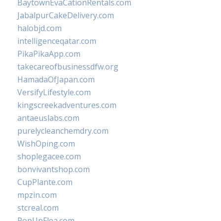
BaytownEvaCationRentals.com
JabalpurCakeDelivery.com
halobjd.com
intelligenceqatar.com
PikaPikaApp.com
takecareofbusinessdfw.org
HamadaOfJapan.com
VersifyLifestyle.com
kingscreekadventures.com
antaeuslabs.com
purelycleanchemdry.com
WishOping.com
shoplegacee.com
bonvivantshop.com
CupPlante.com
mpzin.com
stcreal.com
PopUpFlea.com