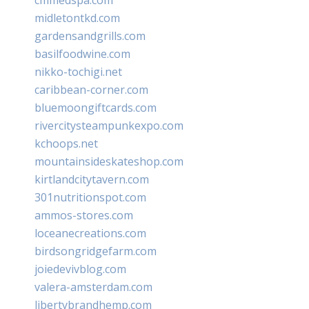
midletontkd.com
gardensandgrills.com
basilfoodwine.com
nikko-tochigi.net
caribbean-corner.com
bluemoongiftcards.com
rivercitysteampunkexpo.com
kchoops.net
mountainsideskateshop.com
kirtlandcitytavern.com
301nutritionspot.com
ammos-stores.com
loceanecreations.com
birdsongridgefarm.com
joiedevivblog.com
valera-amsterdam.com
libertybrandhemp.com