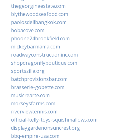
thegeorginaestate.com
blythewoodseafood.com
paolosdelibangkok.com
bobacove.com
phoone24brookfield.com
mickeybarmama.com
roadwayconstructioninc.com
shopdragonflyboutique.com
sportszilla.org
batchprovisionsbar.com
brasserie-gobette.com
musicrearte.com
morseysfarms.com
riverviewtennis.com
official-kelly-toys-squishmallows.com
displaygardenonsuncrest.org
bbq-empire-usa.com