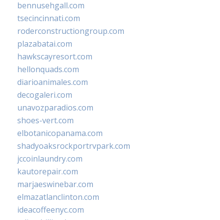
bennusehgall.com
tsecincinnati.com
roderconstructiongroup.com
plazabatai.com
hawkscayresort.com
hellonquads.com
diarioanimales.com
decogaleri.com
unavozparadios.com
shoes-vert.com
elbotanicopanama.com
shadyoaksrockportrvpark.com
jccoinlaundry.com
kautorepair.com
marjaeswinebar.com
elmazatlanclinton.com
ideacoffeenyc.com