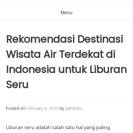
Menu
Rekomendasi Destinasi
Wisata Air Terdekat di
Indonesia untuk Liburan
Seru
Posted on
February 6, 2025
by
adminloc
Liburan seru adalah salah satu hal yang paling