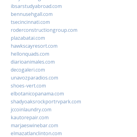
ibsarstudyabroad.com
bennusehgall.com
tsecincinnati.com
roderconstructiongroup.com
plazabatai.com
hawkscayresort.com
hellonquads.com
diarioanimales.com
decogaleri.com
unavozparadios.com
shoes-vert.com
elbotanicopanama.com
shadyoaksrockportrvpark.com
jccoinlaundry.com
kautorepair.com
marjaeswinebar.com
elmazatlanclinton.com