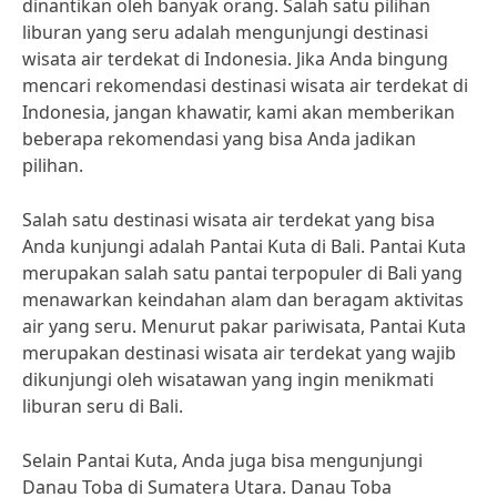
dinantikan oleh banyak orang. Salah satu pilihan
liburan yang seru adalah mengunjungi destinasi
wisata air terdekat di Indonesia. Jika Anda bingung
mencari rekomendasi destinasi wisata air terdekat di
Indonesia, jangan khawatir, kami akan memberikan
beberapa rekomendasi yang bisa Anda jadikan
pilihan.
Salah satu destinasi wisata air terdekat yang bisa
Anda kunjungi adalah Pantai Kuta di Bali. Pantai Kuta
merupakan salah satu pantai terpopuler di Bali yang
menawarkan keindahan alam dan beragam aktivitas
air yang seru. Menurut pakar pariwisata, Pantai Kuta
merupakan destinasi wisata air terdekat yang wajib
dikunjungi oleh wisatawan yang ingin menikmati
liburan seru di Bali.
Selain Pantai Kuta, Anda juga bisa mengunjungi
Danau Toba di Sumatera Utara. Danau Toba