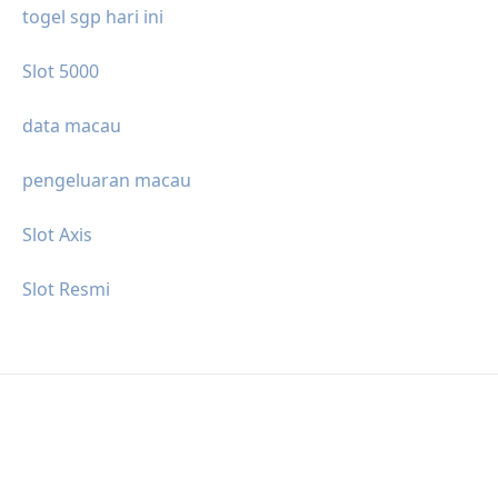
togel sgp hari ini
Slot 5000
data macau
pengeluaran macau
Slot Axis
Slot Resmi