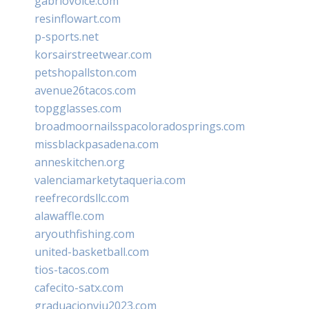
gabriovoice.com
resinflowart.com
p-sports.net
korsairstreetwear.com
petshopallston.com
avenue26tacos.com
topgglasses.com
broadmoornailsspacoloradosprings.com
missblackpasadena.com
anneskitchen.org
valenciamarketytaqueria.com
reefrecordsllc.com
alawaffle.com
aryouthfishing.com
united-basketball.com
tios-tacos.com
cafecito-satx.com
graduacionviu2023.com