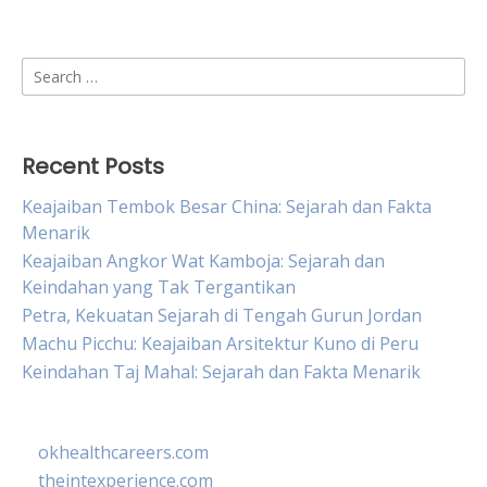
Search
for:
Recent Posts
Keajaiban Tembok Besar China: Sejarah dan Fakta
Menarik
Keajaiban Angkor Wat Kamboja: Sejarah dan
Keindahan yang Tak Tergantikan
Petra, Kekuatan Sejarah di Tengah Gurun Jordan
Machu Picchu: Keajaiban Arsitektur Kuno di Peru
Keindahan Taj Mahal: Sejarah dan Fakta Menarik
okhealthcareers.com
theintexperience.com