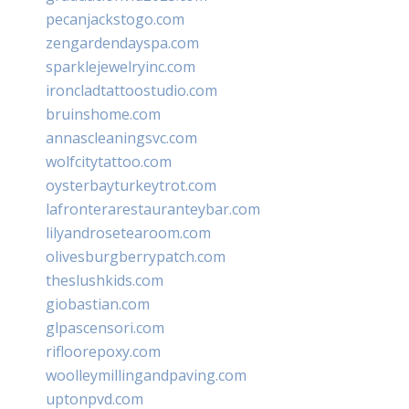
pecanjackstogo.com
zengardendayspa.com
sparklejewelryinc.com
ironcladtattoostudio.com
bruinshome.com
annascleaningsvc.com
wolfcitytattoo.com
oysterbayturkeytrot.com
lafronterarestauranteybar.com
lilyandrosetearoom.com
olivesburgberrypatch.com
theslushkids.com
giobastian.com
glpascensori.com
rifloorepoxy.com
woolleymillingandpaving.com
uptonpvd.com