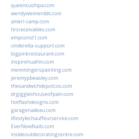
queensushipa.com
wendyweimerdds.com
ameri-camp.com
hrsreceivables.com
empconst1.com
cinderella-support.com
bigpinkrestaurant.com
inspirehuahin.com
memmingerspainting.com
jeremypbeasley.com
thesandwichdepotcos.com
drgiggleshouseofpain.com
hotflashdesigns.com
garagenadeau.com
lifestylechauffeurservice.com
EverNewNails.com
insideoutdecoratingcentre.com