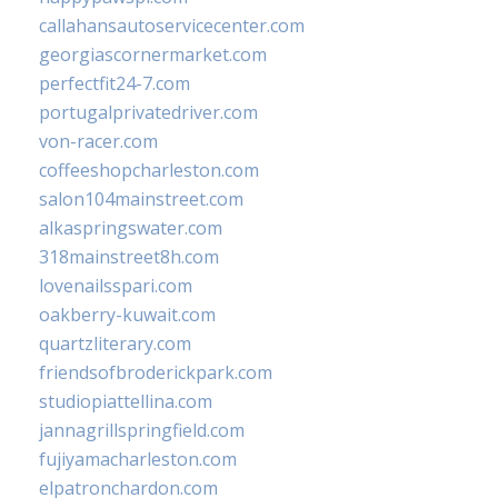
callahansautoservicecenter.com
georgiascornermarket.com
perfectfit24-7.com
portugalprivatedriver.com
von-racer.com
coffeeshopcharleston.com
salon104mainstreet.com
alkaspringswater.com
318mainstreet8h.com
lovenailsspari.com
oakberry-kuwait.com
quartzliterary.com
friendsofbroderickpark.com
studiopiattellina.com
jannagrillspringfield.com
fujiyamacharleston.com
elpatronchardon.com