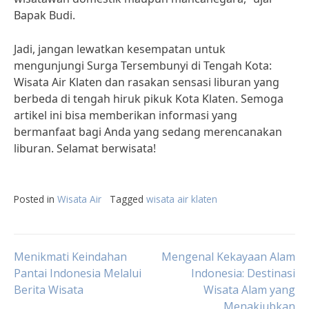
Bapak Budi.
Jadi, jangan lewatkan kesempatan untuk
mengunjungi Surga Tersembunyi di Tengah Kota:
Wisata Air Klaten dan rasakan sensasi liburan yang
berbeda di tengah hiruk pikuk Kota Klaten. Semoga
artikel ini bisa memberikan informasi yang
bermanfaat bagi Anda yang sedang merencanakan
liburan. Selamat berwisata!
Posted in
Wisata Air
Tagged
wisata air klaten
Post
Menikmati Keindahan
Mengenal Kekayaan Alam
Pantai Indonesia Melalui
Indonesia: Destinasi
Berita Wisata
Wisata Alam yang
navigation
Menakjubkan