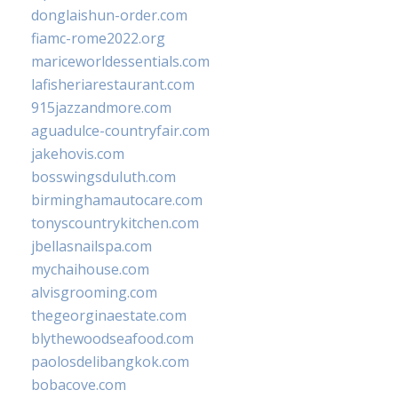
donglaishun-order.com
fiamc-rome2022.org
mariceworldessentials.com
lafisheriarestaurant.com
915jazzandmore.com
aguadulce-countryfair.com
jakehovis.com
bosswingsduluth.com
birminghamautocare.com
tonyscountrykitchen.com
jbellasnailspa.com
mychaihouse.com
alvisgrooming.com
thegeorginaestate.com
blythewoodseafood.com
paolosdelibangkok.com
bobacove.com