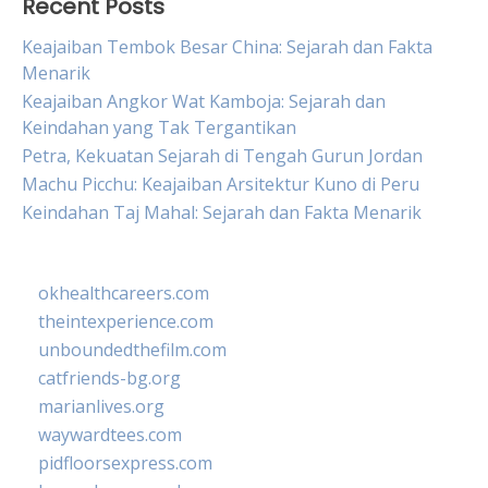
Recent Posts
Keajaiban Tembok Besar China: Sejarah dan Fakta
Menarik
Keajaiban Angkor Wat Kamboja: Sejarah dan
Keindahan yang Tak Tergantikan
Petra, Kekuatan Sejarah di Tengah Gurun Jordan
Machu Picchu: Keajaiban Arsitektur Kuno di Peru
Keindahan Taj Mahal: Sejarah dan Fakta Menarik
okhealthcareers.com
theintexperience.com
unboundedthefilm.com
catfriends-bg.org
marianlives.org
waywardtees.com
pidfloorsexpress.com