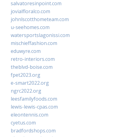
salvatoresinpoint.com
jovialfloralco.com
johnlscotthometeam.com
u-seehomes.com
watersportslagonissi.com
mischieffashion.com
eduwyre.com
retro-interiors.com
theblvd-boise.com
fpet2023.org
e-smart2022.org
ngrc2022.org
leesfamilyfoods.com
lewis-lewis-cpas.com
eleontennis.com
cyetus.com
bradfordshops.com