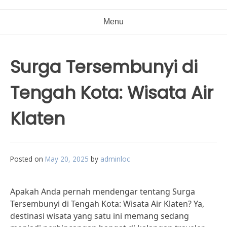
Menu
Surga Tersembunyi di
Tengah Kota: Wisata Air
Klaten
Posted on
May 20, 2025
by
adminloc
Apakah Anda pernah mendengar tentang Surga
Tersembunyi di Tengah Kota: Wisata Air Klaten? Ya,
destinasi wisata yang satu ini memang sedang