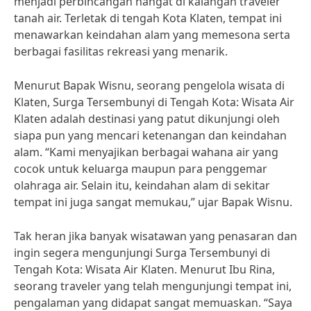
menjadi perbincangan hangat di kalangan traveler
tanah air. Terletak di tengah Kota Klaten, tempat ini
menawarkan keindahan alam yang memesona serta
berbagai fasilitas rekreasi yang menarik.
Menurut Bapak Wisnu, seorang pengelola wisata di
Klaten, Surga Tersembunyi di Tengah Kota: Wisata Air
Klaten adalah destinasi yang patut dikunjungi oleh
siapa pun yang mencari ketenangan dan keindahan
alam. “Kami menyajikan berbagai wahana air yang
cocok untuk keluarga maupun para penggemar
olahraga air. Selain itu, keindahan alam di sekitar
tempat ini juga sangat memukau,” ujar Bapak Wisnu.
Tak heran jika banyak wisatawan yang penasaran dan
ingin segera mengunjungi Surga Tersembunyi di
Tengah Kota: Wisata Air Klaten. Menurut Ibu Rina,
seorang traveler yang telah mengunjungi tempat ini,
pengalaman yang didapat sangat memuaskan. “Saya