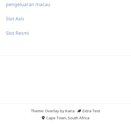
pengeluaran macau
Slot Axis
Slot Resmi
Theme: Overlay by
Kaira
.
Extra Text
Cape Town, South Africa