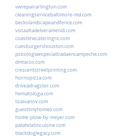
vwrepairarlington.com
cleaningservicebaltimore-md.com
beckslandscapeandfence.com
vistaaltadelveramendi.com
coastlinecateringnc.com
cuesburgershouston.com
psicologiaespecializadaencampeche.com
dmtacos.com
crescentstreetprinting.com
hornopizza.com
driveadragster.com
hematologa.com
lizaivanov.com
guesttinyhomes.com
home-plow-by-meyer.com
palatelatincuisine.com
blackdoglegacy.com