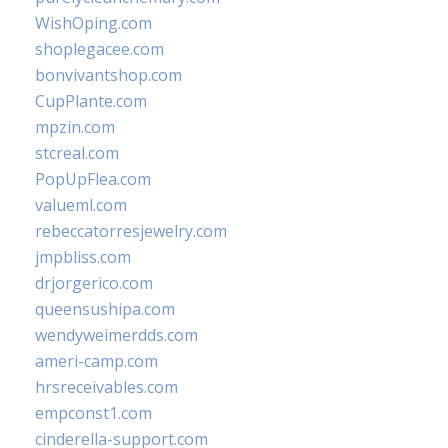
WishOping.com
shoplegacee.com
bonvivantshop.com
CupPlante.com
mpzin.com
stcreal.com
PopUpFlea.com
valueml.com
rebeccatorresjewelry.com
jmpbliss.com
drjorgerico.com
queensushipa.com
wendyweimerdds.com
ameri-camp.com
hrsreceivables.com
empconst1.com
cinderella-support.com