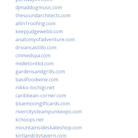
djmaddogmusic.com
thesoundarchitects.com
allin1roofing.com
keepjudgewebb.com
anatomyofadventure.com
drivancastillo.com
cmmedspa.com
midletontkd.com
gardensandgrills.com
basilfoodwine.com
nikko-tochigi.net
caribbean-corner.com
bluemoongiftcards.com
rivercitysteampunkexpo.com
kchoops.net
mountainsideskateshop.com
kirtlandcitytavern.com