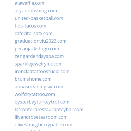
alawaffle.com
aryouthfishing.com
united-basketball.com
tios-tacos.com
cafecito-satx.com
graduacionviu2023.com
pecanjackstogo.com
zengardendayspa.com
sparklejewelryinc.com
ironcladtattoostudio.com
bruinshome.com
annascleaningsvc.com
wolfcitytattoo.com
oysterbayturkeytrot.com
lafronterarestauranteybar.com
lilyandrosetearoom.com
olivesburgberrypatch.com