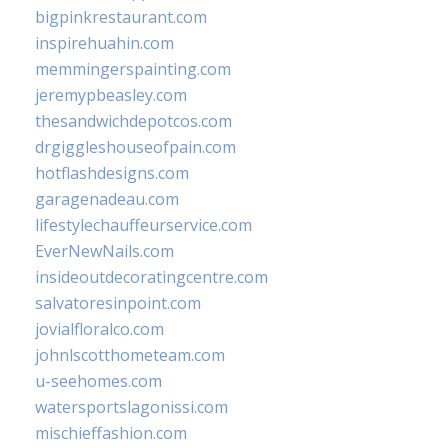
bigpinkrestaurant.com
inspirehuahin.com
memmingerspainting.com
jeremypbeasley.com
thesandwichdepotcos.com
drgiggleshouseofpain.com
hotflashdesigns.com
garagenadeau.com
lifestylechauffeurservice.com
EverNewNails.com
insideoutdecoratingcentre.com
salvatoresinpoint.com
jovialfloralco.com
johnlscotthometeam.com
u-seehomes.com
watersportslagonissi.com
mischieffashion.com