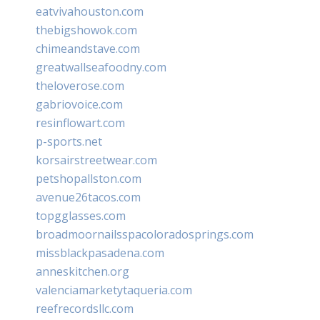
eatvivahouston.com
thebigshowok.com
chimeandstave.com
greatwallseafoodny.com
theloverose.com
gabriovoice.com
resinflowart.com
p-sports.net
korsairstreetwear.com
petshopallston.com
avenue26tacos.com
topgglasses.com
broadmoornailsspacoloradosprings.com
missblackpasadena.com
anneskitchen.org
valenciamarketytaqueria.com
reefrecordsllc.com