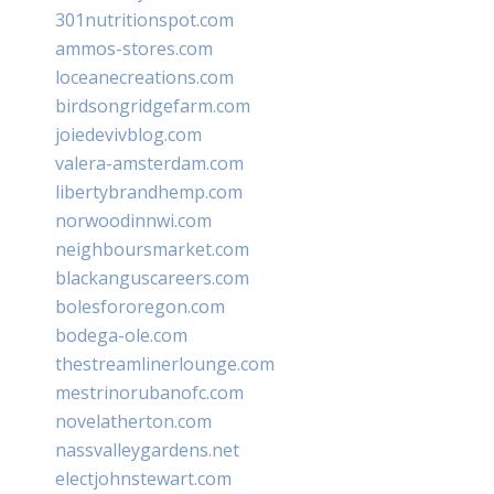
301nutritionspot.com
ammos-stores.com
loceanecreations.com
birdsongridgefarm.com
joiedevivblog.com
valera-amsterdam.com
libertybrandhemp.com
norwoodinnwi.com
neighboursmarket.com
blackanguscareers.com
bolesfororegon.com
bodega-ole.com
thestreamlinerlounge.com
mestrinorubanofc.com
novelatherton.com
nassvalleygardens.net
electjohnstewart.com