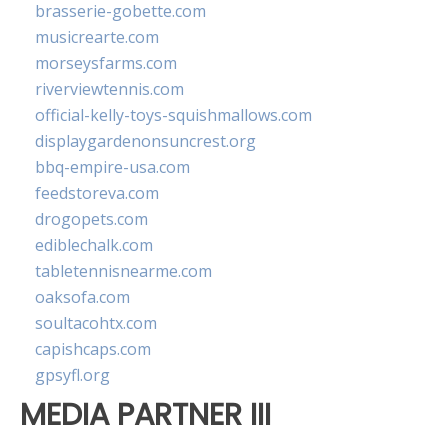
brasserie-gobette.com
musicrearte.com
morseysfarms.com
riverviewtennis.com
official-kelly-toys-squishmallows.com
displaygardenonsuncrest.org
bbq-empire-usa.com
feedstoreva.com
drogopets.com
ediblechalk.com
tabletennisnearme.com
oaksofa.com
soultacohtx.com
capishcaps.com
gpsyfl.org
MEDIA PARTNER III