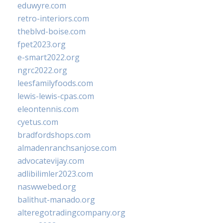
eduwyre.com
retro-interiors.com
theblvd-boise.com
fpet2023.org
e-smart2022.org
ngrc2022.org
leesfamilyfoods.com
lewis-lewis-cpas.com
eleontennis.com
cyetus.com
bradfordshops.com
almadenranchsanjose.com
advocatevijay.com
adlibilimler2023.com
naswwebed.org
balithut-manado.org
alteregotradingcompany.org