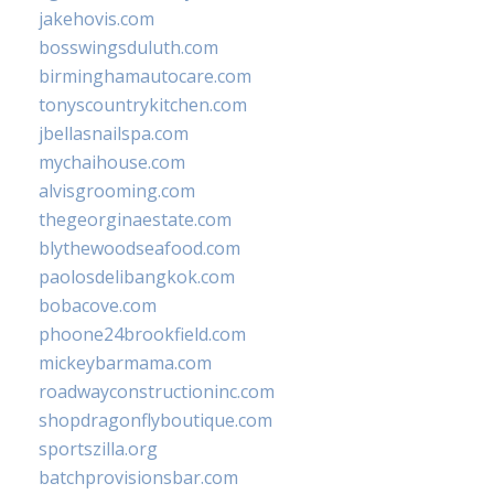
jakehovis.com
bosswingsduluth.com
birminghamautocare.com
tonyscountrykitchen.com
jbellasnailspa.com
mychaihouse.com
alvisgrooming.com
thegeorginaestate.com
blythewoodseafood.com
paolosdelibangkok.com
bobacove.com
phoone24brookfield.com
mickeybarmama.com
roadwayconstructioninc.com
shopdragonflyboutique.com
sportszilla.org
batchprovisionsbar.com