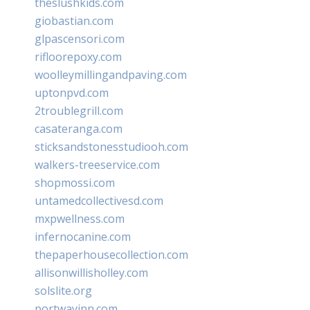
theslushkids.com
giobastian.com
glpascensori.com
rifloorepoxy.com
woolleymillingandpaving.com
uptonpvd.com
2troublegrill.com
casateranga.com
sticksandstonesstudiooh.com
walkers-treeservice.com
shopmossi.com
untamedcollectivesd.com
mxpwellness.com
infernocanine.com
thepaperhousecollection.com
allisonwillisholley.com
solslite.org
portwayinn.com