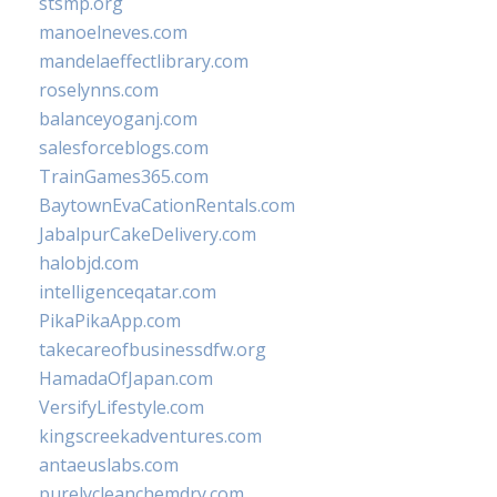
stsmp.org
manoelneves.com
mandelaeffectlibrary.com
roselynns.com
balanceyoganj.com
salesforceblogs.com
TrainGames365.com
BaytownEvaCationRentals.com
JabalpurCakeDelivery.com
halobjd.com
intelligenceqatar.com
PikaPikaApp.com
takecareofbusinessdfw.org
HamadaOfJapan.com
VersifyLifestyle.com
kingscreekadventures.com
antaeuslabs.com
purelycleanchemdry.com