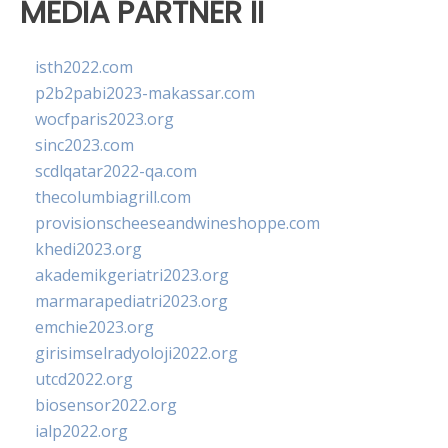
MEDIA PARTNER II
isth2022.com
p2b2pabi2023-makassar.com
wocfparis2023.org
sinc2023.com
scdlqatar2022-qa.com
thecolumbiagrill.com
provisionscheeseandwineshoppe.com
khedi2023.org
akademikgeriatri2023.org
marmarapediatri2023.org
emchie2023.org
girisimselradyoloji2022.org
utcd2022.org
biosensor2022.org
ialp2022.org