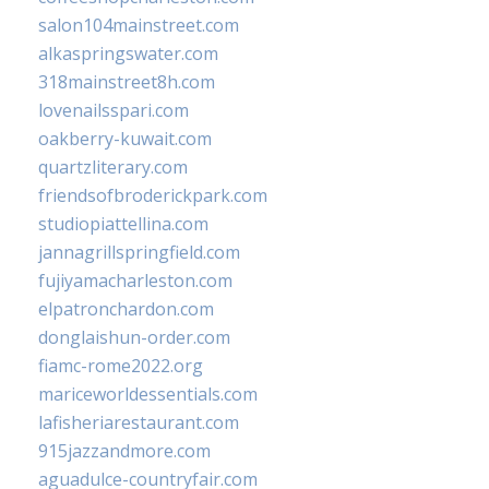
salon104mainstreet.com
alkaspringswater.com
318mainstreet8h.com
lovenailsspari.com
oakberry-kuwait.com
quartzliterary.com
friendsofbroderickpark.com
studiopiattellina.com
jannagrillspringfield.com
fujiyamacharleston.com
elpatronchardon.com
donglaishun-order.com
fiamc-rome2022.org
mariceworldessentials.com
lafisheriarestaurant.com
915jazzandmore.com
aguadulce-countryfair.com