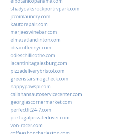
elbotanicopanama.com
shadyoaksrockportrvpark.com
jccoinlaundry.com
kautorepair.com
marjaeswinebar.com
elmazatlanclinton.com
ideacoffeenyc.com
odieschillicothe.com
lacantinitagalesburg.com
pizzadeliverybristol.com
greenstarsmogcheck.com
happypawspl.com
callahansautoservicecenter.com
georgiascornermarket.com
perfectfit24-7.com
portugalprivatedriver.com
von-racer.com
coffeeshopcharleston.com