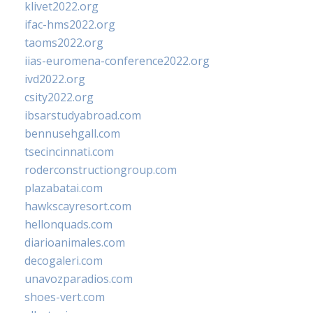
klivet2022.org
ifac-hms2022.org
taoms2022.org
iias-euromena-conference2022.org
ivd2022.org
csity2022.org
ibsarstudyabroad.com
bennusehgall.com
tsecincinnati.com
roderconstructiongroup.com
plazabatai.com
hawkscayresort.com
hellonquads.com
diarioanimales.com
decogaleri.com
unavozparadios.com
shoes-vert.com