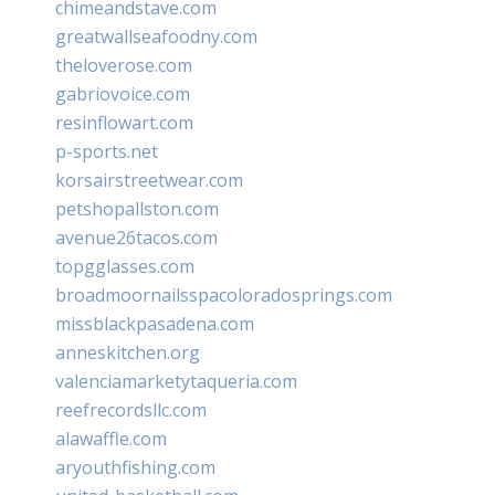
chimeandstave.com
greatwallseafoodny.com
theloverose.com
gabriovoice.com
resinflowart.com
p-sports.net
korsairstreetwear.com
petshopallston.com
avenue26tacos.com
topgglasses.com
broadmoornailsspacoloradosprings.com
missblackpasadena.com
anneskitchen.org
valenciamarketytaqueria.com
reefrecordsllc.com
alawaffle.com
aryouthfishing.com