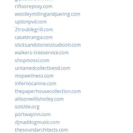
rifloorepoxy.com
woolleymillingandpaving.com
uptonpvd.com
2troublegrill.com
casateranga.com
sticksandstonesstudiooh.com
walkers-treeservice.com
shopmossi.com
untamedcollectivesd.com
mxpwellness.com
infernocanine.com
thepaperhousecollection.com
allisonwillisholley.com
solslite.org
portwayinn.com
djmaddogmusic.com
thesoundarchitects.com