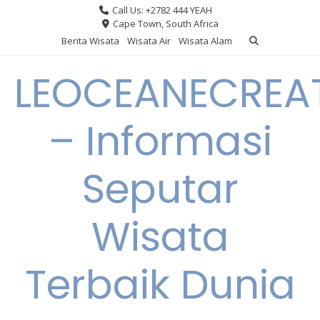
Skip
Call Us: +2782 444 YEAH
to
Cape Town, South Africa
content
Berita Wisata
Wisata Air
Wisata Alam
LEOCEANECREA
– Informasi
Seputar
Wisata
Terbaik Dunia