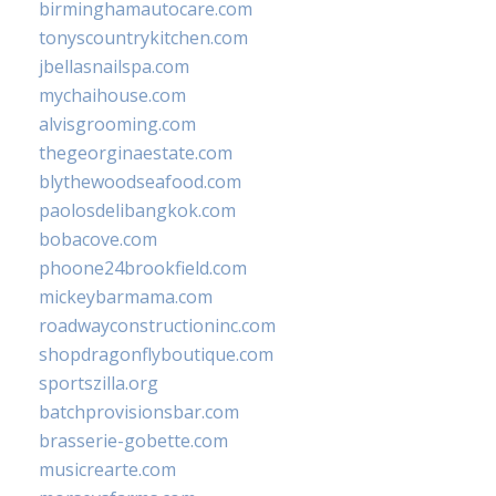
birminghamautocare.com
tonyscountrykitchen.com
jbellasnailspa.com
mychaihouse.com
alvisgrooming.com
thegeorginaestate.com
blythewoodseafood.com
paolosdelibangkok.com
bobacove.com
phoone24brookfield.com
mickeybarmama.com
roadwayconstructioninc.com
shopdragonflyboutique.com
sportszilla.org
batchprovisionsbar.com
brasserie-gobette.com
musicrearte.com