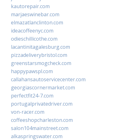
kautorepair.com
marjaeswinebar.com
elmazatlanclinton.com
ideacoffeenyc.com
odieschillicothe.com
lacantinitagalesburg.com
pizzadeliverybristol.com
greenstarsmogcheck.com
happypawspl.com
callahansautoservicecenter.com
georgiascornermarket.com
perfectfit24-7.com
portugalprivatedriver.com
von-racer.com
coffeeshopcharleston.com
salon104mainstreet.com
alkaspringswater.com