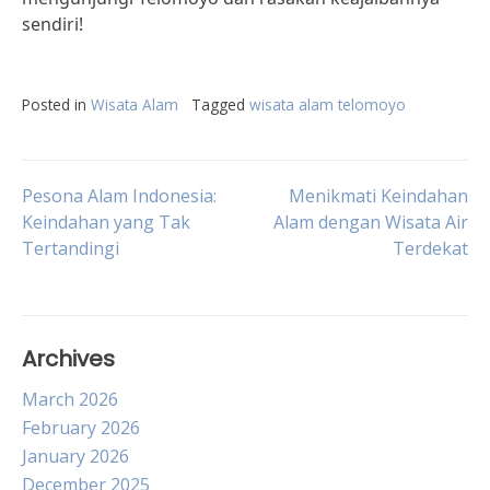
sendiri!
Posted in
Wisata Alam
Tagged
wisata alam telomoyo
Post
Pesona Alam Indonesia:
Menikmati Keindahan
Keindahan yang Tak
Alam dengan Wisata Air
Tertandingi
Terdekat
navigation
Archives
March 2026
February 2026
January 2026
December 2025